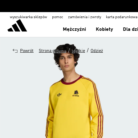
wyszukiwarka sklepów
pomoc
zamówienia i zwroty
karta podarunkowa
Mężczyźni
Kobiety
Dla dz
/
/
Powrót
Strona główna
Męskie
Odzież