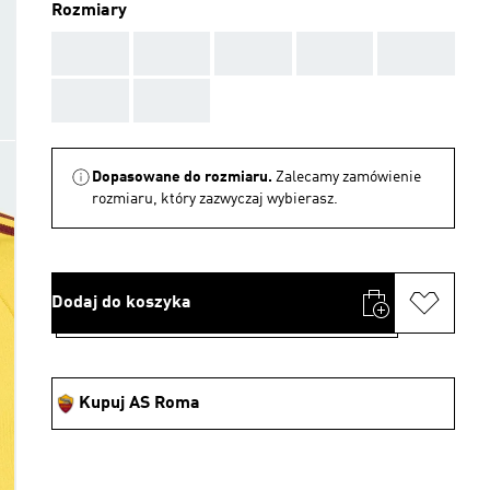
Rozmiary
AAA
AAA
AAA
AAA
AAA
AAA
AAA
Dopasowane do rozmiaru.
Zalecamy zamówienie
rozmiaru, który zazwyczaj wybierasz.
Dodaj do koszyka
Kupuj AS Roma