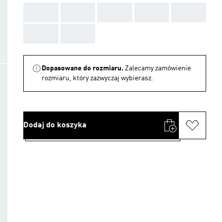
AAA
AAA
AAA
AAA
AAA
AAA
AAA
Dopasowane do rozmiaru.
Zalecamy zamówienie
rozmiaru, który zazwyczaj wybierasz.
Dodaj do koszyka