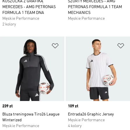
KOSZULKA Z GRAFIKĄ
SZORTY MERCEDES - AMG
MERCEDES - AMG PETRONAS
PETRONAS FORMULA 1 TEAM
FORMULA 1 TEAM DNA
MECHANICS
Męskie Performance
Męskie Performance
2 kolory
Dodaj do listy życzeń
Do
Price
239 zł
Price
109 zł
Bluza treningowa Tiro26 League
Entrada26 Graphic Jersey
Winterized
Męskie Performance
Męskie Performance
4 kolory