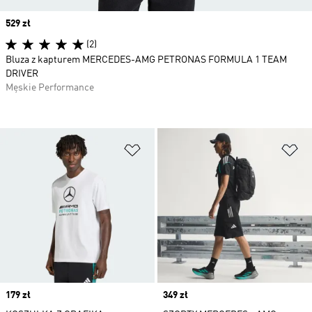
Price
529 zł
(2)
Bluza z kapturem MERCEDES-AMG PETRONAS FORMULA 1 TEAM
DRIVER
Męskie Performance
Dodaj do listy życzeń
Do
Price
179 zł
Price
349 zł