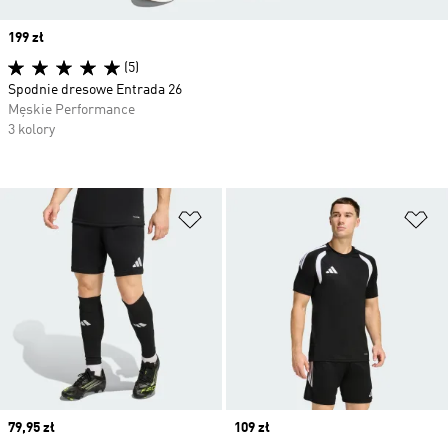
Price
199 zł
(5)
Spodnie dresowe Entrada 26
Męskie Performance
3 kolory
Dodaj do listy życzeń
Do
Price
79,95 zł
Price
109 zł