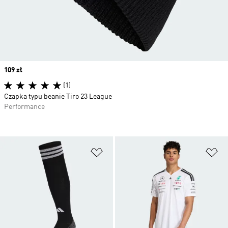
Price
109 zł
(1)
Czapka typu beanie Tiro 23 League
Performance
Dodaj do listy życzeń
Do