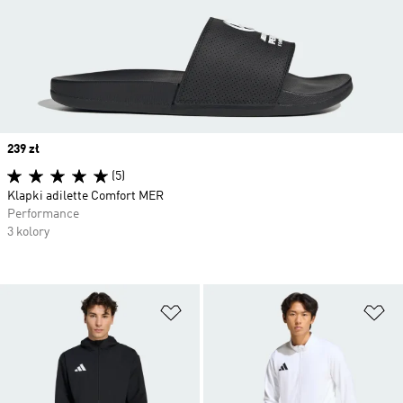
Price
239 zł
(5)
Klapki adilette Comfort MER
Performance
3 kolory
Dodaj do listy życzeń
Do