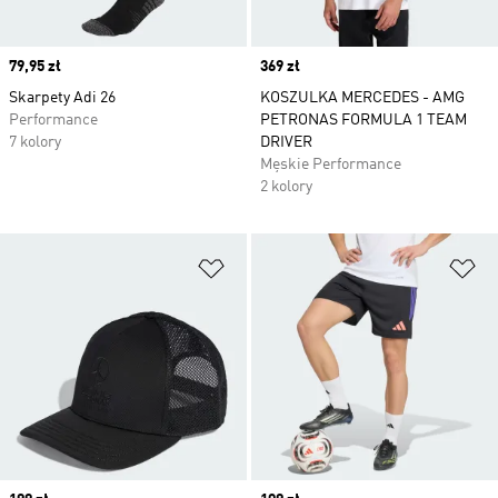
Price
79,95 zł
Price
369 zł
Skarpety Adi 26
KOSZULKA MERCEDES - AMG
Performance
PETRONAS FORMULA 1 TEAM
7 kolory
DRIVER
Męskie Performance
2 kolory
Dodaj do listy życzeń
Do