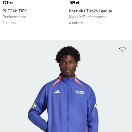
Price
179 zł
Price
109 zł
PLECAK TIRO
Koszulka Tiro26 League
Performance
Męskie Performance
2 kolory
4 kolory
Do