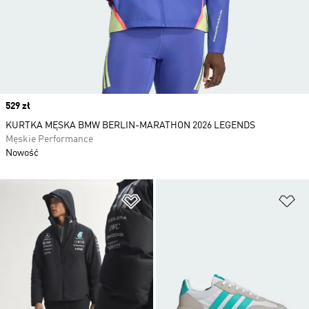
Price
529 zł
KURTKA MĘSKA BMW BERLIN-MARATHON 2026 LEGENDS
Męskie Performance
Nowość
Dodaj do listy życzeń
Do