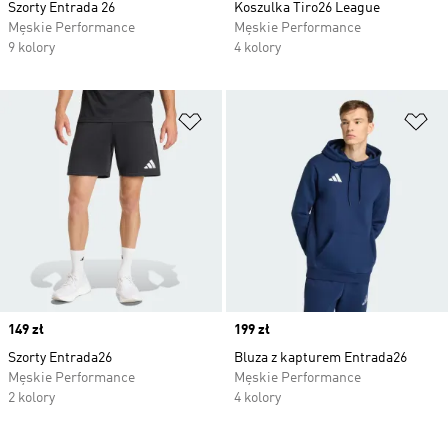
Szorty Entrada 26
Koszulka Tiro26 League
Męskie Performance
Męskie Performance
9 kolory
4 kolory
Dodaj do listy życzeń
Do
Price
149 zł
Price
199 zł
Szorty Entrada26
Bluza z kapturem Entrada26
Męskie Performance
Męskie Performance
2 kolory
4 kolory