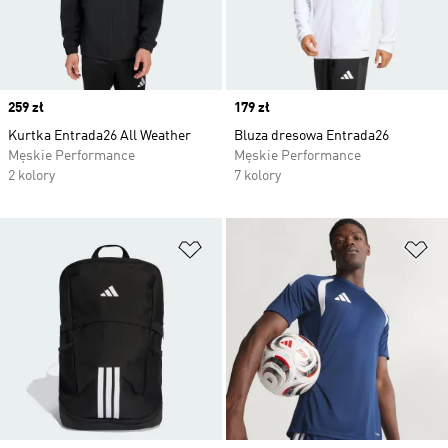
Price
259 zł
Price
179 zł
Kurtka Entrada26 All Weather
Bluza dresowa Entrada26
Męskie Performance
Męskie Performance
2 kolory
7 kolory
Dodaj do listy życzeń
Do