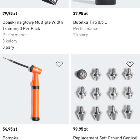
Price
79,95 zł
Price
37,95 zł
Opaski na głowę Multiple Width
Butelka Tiro 0,5 L
Training 3 Per Pack
Performance
Performance
2 kolory
3 kolory
3 pary
Dodaj do listy życzeń
Do
Price
54,95 zł
Price
79,95 zł
Pompka
Replacement Soft Ground Conical