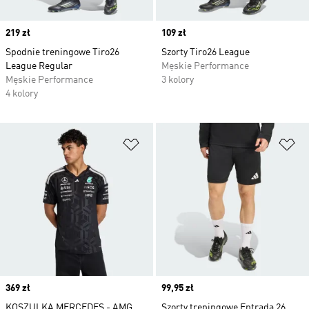
Price
219 zł
Price
109 zł
Spodnie treningowe Tiro26
Szorty Tiro26 League
League Regular
Męskie Performance
Męskie Performance
3 kolory
4 kolory
Dodaj do listy życzeń
Do
Price
369 zł
Price
99,95 zł
KOSZULKA MERCEDES - AMG
Szorty treningowe Entrada 26