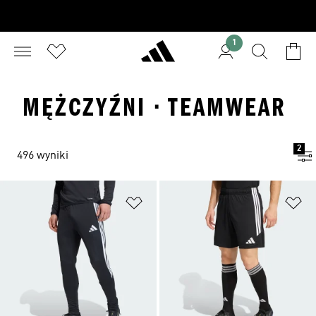
1
MĘŻCZYŹNI · TEAMWEAR
2
496 wyniki
Dodaj do listy życzeń
Do