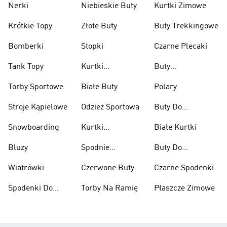
Nerki
Niebieskie Buty
Kurtki Zimowe
Krótkie Topy
Złote Buty
Buty Trekkingowe
Bomberki
Stopki
Czarne Plecaki
Tank Topy
Kurtki
Buty
Przeciwdeszczowe
Wspinaczkowe
Torby Sportowe
Białe Buty
Polary
Stroje Kąpielowe
Odzież Sportowa
Buty Do
Podnoszenia
Snowboarding
Kurtki
Białe Kurtki
Ciężarów
Narciarskie
Bluzy
Spodnie
Buty Do
Narciarskie
Koszykówki
Wiatrówki
Czerwone Buty
Czarne Spodenki
Spodenki Do
Torby Na Ramię
Płaszcze Zimowe
Kolan