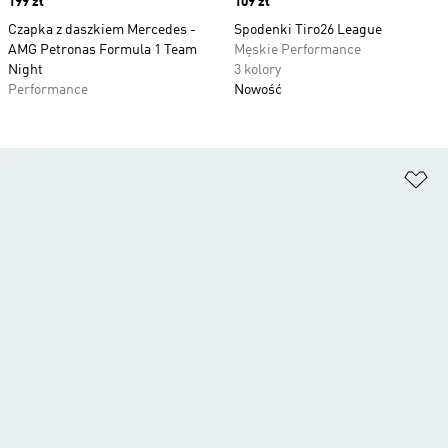
Price
199 zł
Price
109 zł
Czapka z daszkiem Mercedes -
Spodenki Tiro26 League
AMG Petronas Formula 1 Team
Męskie Performance
Night
3 kolory
Performance
Nowość
Do