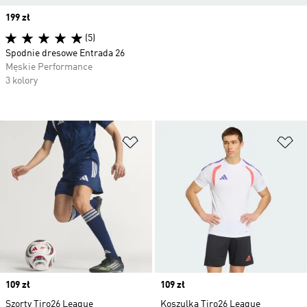
Price
199 zł
(5)
Spodnie dresowe Entrada 26
Męskie Performance
3 kolory
Dodaj do listy życzeń
Do
Price
109 zł
Price
109 zł
Szorty Tiro26 League
Koszulka Tiro26 League