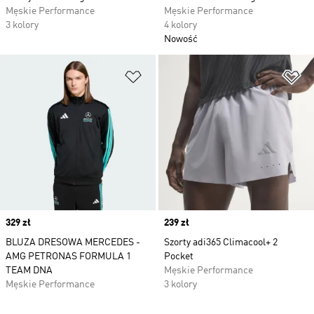
Męskie Performance
Męskie Performance
3 kolory
4 kolory
Nowość
Dodaj do listy życzeń
Do
Price
329 zł
Price
239 zł
BLUZA DRESOWA MERCEDES -
Szorty adi365 Climacool+ 2
AMG PETRONAS FORMULA 1
Pocket
TEAM DNA
Męskie Performance
Męskie Performance
3 kolory