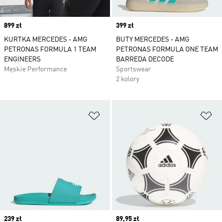
Price
899 zł
Price
399 zł
KURTKA MERCEDES - AMG
BUTY MERCEDES - AMG
PETRONAS FORMULA 1 TEAM
PETRONAS FORMULA ONE TEAM
ENGINEERS
BARREDA DECODE
Męskie Performance
Sportswear
2 kolory
Dodaj do listy życzeń
Do
Price
239 zł
Price
89,95 zł