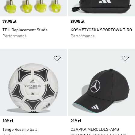
Price
79,95 zł
Price
89,95 zł
TPU Replacement Studs
KOSMETYCZKA SPORTOWA TIRO
Performance
Performance
Dodaj do listy życzeń
Do
Price
109 zł
Price
219 zł
Tango Rosario Ball
CZAPKA MERCEDES-AMG