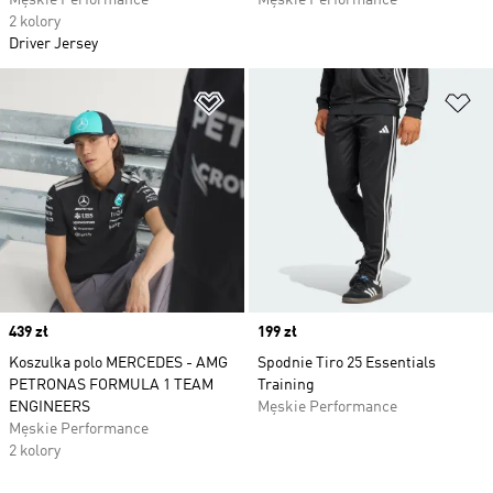
Męskie Performance
Męskie Performance
2 kolory
Driver Jersey
Dodaj do listy życzeń
Do
Price
439 zł
Price
199 zł
Koszulka polo MERCEDES - AMG
Spodnie Tiro 25 Essentials
PETRONAS FORMULA 1 TEAM
Training
ENGINEERS
Męskie Performance
Męskie Performance
2 kolory