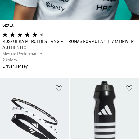
Price
529 zł
(4)
KOSZULKA MERCEDES - AMG PETRONAS FORMULA 1 TEAM DRIVER
AUTHENTIC
Męskie Performance
2 kolory
Driver Jersey
Dodaj do listy życzeń
Do