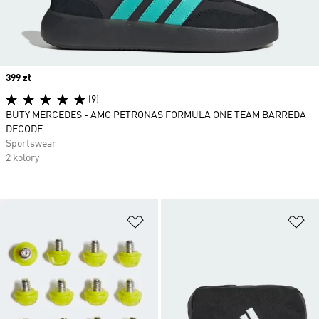
Price
399 zł
(9)
BUTY MERCEDES - AMG PETRONAS FORMULA ONE TEAM BARREDA
DECODE
Sportswear
2 kolory
Dodaj do listy życzeń
Do