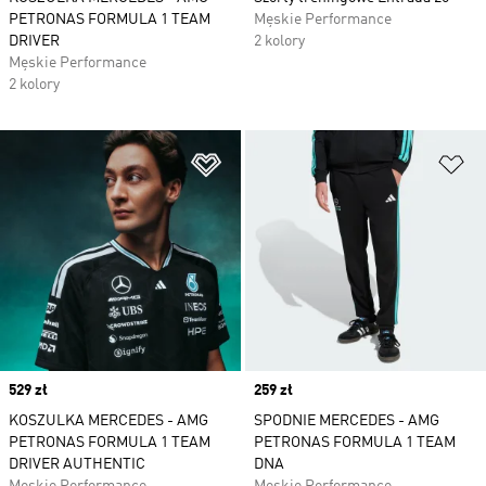
PETRONAS FORMULA 1 TEAM
Męskie Performance
DRIVER
2 kolory
Męskie Performance
2 kolory
Dodaj do listy życzeń
Do
Price
529 zł
Price
259 zł
KOSZULKA MERCEDES - AMG
SPODNIE MERCEDES - AMG
PETRONAS FORMULA 1 TEAM
PETRONAS FORMULA 1 TEAM
DRIVER AUTHENTIC
DNA