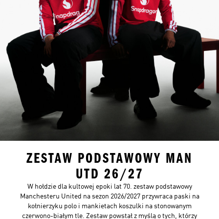
ZESTAW PODSTAWOWY MAN
UTD 26/27
W hołdzie dla kultowej epoki lat 70. zestaw podstawowy
Manchesteru United na sezon 2026/2027 przywraca paski na
kołnierzyku polo i mankietach koszulki na stonowanym
czerwono-białym tle. Zestaw powstał z myślą o tych, którzy