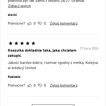
powinna być tak samo z sezonu 26/27. Dramat.
Zobacz więcej
alecki
Pomocne?
0
0
Zgłoś komentarz
27 lipca 2026
Koszulka dokładnie taka, jaką chciałam
zakupić.
Jakość bardzo dobra, rozmiar zgodny z metką. Kolejna
w kolekcji United
Kasiasto
Pomocne?
0
0
Zgłoś komentarz