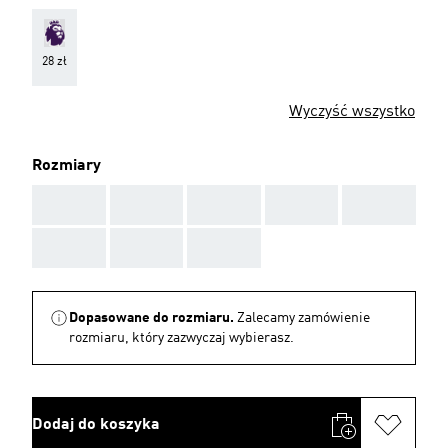
28 zł
Wyczyść wszystko
Rozmiary
AAA
AAA
AAA
AAA
AAA
AAA
AAA
AAA
Dopasowane do rozmiaru.
Zalecamy zamówienie
rozmiaru, który zazwyczaj wybierasz.
Dodaj do koszyka