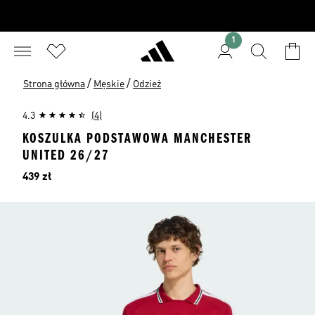
1
/
/
Strona główna
Męskie
Odzież
4.3
(4)
KOSZULKA PODSTAWOWA MANCHESTER
UNITED 26/27
Cena
439 zł