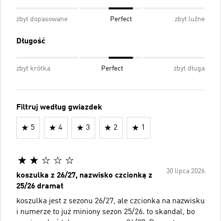
zbyt dopasowane
Perfect
zbyt luźne
Długość
zbyt krótka
Perfect
zbyt długa
Filtruj według gwiazdek
5
4
3
2
1
30 lipca 2026
koszulka z 26/27, nazwisko czcionką z
25/26 dramat
koszulka jest z sezonu 26/27, ale czcionka na nazwisku
i numerze to już miniony sezon 25/26. to skandal, bo