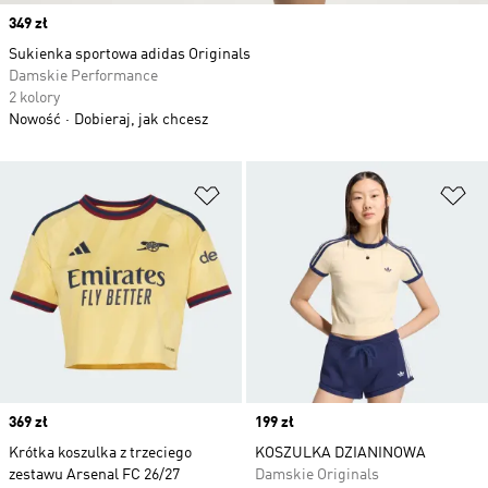
Price
349 zł
Sukienka sportowa adidas Originals
Damskie Performance
2 kolory
Nowość
Dobieraj, jak chcesz
Dodaj do listy życzeń
Do
Price
369 zł
Price
199 zł
Krótka koszulka z trzeciego
KOSZULKA DZIANINOWA
zestawu Arsenal FC 26/27
Damskie Originals