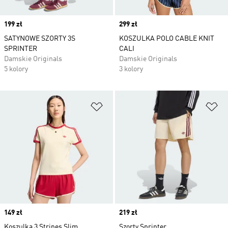
Price
199 zł
Price
299 zł
SATYNOWE SZORTY 3S
KOSZULKA POLO CABLE KNIT
SPRINTER
CALI
Damskie Originals
Damskie Originals
5 kolory
3 kolory
Dodaj do listy życzeń
Do
Price
149 zł
Price
219 zł
Koszulka 3 Stripes Slim
Szorty Sprinter