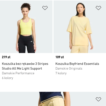
Dodaj do listy życzeń
Do
Price
219 zł
Price
109 zł
Koszulka bez rękawów 3 Stripes
Koszulka Boyfriend Essentials
Studio All Me Light Support
Damskie Originals
Damskie Performance
7 kolory
6 kolory
Do