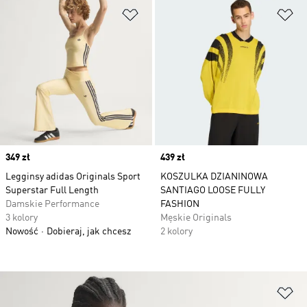
Dodaj do listy życzeń
Do
Price
349 zł
Price
439 zł
Legginsy adidas Originals Sport
KOSZULKA DZIANINOWA
Superstar Full Length
SANTIAGO LOOSE FULLY
Damskie Performance
FASHION
3 kolory
Męskie Originals
Nowość
Dobieraj, jak chcesz
2 kolory
Do