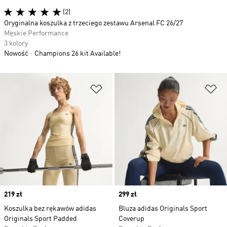
(2)
Oryginalna koszulka z trzeciego zestawu Arsenal FC 26/27
Męskie Performance
3 kolory
Nowość
Champions 26 kit Available!
Dodaj do listy życzeń
Do
Price
219 zł
Price
299 zł
Koszulka bez rękawów adidas
Bluza adidas Originals Sport
Originals Sport Padded
Coverup