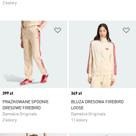
2 kolory
Dodaj do listy życzeń
Do
Price
399 zł
Price
349 zł
PRĄŻKOWANE SPODNIE
BLUZA DRESOWA FIREBIRD
DRESOWE FIREBIRD
LOOSE
Damskie Originals
Damskie Originals
2 kolory
11 kolory