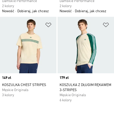
Damskie Performance
Damskie Performance
2 kolory
2 kolory
Nowość
Dobieraj, jak chcesz
Nowość
Dobieraj, jak chcesz
Dodaj do listy życzeń
Do
Price
149 zł
Price
179 zł
KOSZULKA CHEST STRIPES
KOSZULKA Z DŁUGIM RĘKAWEM
Męskie Originals
3-STRIPES
3 kolory
Męskie Originals
6 kolory