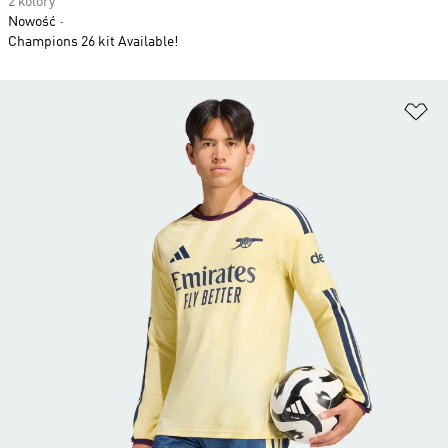
2 kolory
Nowość
Champions 26 kit Available!
Do