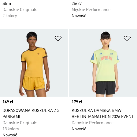
Slim
26/27
Damskie Originals
Męskie Performance
2 kolory
Nowość
Dodaj do listy życzeń
Do
Price
149 zł
Price
179 zł
DOPASOWANA KOSZULKA Z 3
KOSZULKA DAMSKA BMW
PASKAMI
BERLIN-MARATHON 2026 EVENT
Damskie Originals
Damskie Performance
15 kolory
Nowość
Nowość