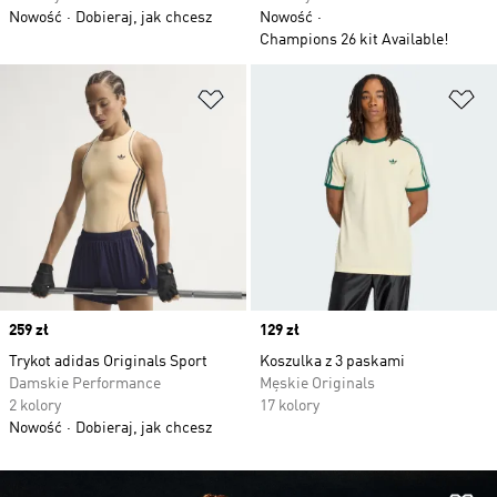
Nowość
Dobieraj, jak chcesz
Nowość
Champions 26 kit Available!
Dodaj do listy życzeń
Do
Price
259 zł
Price
129 zł
Trykot adidas Originals Sport
Koszulka z 3 paskami
Damskie Performance
Męskie Originals
2 kolory
17 kolory
Nowość
Dobieraj, jak chcesz