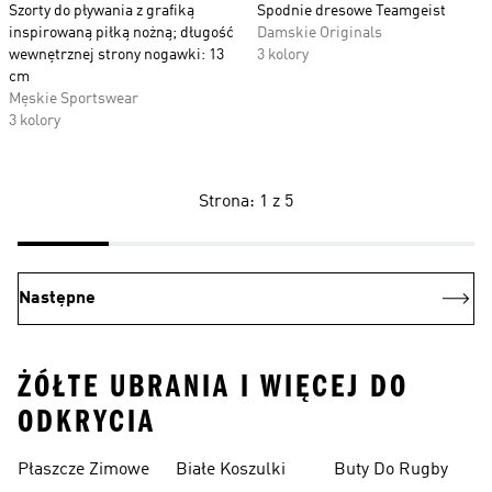
Szorty do pływania z grafiką
Spodnie dresowe Teamgeist
inspirowaną piłką nożną; długość
Damskie Originals
wewnętrznej strony nogawki: 13
3 kolory
cm
Męskie Sportswear
3 kolory
Strona: 1 z 5
Następne
ŻÓŁTE UBRANIA I WIĘCEJ DO
ODKRYCIA
Płaszcze Zimowe
Białe Koszulki
Buty Do Rugby