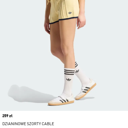
Price
259 zł
DZIANINOWE SZORTY CABLE