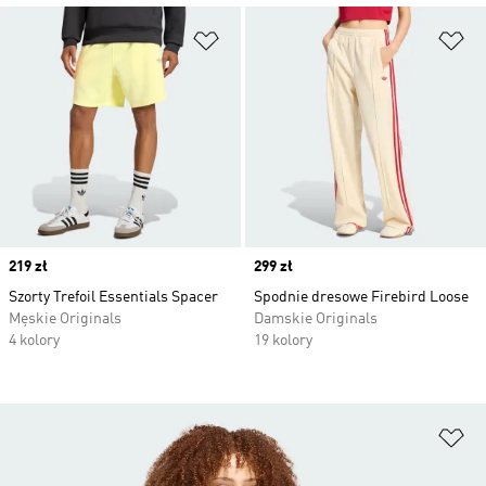
Dodaj do listy życzeń
Do
Price
219 zł
Price
299 zł
Szorty Trefoil Essentials Spacer
Spodnie dresowe Firebird Loose
Męskie Originals
Damskie Originals
4 kolory
19 kolory
Do