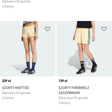
Damskie Originals
2 kolory
Dodaj do listy życzeń
Do
Price
239 zł
Price
139 zł
SZORTY KNITTED
SZORTY FIREBIRD Z
Damskie Originals
ZASZEWKAMI
2 kolory
Dziecięce Originals
2 kolory