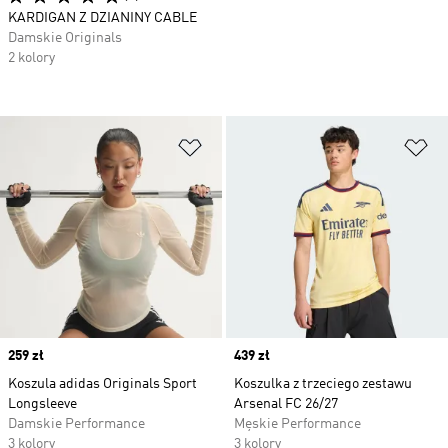
KARDIGAN Z DZIANINY CABLE
Damskie Originals
2 kolory
Dodaj do listy życzeń
Do
Price
259 zł
Price
439 zł
Koszula adidas Originals Sport
Koszulka z trzeciego zestawu
Longsleeve
Arsenal FC 26/27
Damskie Performance
Męskie Performance
3 kolory
3 kolory