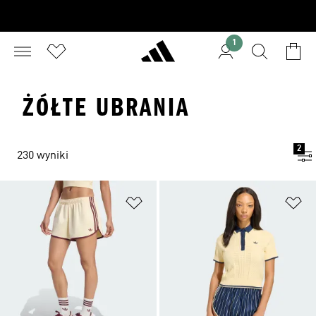
1
ŻÓŁTE UBRANIA
2
230 wyniki
Dodaj do listy życzeń
Do