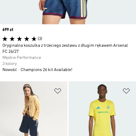
Price
699 zł
(3)
Oryginalna koszulka z trzeciego zestawu z długim rękawem Arsenal
FC 26/27
Męskie Performance
3 kolory
Nowość
Champions 26 kit Available!
Dodaj do listy życzeń
Do