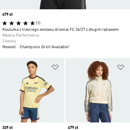
Price
479 zł
(1)
Koszulka z trzeciego zestawu Arsenal FC 26/27 z długim rękawem
Męskie Performance
3 kolory
Nowość
Champions 26 kit Available!
Dodaj do listy życzeń
Do
Price
329 zł
Price
479 zł