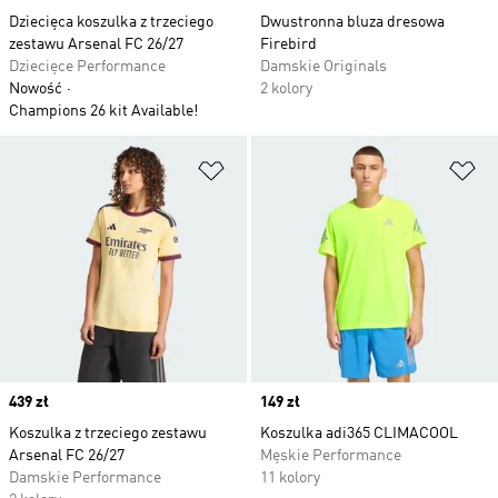
Dziecięca koszulka z trzeciego
Dwustronna bluza dresowa
zestawu Arsenal FC 26/27
Firebird
Dziecięce Performance
Damskie Originals
Nowość
2 kolory
Champions 26 kit Available!
Dodaj do listy życzeń
Do
Price
439 zł
Price
149 zł
Koszulka z trzeciego zestawu
Koszulka adi365 CLIMACOOL
Arsenal FC 26/27
Męskie Performance
Damskie Performance
11 kolory