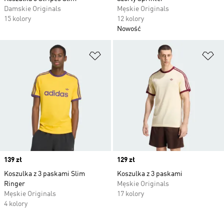
Damskie Originals
Męskie Originals
15 kolory
12 kolory
Nowość
Dodaj do listy życzeń
Do
Price
139 zł
Price
129 zł
Koszulka z 3 paskami Slim
Koszulka z 3 paskami
Ringer
Męskie Originals
Męskie Originals
17 kolory
4 kolory