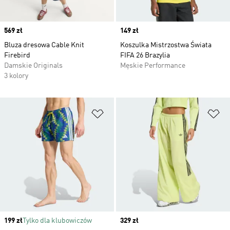
Price
569 zł
Price
149 zł
Bluza dresowa Cable Knit
Koszulka Mistrzostwa Świata
Firebird
FIFA 26 Brazylia
Damskie Originals
Męskie Performance
3 kolory
Dodaj do listy życzeń
Do
Price
199 zł
Tylko dla klubowiczów
Price
329 zł