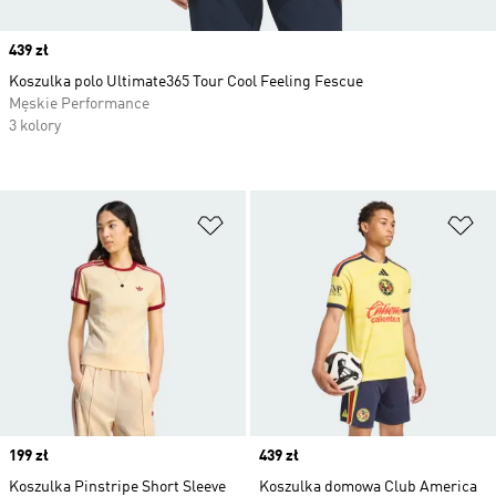
Price
439 zł
Koszulka polo Ultimate365 Tour Cool Feeling Fescue
Męskie Performance
3 kolory
Dodaj do listy życzeń
Do
Price
199 zł
Price
439 zł
Koszulka Pinstripe Short Sleeve
Koszulka domowa Club America