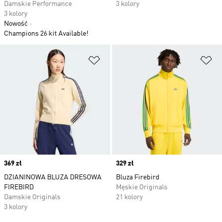
Damskie Performance
3 kolory
3 kolory
Nowość
Champions 26 kit Available!
Dodaj do listy życzeń
Do
Price
369 zł
Price
329 zł
DZIANINOWA BLUZA DRESOWA
Bluza Firebird
FIREBIRD
Męskie Originals
Damskie Originals
21 kolory
3 kolory