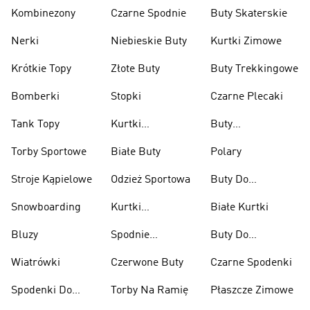
Kombinezony
Czarne Spodnie
Buty Skaterskie
Nerki
Niebieskie Buty
Kurtki Zimowe
Krótkie Topy
Złote Buty
Buty Trekkingowe
Bomberki
Stopki
Czarne Plecaki
Tank Topy
Kurtki
Buty
Przeciwdeszczowe
Wspinaczkowe
Torby Sportowe
Białe Buty
Polary
Stroje Kąpielowe
Odzież Sportowa
Buty Do
Podnoszenia
Snowboarding
Kurtki
Białe Kurtki
Ciężarów
Narciarskie
Bluzy
Spodnie
Buty Do
Narciarskie
Koszykówki
Wiatrówki
Czerwone Buty
Czarne Spodenki
Spodenki Do
Torby Na Ramię
Płaszcze Zimowe
Kolan