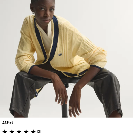
Price
439 zł
(3)