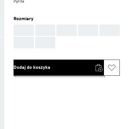
Pyrite
Rozmiary
AAA
AAA
AAA
AAA
AAA
AAA
AAA
Dodaj do koszyka