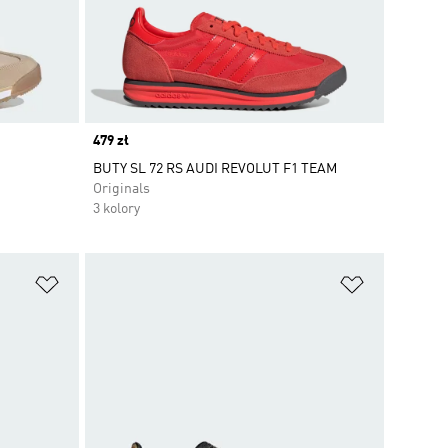
Price
479 zł
BUTY SL 72 RS AUDI REVOLUT F1 TEAM
Originals
3 kolory
Dodaj do listy życzeń
Dodaj do li