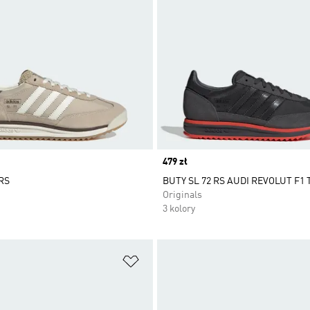
Price
479 zł
 RS
BUTY SL 72 RS AUDI REVOLUT F1
Originals
3 kolory
 życzeń
Dodaj do listy życzeń