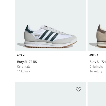
Price
439 zł
Price
439 zł
Buty SL 72 RS
Buty SL 72
Originals
Originals
14 kolory
14 kolory
Dodaj do listy