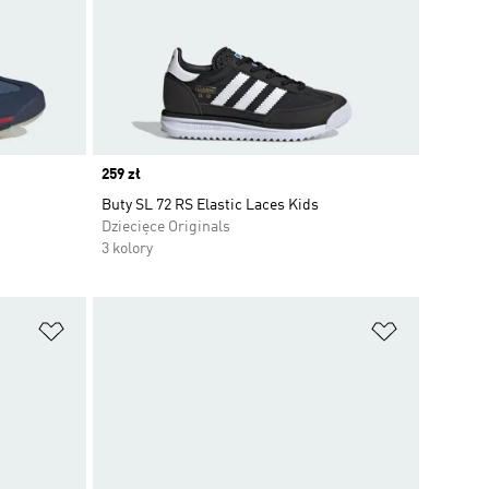
Price
259 zł
Buty SL 72 RS Elastic Laces Kids
Dziecięce Originals
3 kolory
Dodaj do listy życzeń
Dodaj do li