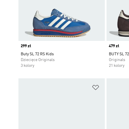
Price
299 zł
Price
479 zł
Buty SL 72 RS Kids
BUTY SL 72
Dziecięce Originals
Originals
3 kolory
21 kolory
Dodaj do listy