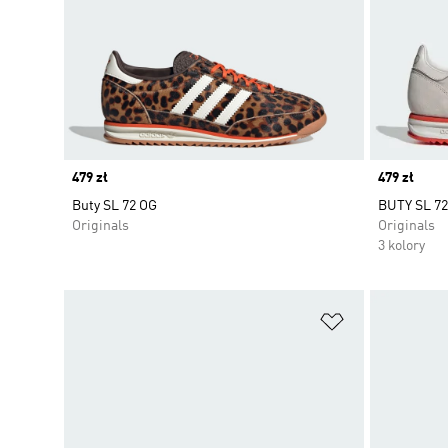
Price
479 zł
Price
479 zł
Buty SL 72 OG
BUTY SL 7
Originals
Originals
3 kolory
Dodaj do listy