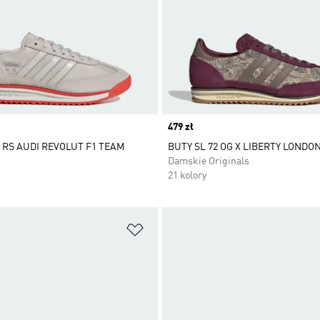
Price
479 zł
2 RS AUDI REVOLUT F1 TEAM
BUTY SL 72 OG X LIBERTY LONDO
Damskie Originals
21 kolory
 życzeń
Dodaj do listy życzeń