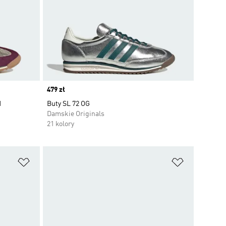
Price
479 zł
N
Buty SL 72 OG
Damskie Originals
21 kolory
Dodaj do listy życzeń
Dodaj do li