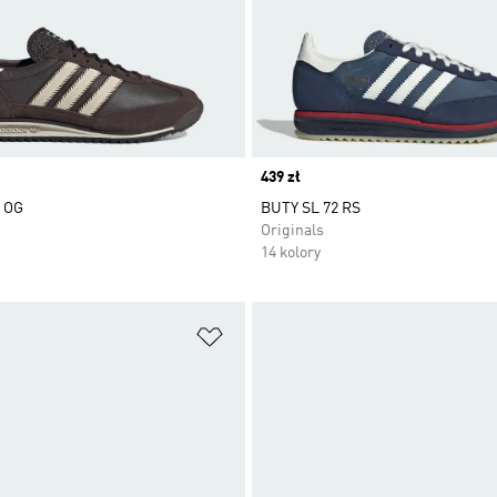
Price
439 zł
 OG
BUTY SL 72 RS
Originals
14 kolory
 życzeń
Dodaj do listy życzeń