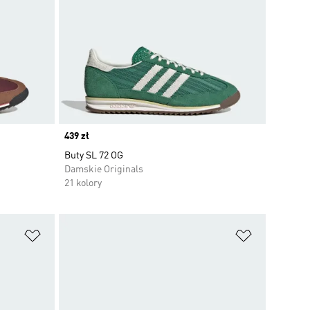
Price
439 zł
Buty SL 72 OG
Damskie Originals
21 kolory
Dodaj do listy życzeń
Dodaj do li