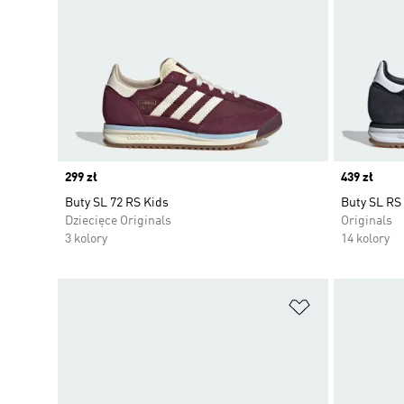
Price
299 zł
Price
439 zł
Buty SL 72 RS Kids
Buty SL RS
Dziecięce Originals
Originals
3 kolory
14 kolory
Dodaj do listy