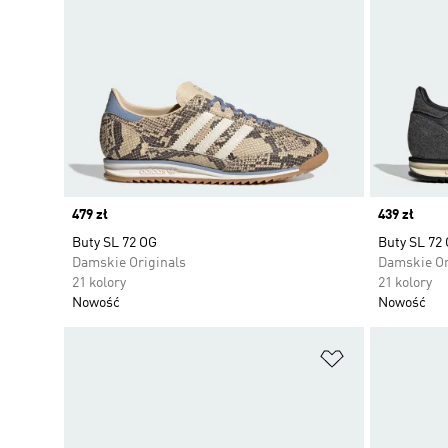
Price
479 zł
Price
439 zł
Buty SL 72 OG
Buty SL 72
Damskie Originals
Damskie Or
21 kolory
21 kolory
Nowość
Nowość
Dodaj do listy