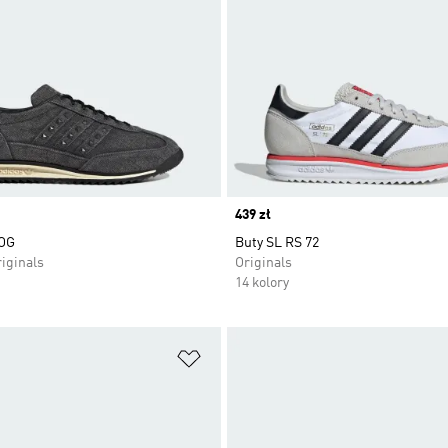
Price
439 zł
 OG
Buty SL RS 72
iginals
Originals
14 kolory
 życzeń
Dodaj do listy życzeń