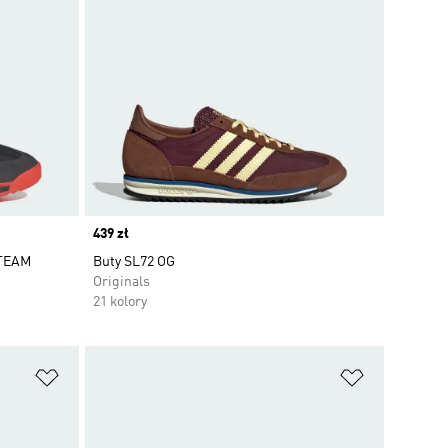
Price
439 zł
 TEAM
Buty SL72 OG
Originals
21 kolory
Dodaj do listy życzeń
Dodaj do li