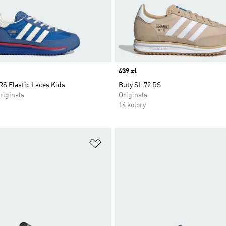
Price
439 zł
RS Elastic Laces Kids
Buty SL 72 RS
riginals
Originals
14 kolory
 życzeń
Dodaj do listy życzeń