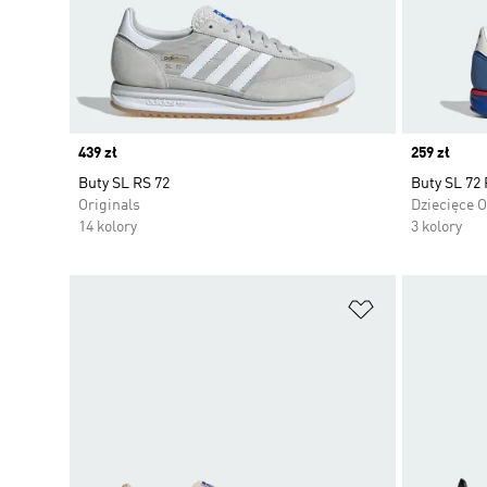
Price
439 zł
Price
259 zł
Buty SL RS 72
Buty SL 72 
Originals
Dziecięce O
14 kolory
3 kolory
Dodaj do listy