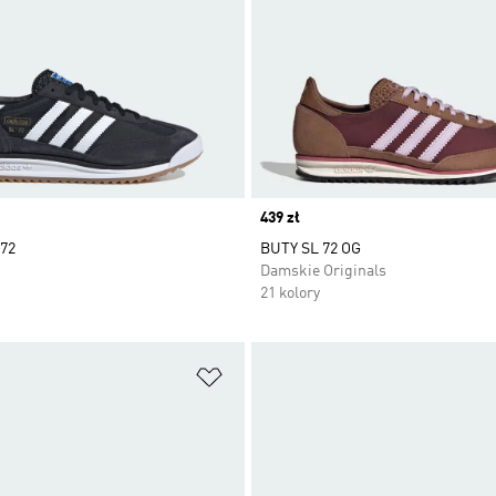
Price
439 zł
 72
BUTY SL 72 OG
Damskie Originals
21 kolory
 życzeń
Dodaj do listy życzeń