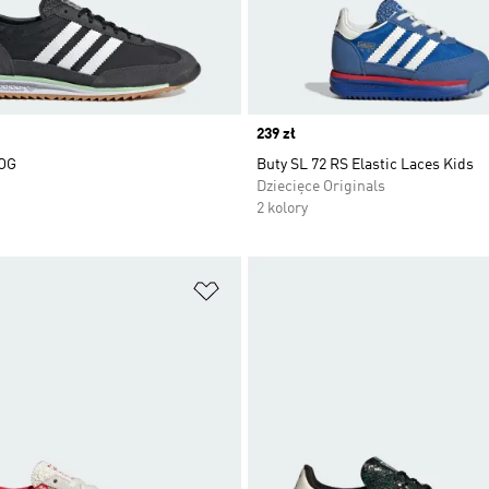
Price
239 zł
 OG
Buty SL 72 RS Elastic Laces Kids
Dziecięce Originals
2 kolory
 życzeń
Dodaj do listy życzeń