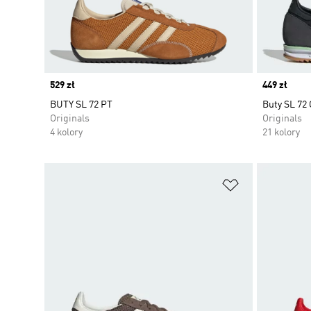
Price
529 zł
Price
449 zł
BUTY SL 72 PT
Buty SL 72
Originals
Originals
4 kolory
21 kolory
Dodaj do listy