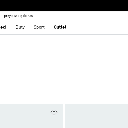
przyłącz się do nas
ieci
Buty
Sport
Outlet
 życzeń
Dodaj do listy życzeń