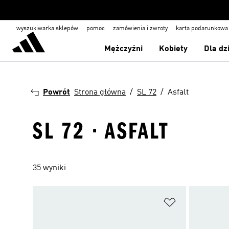
wyszukiwarka sklepów
pomoc
zamówienia i zwroty
karta podarunkowa
Mężczyźni
Kobiety
Dla dz
Powrót
Strona główna
SL 72
Asfalt
SL 72 · ASFALT
35 wyniki
Dodaj do listy