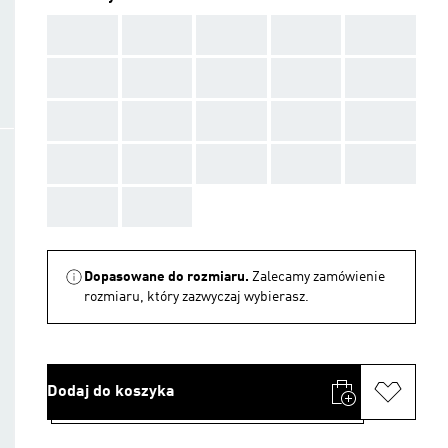
AAA
AAA
AAA
AAA
AAA
AAA
AAA
AAA
AAA
AAA
AAA
AAA
AAA
AAA
AAA
AAA
AAA
AAA
AAA
AAA
AAA
AAA
Dopasowane do rozmiaru.
Zalecamy zamówienie
rozmiaru, który zazwyczaj wybierasz.
Dodaj do koszyka