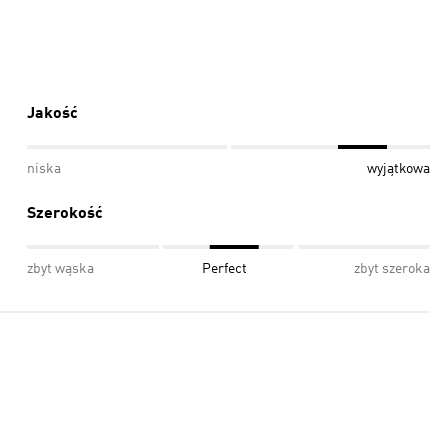
Jakość
niska
wyjątkowa
Szerokość
zbyt wąska
Perfect
zbyt szeroka