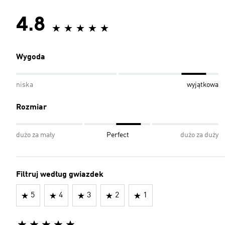
4.8
Wygoda
niska
wyjątkowa
Rozmiar
dużo za mały
Perfect
dużo za duży
Filtruj według gwiazdek
5
4
3
2
1