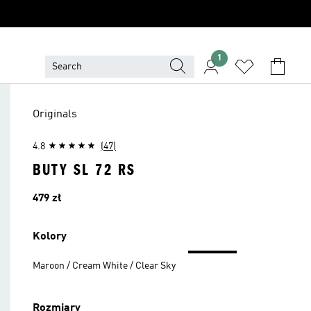
1
Originals
4.8
(47)
BUTY SL 72 RS
Cena
479 zł
Kolory
Maroon / Cream White / Clear Sky
Rozmiary