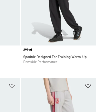
Price
299 zł
Spodnie Designed For Training Warm-Up
Damskie Performance
Dodaj do listy życzeń
Dodaj do li