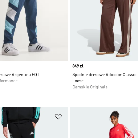
Price
349 zł
esowe Argentina EQT
Spodnie dresowe Adicolor Classic 
rformance
Loose
Damskie Originals
 życzeń
Dodaj do listy życzeń