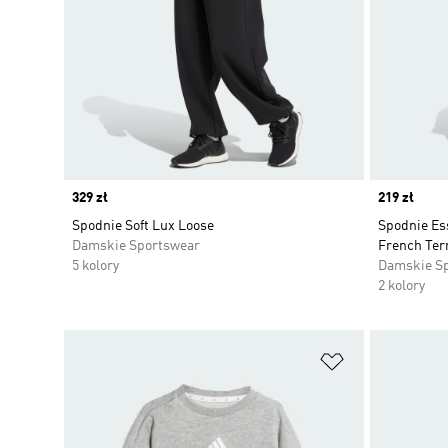
Price
329 zł
Price
219 zł
Spodnie Soft Lux Loose
Spodnie Es
Damskie Sportswear
French Ter
5 kolory
Damskie S
2 kolory
Dodaj do listy