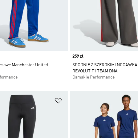
Price
259 zł
esowe Manchester United
SPODNIE Z SZEROKIMI NOGAWKA
REVOLUT F1 TEAM DNA
rformance
Damskie Performance
 życzeń
Dodaj do listy życzeń