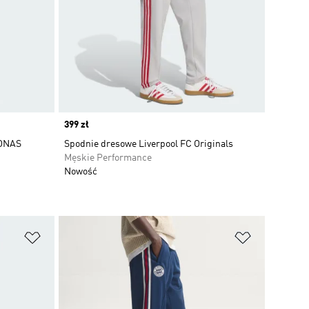
Price
399 zł
ONAS
Spodnie dresowe Liverpool FC Originals
Męskie Performance
Nowość
Dodaj do listy życzeń
Dodaj do li