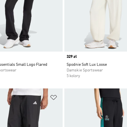
Price
329 zł
sentials Small Logo Flared
Spodnie Soft Lux Loose
portswear
Damskie Sportswear
5 kolory
 życzeń
Dodaj do listy życzeń