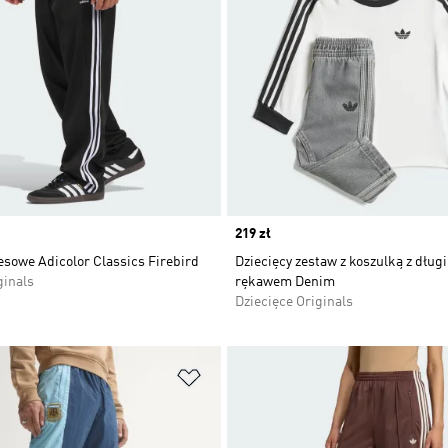
Price
219 zł
sowe Adicolor Classics Firebird
Dziecięcy zestaw z koszulką z dług
ginals
rękawem Denim
Dziecięce Originals
 życzeń
Dodaj do listy życzeń