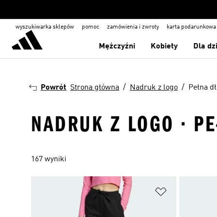
wyszukiwarka sklepów
pomoc
zamówienia i zwroty
karta podarunkowa
Mężczyźni
Kobiety
Dla dz
Powrót
Strona główna
Nadruk z logo
Pełna d
NADRUK Z LOGO · P
167 wyniki
Dodaj do listy