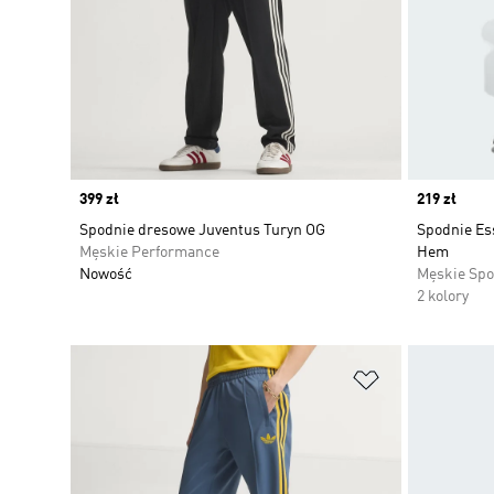
Price
399 zł
Price
219 zł
Spodnie dresowe Juventus Turyn OG
Spodnie Es
Męskie Performance
Hem
Nowość
Męskie Spo
2 kolory
Dodaj do listy