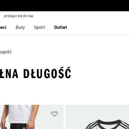
przyłącz się do nas
ieci
Buty
Sport
Outlet
ługość
EŁNA DŁUGOŚĆ
 życzeń
Dodaj do listy życzeń