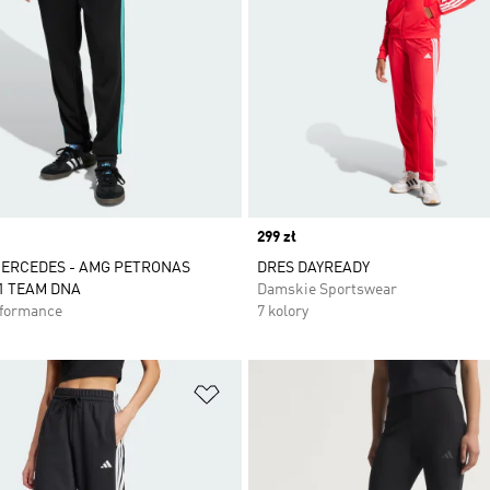
Price
299 zł
MERCEDES - AMG PETRONAS
DRES DAYREADY
1 TEAM DNA
Damskie Sportswear
rformance
7 kolory
 życzeń
Dodaj do listy życzeń