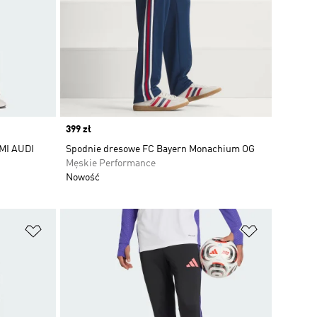
Price
399 zł
MI AUDI
Spodnie dresowe FC Bayern Monachium OG
Męskie Performance
Nowość
Dodaj do listy życzeń
Dodaj do li