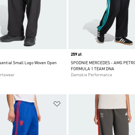
Price
259 zł
sential Small Logo Woven Open
SPODNIE MERCEDES - AMG PETR
FORMULA 1 TEAM DNA
rtswear
Damskie Performance
 życzeń
Dodaj do listy życzeń