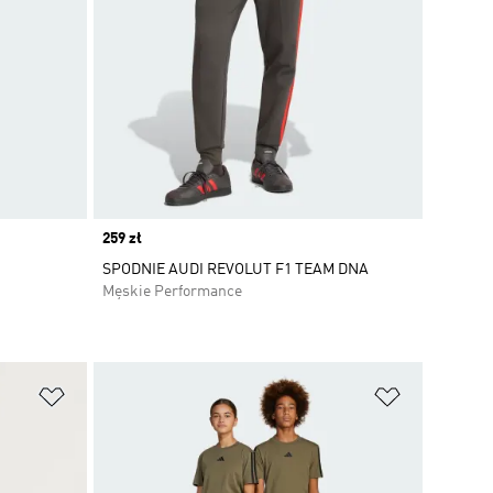
Price
259 zł
SPODNIE AUDI REVOLUT F1 TEAM DNA
Męskie Performance
Dodaj do listy życzeń
Dodaj do li