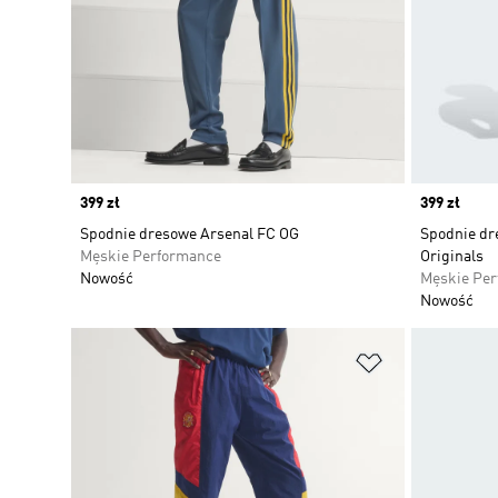
Price
399 zł
Price
399 zł
Spodnie dresowe Arsenal FC OG
Spodnie dr
Męskie Performance
Originals
Nowość
Męskie Pe
Nowość
Dodaj do listy