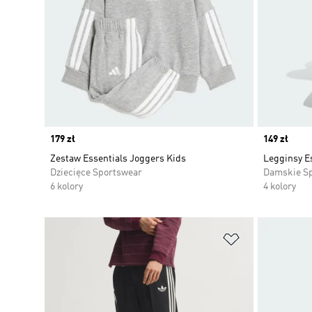
Price
179 zł
Price
149 zł
Zestaw Essentials Joggers Kids
Legginsy Es
Dziecięce Sportswear
Damskie S
6 kolory
4 kolory
Dodaj do listy