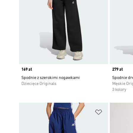
Price
169 zł
Price
279 zł
Spodnie z szerokimi nogawkami
Spodnie dre
Dziecięce Originals
Męskie Ori
3 kolory
Dodaj do listy