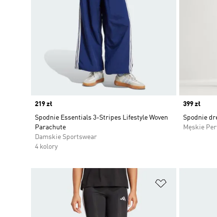
Price
219 zł
Price
399 zł
Spodnie Essentials 3-Stripes Lifestyle Woven
Spodnie dr
Parachute
Męskie Pe
Damskie Sportswear
4 kolory
Dodaj do listy