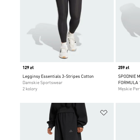
Price
129 zł
Price
259 zł
Legginsy Essentials 3-Stripes Cotton
SPODNIE 
Damskie Sportswear
FORMULA 
2 kolory
Męskie Pe
Dodaj do listy