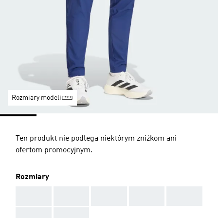
Rozmiary modeli
Ten produkt nie podlega niektórym zniżkom ani
ofertom promocyjnym.
Rozmiary
AAA
AAA
AAA
AAA
AAA
AAA
AAA