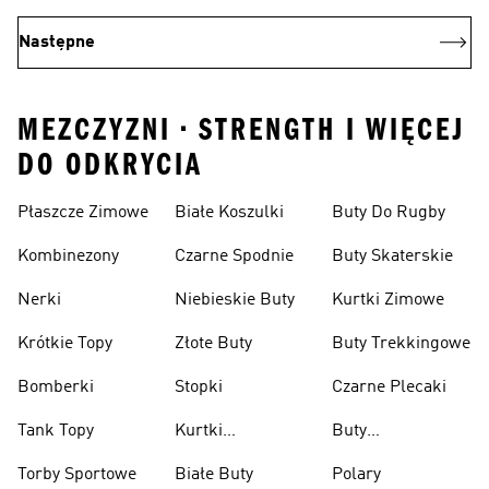
Następne
MEZCZYZNI • STRENGTH I WIĘCEJ
DO ODKRYCIA
Płaszcze Zimowe
Białe Koszulki
Buty Do Rugby
Kombinezony
Czarne Spodnie
Buty Skaterskie
Nerki
Niebieskie Buty
Kurtki Zimowe
Krótkie Topy
Złote Buty
Buty Trekkingowe
Bomberki
Stopki
Czarne Plecaki
Tank Topy
Kurtki
Buty
Przeciwdeszczowe
Wspinaczkowe
Torby Sportowe
Białe Buty
Polary