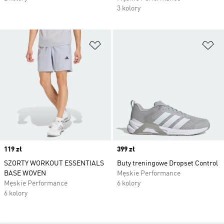
3 kolory
Dodaj do listy życzeń
Do
Price
119 zł
Price
399 zł
SZORTY WORKOUT ESSENTIALS
Buty treningowe Dropset Control
BASE WOVEN
Męskie Performance
Męskie Performance
6 kolory
6 kolory