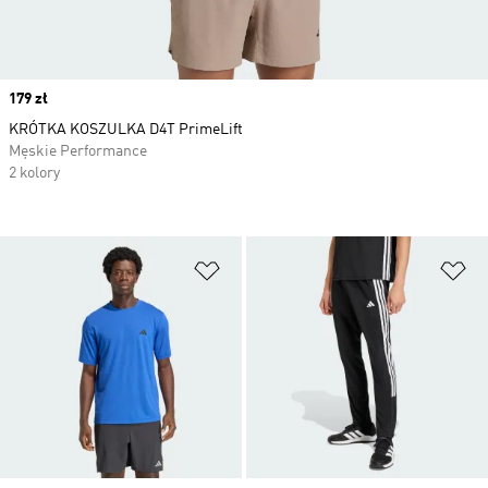
Price
179 zł
KRÓTKA KOSZULKA D4T PrimeLift
Męskie Performance
2 kolory
Dodaj do listy życzeń
Do