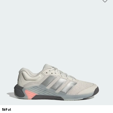
Price
569 zł