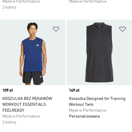
Męskie Performance
Męskie Performance
2 kolory
Dodaj do listy życzeń
Do
Price
109 zł
Price
149 zł
KOSZULKA BEZ RĘKAWÓW
Koszulka Designed for Training
WORKOUT ESSENTIALS
Workout Tank
FEELREADY
Męskie Performance
Męskie Performance
Personalizowana
2 kolory