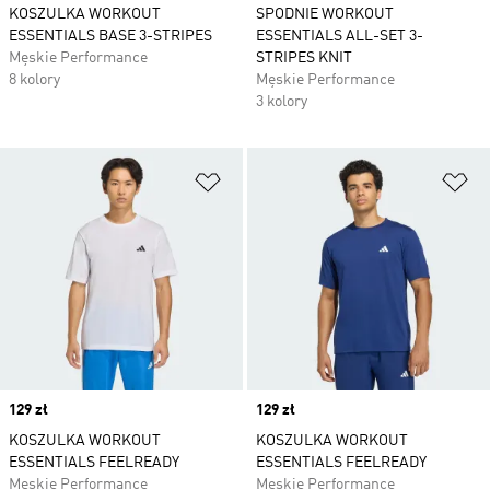
KOSZULKA WORKOUT
SPODNIE WORKOUT
ESSENTIALS BASE 3-STRIPES
ESSENTIALS ALL-SET 3-
Męskie Performance
STRIPES KNIT
8 kolory
Męskie Performance
3 kolory
Dodaj do listy życzeń
Do
Price
129 zł
Price
129 zł
KOSZULKA WORKOUT
KOSZULKA WORKOUT
ESSENTIALS FEELREADY
ESSENTIALS FEELREADY
Męskie Performance
Męskie Performance