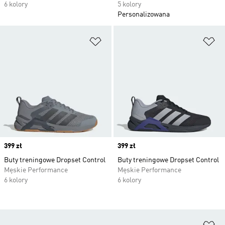
6 kolory
5 kolory
Personalizowana
Dodaj do listy życzeń
Do
Price
399 zł
Price
399 zł
Buty treningowe Dropset Control
Buty treningowe Dropset Control
Męskie Performance
Męskie Performance
6 kolory
6 kolory
Do