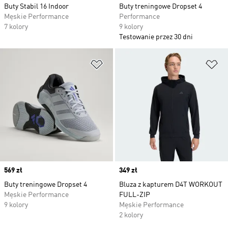
Buty Stabil 16 Indoor
Buty treningowe Dropset 4
Męskie Performance
Performance
7 kolory
9 kolory
Testowanie przez 30 dni
Dodaj do listy życzeń
Do
Price
569 zł
Price
349 zł
Buty treningowe Dropset 4
Bluza z kapturem D4T WORKOUT
Męskie Performance
FULL-ZIP
9 kolory
Męskie Performance
2 kolory