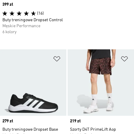
Price
399 zł
(16)
Buty treningowe Dropset Control
Męskie Performance
6 kolory
Dodaj do listy życzeń
Do
Price
279 zł
Price
219 zł
Buty treningowe Dropset Base
Szorty D4T PrimeLift Aop