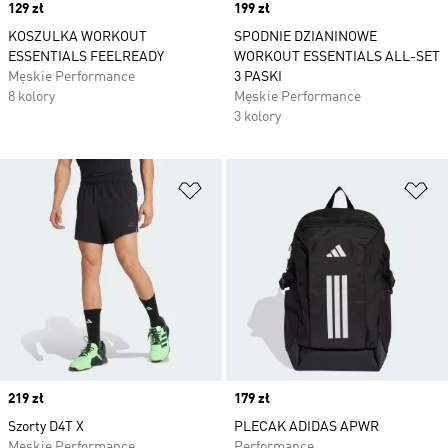
Price
129 zł
Price
199 zł
KOSZULKA WORKOUT
SPODNIE DZIANINOWE
ESSENTIALS FEELREADY
WORKOUT ESSENTIALS ALL-SET
Męskie Performance
3 PASKI
8 kolory
Męskie Performance
3 kolory
Dodaj do listy życzeń
Do
Price
219 zł
Price
179 zł
Szorty D4T X
PLECAK ADIDAS APWR
Męskie Performance
Performance