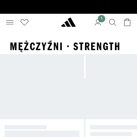
1
MĘŻCZYŹNI · STRENGTH
TRENING SIŁOWY
HYBRYDOWE TRENIN
Stworzone z myślą o sile. Gotowe n
AŁ W ZAWODACH