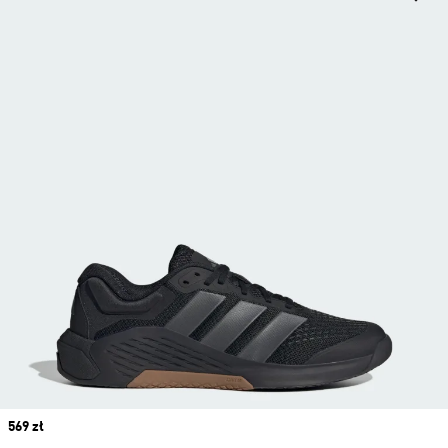
Price
569 zł