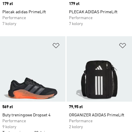
Price
179 zł
Price
179 zł
Plecak adidas PrimeLift
PLECAK ADIDAS PrimeLift
Performance
Performance
7 kolory
7 kolory
Dodaj do listy życzeń
Do
Price
569 zł
Price
79,95 zł
Buty treningowe Dropset 4
ORGANIZER ADIDAS PrimeLift
Performance
Performance
9 kolory
2 kolory