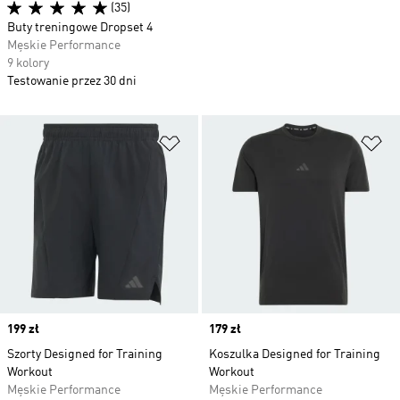
(35)
Buty treningowe Dropset 4
Męskie Performance
9 kolory
Testowanie przez 30 dni
Dodaj do listy życzeń
Do
Price
199 zł
Price
179 zł
Szorty Designed for Training
Koszulka Designed for Training
Workout
Workout
Męskie Performance
Męskie Performance