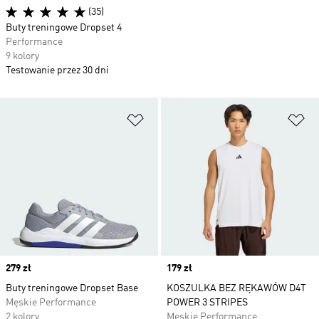
(35)
Buty treningowe Dropset 4
Performance
9 kolory
Testowanie przez 30 dni
Dodaj do listy życzeń
Do
Price
279 zł
Price
179 zł
Buty treningowe Dropset Base
KOSZULKA BEZ RĘKAWÓW D4T
Męskie Performance
POWER 3 STRIPES
2 kolory
Męskie Performance