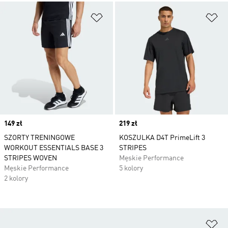
Dodaj do listy życzeń
Do
Price
149 zł
Price
219 zł
SZORTY TRENINGOWE
KOSZULKA D4T PrimeLift 3
WORKOUT ESSENTIALS BASE 3
STRIPES
STRIPES WOVEN
Męskie Performance
Męskie Performance
5 kolory
2 kolory
Do