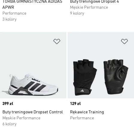
TORBA GIMNASTYCZNA ADIDAS
Buty treningowe Dropset 4
APWR
Męskie Performance
Performance
9 kolory
3 kolory
Dodaj do listy życzeń
Do
Price
399 zł
Price
129 zł
Buty treningowe Dropset Control
Rękawice Training
Męskie Performance
Performance
6 kolory