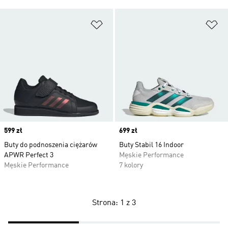
Dodaj do listy życzeń
Do
Price
599 zł
Price
699 zł
Buty do podnoszenia ciężarów
Buty Stabil 16 Indoor
APWR Perfect 3
Męskie Performance
Męskie Performance
7 kolory
Strona: 1 z 3