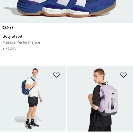
Price
749 zł
Buty Stabil
Męskie Performance
2 kolory
Dodaj do listy życzeń
Do