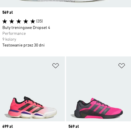
Price
569 zł
(35)
Buty treningowe Dropset 4
Performance
9 kolory
Testowanie przez 30 dni
Dodaj do listy życzeń
Do
Price
699 zł
Price
569 zł