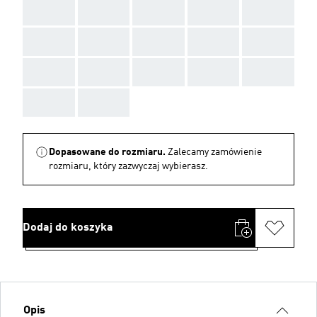
AAA
AAA
AAA
AAA
AAA
AAA
AAA
AAA
AAA
AAA
AAA
AAA
AAA
AAA
AAA
AAA
AAA
Dopasowane do rozmiaru.
Zalecamy zamówienie
rozmiaru, który zazwyczaj wybierasz.
Dodaj do koszyka
Opis