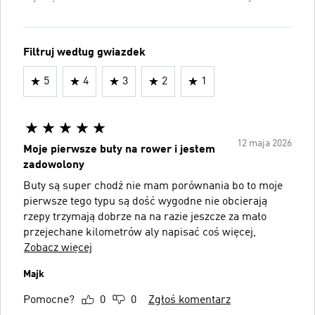
Filtruj według gwiazdek
5
4
3
2
1
12 maja 2026
Moje pierwsze buty na rower i jestem
zadowolony
Buty są super chodź nie mam porównania bo to moje
pierwsze tego typu są dość wygodne nie obcierają
rzepy trzymają dobrze na na razie jeszcze za mało
przejechane kilometrów aly napisać coś więcej,
Zobacz więcej
Majk
Pomocne?
0
0
Zgłoś komentarz