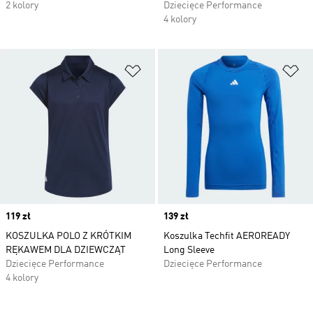
2 kolory
Dziecięce Performance
4 kolory
Dodaj do listy życzeń
Do
Price
119 zł
Price
139 zł
KOSZULKA POLO Z KRÓTKIM
Koszulka Techfit AEROREADY
RĘKAWEM DLA DZIEWCZĄT
Long Sleeve
Dziecięce Performance
Dziecięce Performance
4 kolory