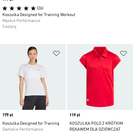
(26)
Koszulka Designed for Training Workout
Męskie Performance
5 kolory
Dodaj do listy życzeń
Do
Price
179 zł
Price
119 zł
Koszulka Designed for Training
KOSZULKA POLO Z KRÓTKIM
Damskie Performance
RĘKAWEM DLA DZIEWCZĄT