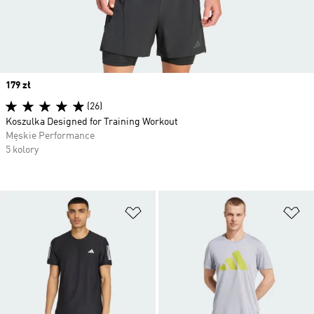
Price
179 zł
(26)
Koszulka Designed for Training Workout
Męskie Performance
5 kolory
Dodaj do listy życzeń
Do