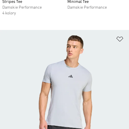
Stripes Tee
Minimal Tee
Damskie Performance
Damskie Performance
4 kolory
Do