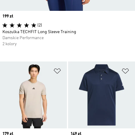
Price
199 zł
(2)
Koszulka TECHFIT Long Sleeve Training
Damskie Performance
2 kolory
Dodaj do listy życzeń
Do
Price
179 zł
Price
149 zł