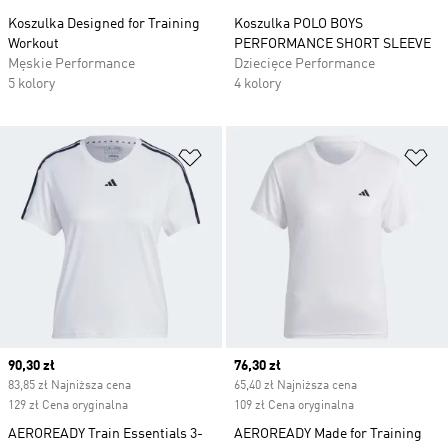
Koszulka Designed for Training
Koszulka POLO BOYS
Workout
PERFORMANCE SHORT SLEEVE
Męskie Performance
Dziecięce Performance
5 kolory
4 kolory
Dodaj do listy życzeń
Do
Current price
90,30 zł
Current price
76,30 zł
83,85 zł Najniższa cena
65,40 zł Najniższa cena
129 zł Cena oryginalna
109 zł Cena oryginalna
AEROREADY Train Essentials 3-
AEROREADY Made for Training