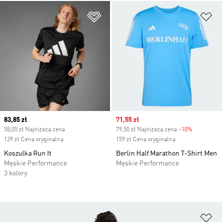
Dodaj do listy życzeń
Do
Current price
83,85 zł
Sale price
71,55 zł
58,05 zł Najniższa cena
79,50 zł Najniższa cena
-10%
Discount
129 zł Cena oryginalna
159 zł Cena oryginalna
Koszulka Run It
Berlin Half Marathon T-Shirt Men
Męskie Performance
Męskie Performance
3 kolory
Do