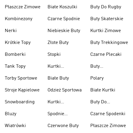
Płaszcze Zimowe
Białe Koszulki
Buty Do Rugby
Kombinezony
Czarne Spodnie
Buty Skaterskie
Nerki
Niebieskie Buty
Kurtki Zimowe
Krótkie Topy
Złote Buty
Buty Trekkingowe
Bomberki
Stopki
Czarne Plecaki
Tank Topy
Kurtki
Buty
Przeciwdeszczowe
Wspinaczkowe
Torby Sportowe
Białe Buty
Polary
Stroje Kąpielowe
Odzież Sportowa
Białe Kurtki
Snowboarding
Kurtki
Buty Do
Narciarskie
Koszykówki
Bluzy
Spodnie
Czarne Spodenki
Narciarskie
Wiatrówki
Czerwone Buty
Płaszcze Zimowe