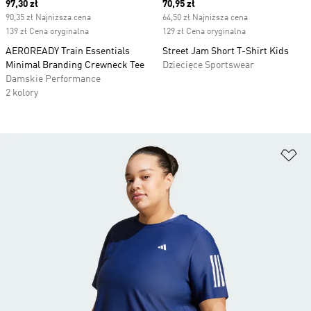
Current price
97,30 zł
Current price
70,95 zł
90,35 zł Najniższa cena
64,50 zł Najniższa cena
139 zł Cena oryginalna
129 zł Cena oryginalna
AEROREADY Train Essentials
Street Jam Short T-Shirt Kids
Minimal Branding Crewneck Tee
Dziecięce Sportswear
Damskie Performance
2 kolory
Do