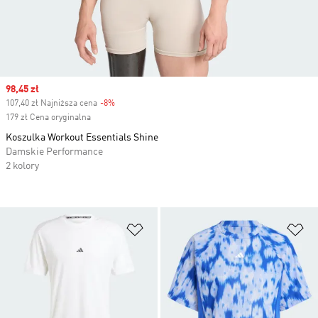
Sale price
98,45 zł
107,40 zł Najniższa cena
-8%
Discount
179 zł Cena oryginalna
Koszulka Workout Essentials Shine
Damskie Performance
2 kolory
Dodaj do listy życzeń
Do