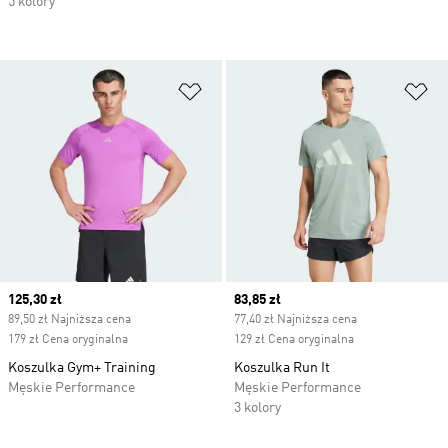
5 kolory
Dodaj do listy życzeń
Do
Current price
125,30 zł
Current price
83,85 zł
89,50 zł Najniższa cena
77,40 zł Najniższa cena
179 zł Cena oryginalna
129 zł Cena oryginalna
Koszulka Gym+ Training
Koszulka Run It
Męskie Performance
Męskie Performance
3 kolory