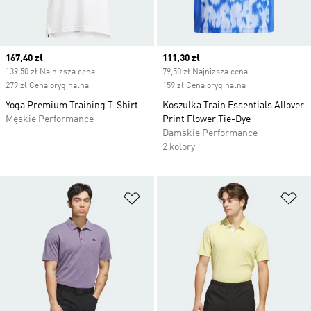
Current price
167,40 zł
Current price
111,30 zł
139,50 zł Najniższa cena
79,50 zł Najniższa cena
279 zł Cena oryginalna
159 zł Cena oryginalna
Yoga Premium Training T-Shirt
Koszulka Train Essentials Allover
Męskie Performance
Print Flower Tie-Dye
Damskie Performance
2 kolory
Dodaj do listy życzeń
Do