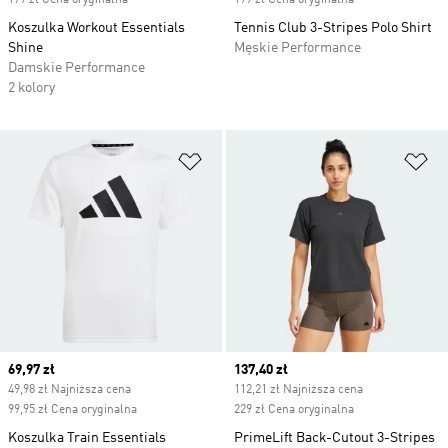
179 zł Cena oryginalna
199 zł Cena oryginalna
Koszulka Workout Essentials
Tennis Club 3-Stripes Polo Shirt
Shine
Męskie Performance
Damskie Performance
2 kolory
Dodaj do listy życzeń
Do
Current price
69,97 zł
Current price
137,40 zł
49,98 zł Najniższa cena
112,21 zł Najniższa cena
99,95 zł Cena oryginalna
229 zł Cena oryginalna
Koszulka Train Essentials
PrimeLift Back-Cutout 3-Stripes