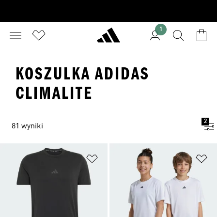
1
KOSZULKA ADIDAS
CLIMALITE
2
81 wyniki
Dodaj do listy życzeń
Do