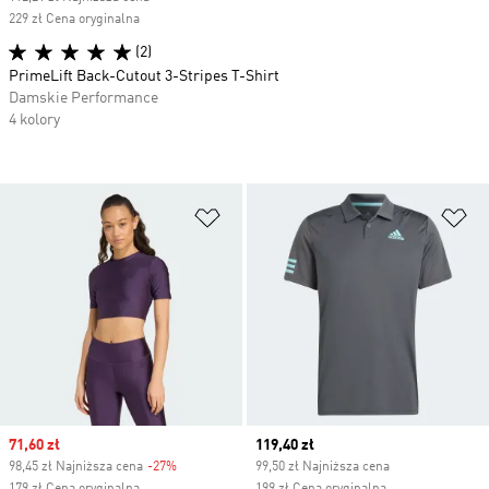
229 zł Cena oryginalna
(2)
PrimeLift Back-Cutout 3-Stripes T-Shirt
Damskie Performance
4 kolory
Dodaj do listy życzeń
Do
Sale price
71,60 zł
Current price
119,40 zł
98,45 zł Najniższa cena
-27%
Discount
99,50 zł Najniższa cena