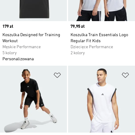
Price
179 zł
Price
79,95 zł
Koszulka Designed for Training
Koszulka Train Essentials Logo
Workout
Regular Fit Kids
Męskie Performance
Dziecięce Performance
5 kolory
2 kolory
Personalizowana
Dodaj do listy życzeń
Do