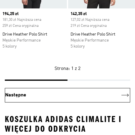
Current price
194,25 zł
Current price
142,35 zł
181,30 zł Najniższa cena
127,02 zł Najniższa cena
259 zł Cena oryginalna
219 zł Cena oryginalna
Drive Heather Polo Shirt
Drive Heather Polo Shirt
Męskie Performance
Męskie Performance
5 kolory
5 kolory
Strona: 1 z 2
Następne
KOSZULKA ADIDAS CLIMALITE I
WIĘCEJ DO ODKRYCIA