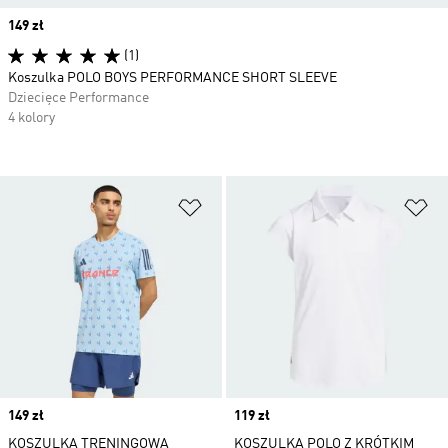
Price
149 zł
(1)
Koszulka POLO BOYS PERFORMANCE SHORT SLEEVE
Dziecięce Performance
4 kolory
Dodaj do listy życzeń
Do
Price
149 zł
Price
119 zł
KOSZULKA TRENINGOWA
KOSZULKA POLO Z KRÓTKIM