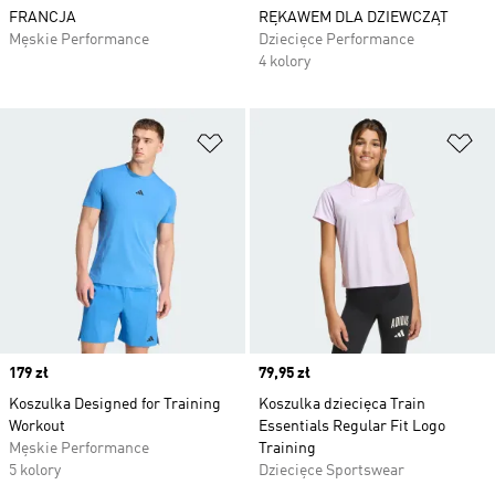
FRANCJA
RĘKAWEM DLA DZIEWCZĄT
Męskie Performance
Dziecięce Performance
4 kolory
Dodaj do listy życzeń
Do
Price
179 zł
Price
79,95 zł
Koszulka Designed for Training
Koszulka dziecięca Train
Workout
Essentials Regular Fit Logo
Męskie Performance
Training
5 kolory
Dziecięce Sportswear