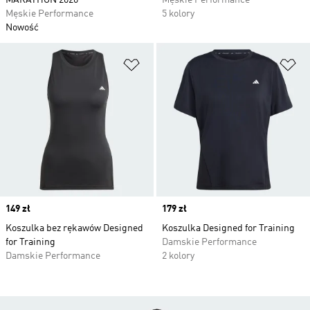
MARATHON 2026
Męskie Performance
Męskie Performance
5 kolory
Nowość
Dodaj do listy życzeń
Do
Price
149 zł
Price
179 zł
Koszulka bez rękawów Designed
Koszulka Designed for Training
for Training
Damskie Performance
Damskie Performance
2 kolory