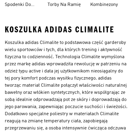
Spodenki Do
Torby Na Ramię
Kombinezony
Kolan
KOSZULKA ADIDAS CLIMALITE
Koszulka adidas Climalite to podstawowa część garderoby
wielu sportowców i tych, dla których trening i aktywność
fizyczna to codzienność. Technologia Climalite wymyślona
przez markę adidas wprowadziła rewolucję w patrzeniu na
odzież typu active i dała jej użytkownikom nieosiągalny do
tej pory komfort podczas wysiłku fizycznego. adidas
tworząc materiał Climalite połączył właściwości naturalnej
bawełny oraz włókien syntetycznych, które współgrając ze
sobą idealnie odprowadzają pot ze skóry i doprowadzają do
jego parowania, zapewniając poczucie suchości i świeżości.
Dodatkowo specjalne poliestry w materiałach Climalite
reagują na zmianę temperatury ciała, zapobiegają
przegrzewaniu się, a osoba intensywnie ćwicząca odczuwa