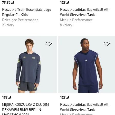
Price
79,95 zł
Price
129 zł
Koszulka Train Essentials Logo
Koszulka adidas Basketball All-
Regular Fit Kids
World Sleeveless Tank
Dziecięce Performance
Męskie Performance
2 kolory
5 kolory
Dodaj do listy życzeń
Do
Price
199 zł
Price
129 zł
MĘSKA KOSZULKA Z DŁUGIM
Koszulka adidas Basketball All-
RĘKAWEM BMW BERLIN-
World Sleeveless Tank