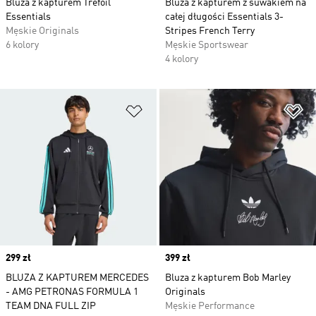
Bluza z kapturem Trefoil
Bluza z kapturem z suwakiem na
Essentials
całej długości Essentials 3-
Męskie Originals
Stripes French Terry
6 kolory
Męskie Sportswear
4 kolory
Dodaj do listy życzeń
Do
Price
299 zł
Price
399 zł
BLUZA Z KAPTUREM MERCEDES
Bluza z kapturem Bob Marley
- AMG PETRONAS FORMULA 1
Originals
TEAM DNA FULL ZIP
Męskie Performance