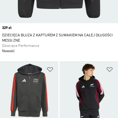
Price
329 zł
DZIECIĘCA BLUZA Z KAPTUREM Z SUWAKIEM NA CAŁEJ DŁUGOŚCI
MESSI ZNE
Dziecięce Performance
Nowość
Dodaj do listy życzeń
Do