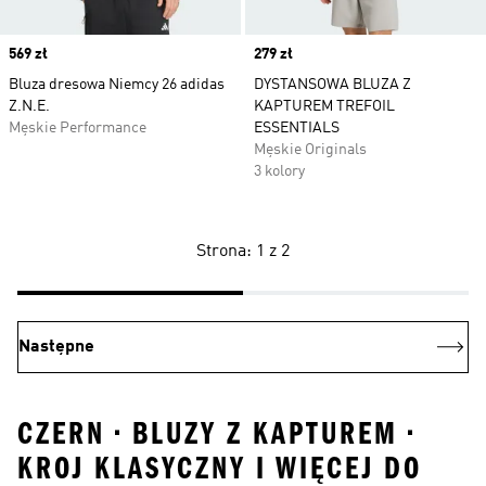
Price
569 zł
Price
279 zł
Bluza dresowa Niemcy 26 adidas
DYSTANSOWA BLUZA Z
Z.N.E.
KAPTUREM TREFOIL
Męskie Performance
ESSENTIALS
Męskie Originals
3 kolory
Strona: 1 z 2
Następne
CZERN • BLUZY Z KAPTUREM •
KROJ KLASYCZNY I WIĘCEJ DO