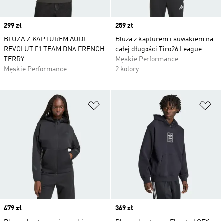
Price
299 zł
Price
259 zł
BLUZA Z KAPTUREM AUDI
Bluza z kapturem i suwakiem na
REVOLUT F1 TEAM DNA FRENCH
całej długości Tiro26 League
TERRY
Męskie Performance
Męskie Performance
2 kolory
Dodaj do listy życzeń
Do
Price
479 zł
Price
369 zł