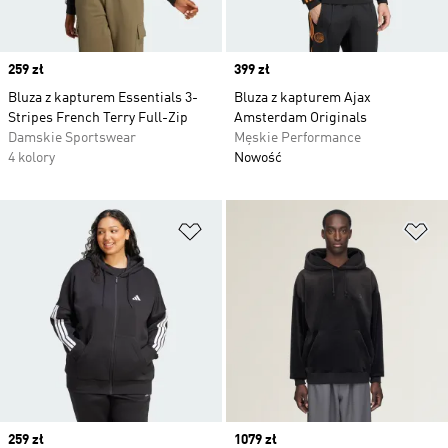
Price
259 zł
Price
399 zł
Bluza z kapturem Essentials 3-
Bluza z kapturem Ajax
Stripes French Terry Full-Zip
Amsterdam Originals
Damskie Sportswear
Męskie Performance
4 kolory
Nowość
Dodaj do listy życzeń
Do
Price
259 zł
Price
1079 zł