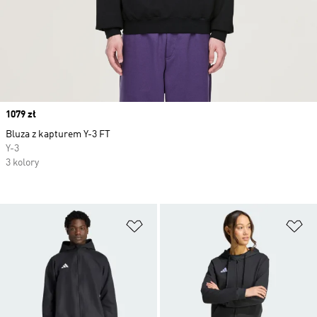
Price
1079 zł
Bluza z kapturem Y-3 FT
Y-3
3 kolory
Dodaj do listy życzeń
Do