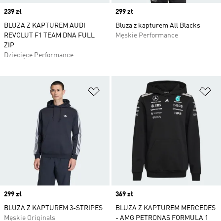
Price
239 zł
Price
299 zł
BLUZA Z KAPTUREM AUDI
Bluza z kapturem All Blacks
REVOLUT F1 TEAM DNA FULL
Męskie Performance
ZIP
Dziecięce Performance
Dodaj do listy życzeń
Do
Price
299 zł
Price
369 zł
BLUZA Z KAPTUREM 3-STRIPES
BLUZA Z KAPTUREM MERCEDES
Męskie Originals
- AMG PETRONAS FORMULA 1