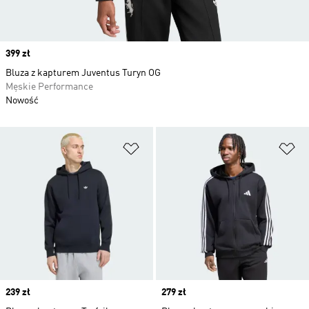
Price
399 zł
Bluza z kapturem Juventus Turyn OG
Męskie Performance
Nowość
Dodaj do listy życzeń
Do
Price
239 zł
Price
279 zł