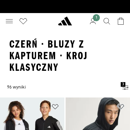
1
CZERŃ · BLUZY Z
KAPTUREM · KROJ
KLASYCZNY
3
96 wyniki
Dodaj do listy życzeń
Do