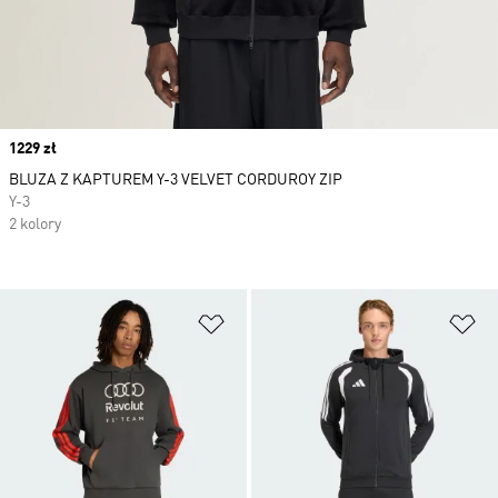
Price
1229 zł
BLUZA Z KAPTUREM Y-3 VELVET CORDUROY ZIP
Y-3
2 kolory
Dodaj do listy życzeń
Do