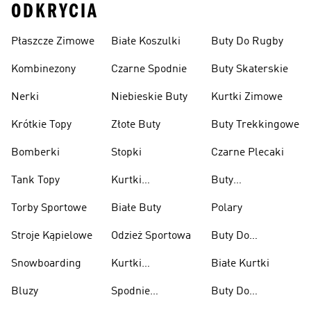
ODKRYCIA
Płaszcze Zimowe
Białe Koszulki
Buty Do Rugby
Kombinezony
Czarne Spodnie
Buty Skaterskie
Nerki
Niebieskie Buty
Kurtki Zimowe
Krótkie Topy
Złote Buty
Buty Trekkingowe
Bomberki
Stopki
Czarne Plecaki
Tank Topy
Kurtki
Buty
Przeciwdeszczowe
Wspinaczkowe
Torby Sportowe
Białe Buty
Polary
Stroje Kąpielowe
Odzież Sportowa
Buty Do
Podnoszenia
Snowboarding
Kurtki
Białe Kurtki
Ciężarów
Narciarskie
Bluzy
Spodnie
Buty Do
Narciarskie
Koszykówki