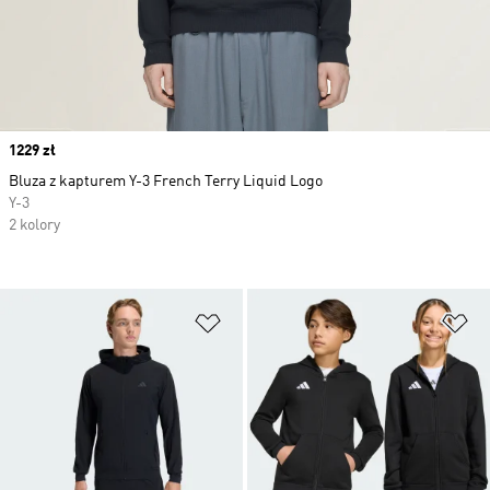
Price
1229 zł
Bluza z kapturem Y-3 French Terry Liquid Logo
Y-3
2 kolory
Dodaj do listy życzeń
Do