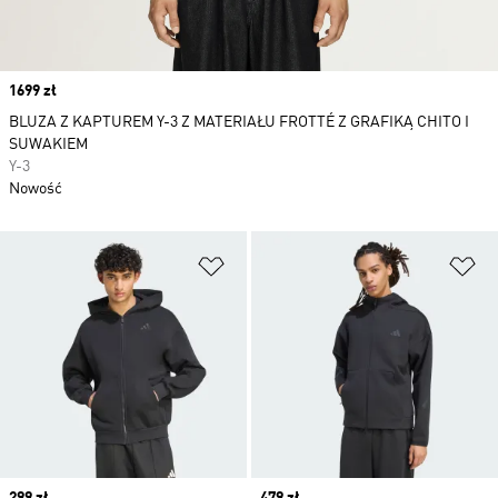
Price
1699 zł
BLUZA Z KAPTUREM Y-3 Z MATERIAŁU FROTTÉ Z GRAFIKĄ CHITO I
SUWAKIEM
Y-3
Nowość
Dodaj do listy życzeń
Do