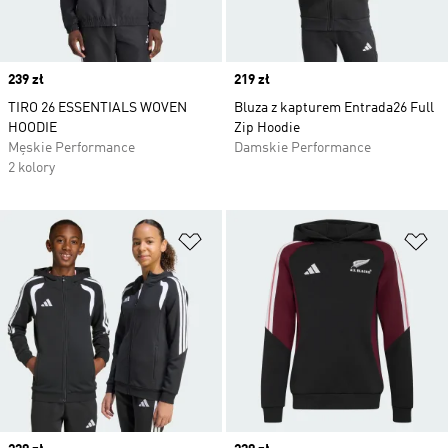
Price
239 zł
Price
219 zł
TIRO 26 ESSENTIALS WOVEN
Bluza z kapturem Entrada26 Full
HOODIE
Zip Hoodie
Męskie Performance
Damskie Performance
2 kolory
Dodaj do listy życzeń
Do