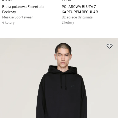
Bluza polarowa Essentials
POLAROWA BLUZA Z
Feelcozy
KAPTUREM REGULAR
Męskie Sportswear
Dziecięce Originals
4 kolory
2 kolory
Do