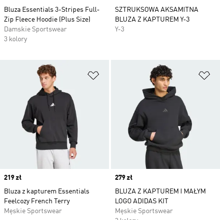
Bluza Essentials 3-Stripes Full-
SZTRUKSOWA AKSAMITNA
Zip Fleece Hoodie (Plus Size)
BLUZA Z KAPTUREM Y-3
Damskie Sportswear
Y-3
3 kolory
Dodaj do listy życzeń
Do
Price
219 zł
Price
279 zł
Bluza z kapturem Essentials
BLUZA Z KAPTUREM I MAŁYM
Feelcozy French Terry
LOGO ADIDAS KIT
Męskie Sportswear
Męskie Sportswear