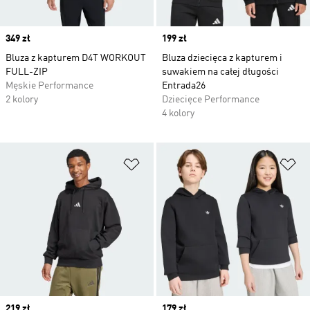
Price
349 zł
Price
199 zł
Bluza z kapturem D4T WORKOUT
Bluza dziecięca z kapturem i
FULL-ZIP
suwakiem na całej długości
Męskie Performance
Entrada26
2 kolory
Dziecięce Performance
4 kolory
Dodaj do listy życzeń
Do
Price
219 zł
Price
179 zł