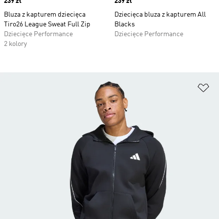
Price
239 zł
Price
239 zł
Bluza z kapturem dziecięca
Dziecięca bluza z kapturem All
Tiro26 League Sweat Full Zip
Blacks
Dziecięce Performance
Dziecięce Performance
2 kolory
Do