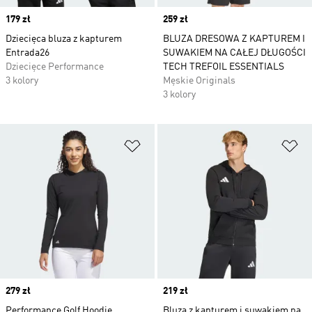
Price
179 zł
Price
259 zł
Dziecięca bluza z kapturem
BLUZA DRESOWA Z KAPTUREM I
Entrada26
SUWAKIEM NA CAŁEJ DŁUGOŚCI
Dziecięce Performance
TECH TREFOIL ESSENTIALS
3 kolory
Męskie Originals
3 kolory
Dodaj do listy życzeń
Do
Price
279 zł
Price
219 zł
Performance Golf Hoodie
Bluza z kapturem i suwakiem na