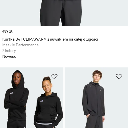
Price
439 zł
Kurtka D4T CLIMAWARM z suwakiem na całej długości
Męskie Performance
2 kolory
Nowość
Dodaj do listy życzeń
Do