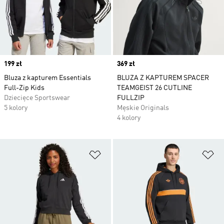
Price
199 zł
Price
369 zł
Bluza z kapturem Essentials
BLUZA Z KAPTUREM SPACER
Full-Zip Kids
TEAMGEIST 26 CUTLINE
Dziecięce Sportswear
FULLZIP
5 kolory
Męskie Originals
4 kolory
Dodaj do listy życzeń
Do