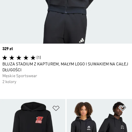
Price
329 zł
(1)
BLUZA STADIUM Z KAPTUREM, MAŁYM LOGO I SUWAKIEM NA CAŁEJ
DŁUGOŚCI
Męskie Sportswear
2 kolory
Dodaj do listy życzeń
Do