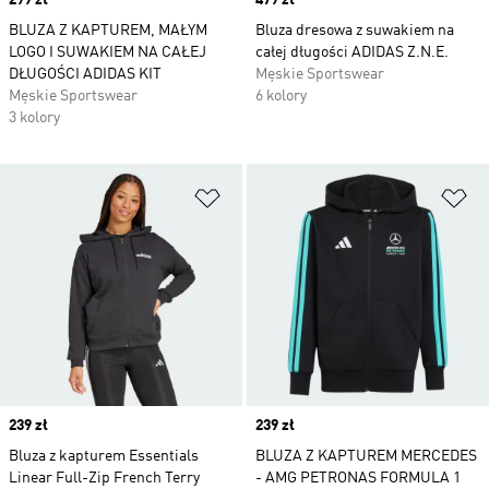
Price
299 zł
Price
479 zł
BLUZA Z KAPTUREM, MAŁYM
Bluza dresowa z suwakiem na
LOGO I SUWAKIEM NA CAŁEJ
całej długości ADIDAS Z.N.E.
DŁUGOŚCI ADIDAS KIT
Męskie Sportswear
Męskie Sportswear
6 kolory
3 kolory
Dodaj do listy życzeń
Do
Price
239 zł
Price
239 zł
Bluza z kapturem Essentials
BLUZA Z KAPTUREM MERCEDES
Linear Full-Zip French Terry
- AMG PETRONAS FORMULA 1