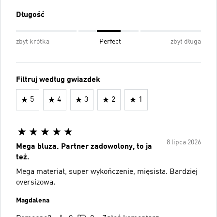
Długość
zbyt krótka
Perfect
zbyt długa
Filtruj według gwiazdek
5
4
3
2
1
8 lipca 2026
Mega bluza. Partner zadowolony, to ja
też.
Mega materiał, super wykończenie, mięsista. Bardziej
oversizowa.
Magdalena