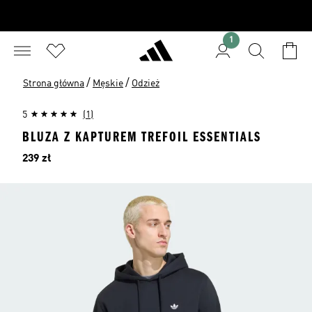
1
/
/
Strona główna
Męskie
Odzież
5
(1)
BLUZA Z KAPTUREM TREFOIL ESSENTIALS
Cena
239 zł