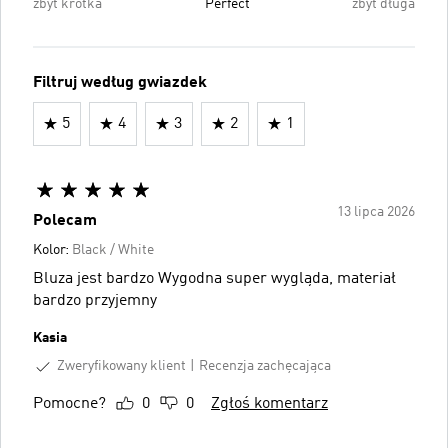
zbyt krótka
Perfect
zbyt długa
Filtruj według gwiazdek
5
4
3
2
1
13 lipca 2026
Polecam
Kolor:
Black / White
Bluza jest bardzo Wygodna super wygląda, materiał
bardzo przyjemny
Kasia
Zweryfikowany klient
Recenzja zachęcająca
Pomocne?
0
0
Zgłoś komentarz