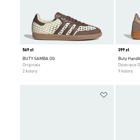
Price
569 zł
Price
399 zł
BUTY SAMBA OG
Buty Handba
Originals
Dziecięce O
2 kolory
9 kolory
Dodaj do listy