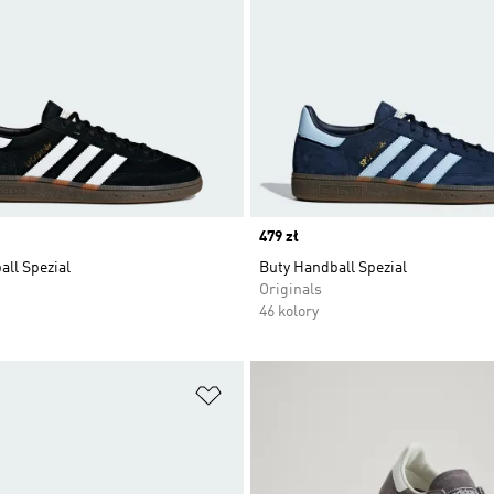
Price
479 zł
ll Spezial
Buty Handball Spezial
Originals
46 kolory
 życzeń
Dodaj do listy życzeń