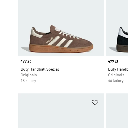
Price
479 zł
Price
479 zł
Buty Handball Spezial
Buty Handba
Originals
Originals
18 kolory
46 kolory
Dodaj do listy