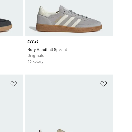
Price
479 zł
Buty Handball Spezial
Originals
46 kolory
Dodaj do listy życzeń
Dodaj do li