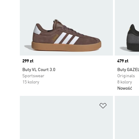
Price
299 zł
Price
479 zł
Buty VL Court 3.0
Buty GAZE
Sportswear
Originals
15 kolory
8 kolory
Nowość
Dodaj do listy