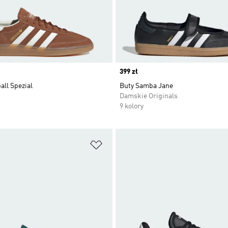
Price
399 zł
ll Spezial
Buty Samba Jane
Damskie Originals
9 kolory
 życzeń
Dodaj do listy życzeń