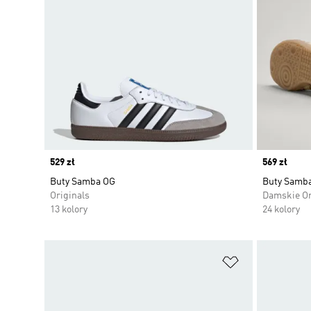
Price
529 zł
Price
569 zł
Buty Samba OG
Buty Samb
Originals
Damskie Or
13 kolory
24 kolory
Dodaj do listy