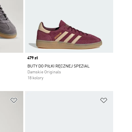
Price
479 zł
BUTY DO PIŁKI RĘCZNEJ SPEZIAL
Damskie Originals
18 kolory
Dodaj do listy życzeń
Dodaj do li