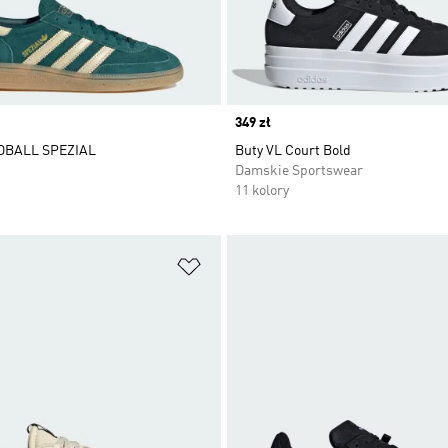
Price
349 zł
DBALL SPEZIAL
Buty VL Court Bold
Damskie Sportswear
11 kolory
 życzeń
Dodaj do listy życzeń