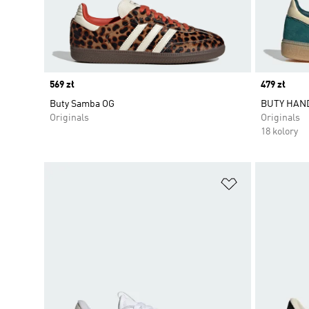
Price
569 zł
Price
479 zł
Buty Samba OG
BUTY HAN
Originals
Originals
18 kolory
Dodaj do listy