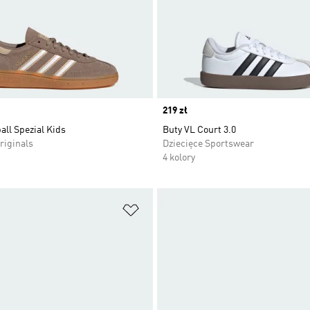
Price
219 zł
ll Spezial Kids
Buty VL Court 3.0
riginals
Dziecięce Sportswear
4 kolory
 życzeń
Dodaj do listy życzeń