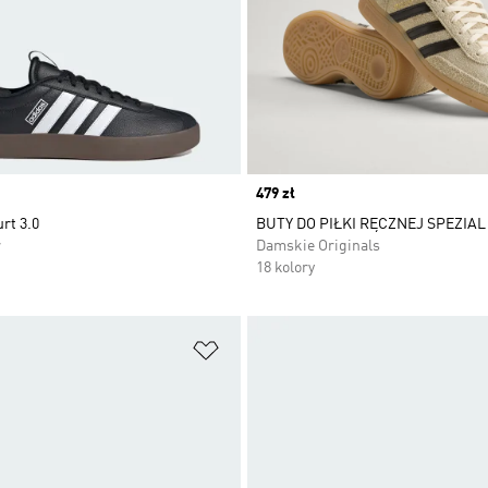
Price
479 zł
rt 3.0
BUTY DO PIŁKI RĘCZNEJ SPEZIAL
r
Damskie Originals
18 kolory
 życzeń
Dodaj do listy życzeń