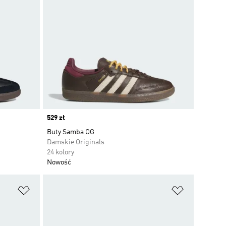
Price
529 zł
Buty Samba OG
Damskie Originals
24 kolory
Nowość
Dodaj do listy życzeń
Dodaj do li