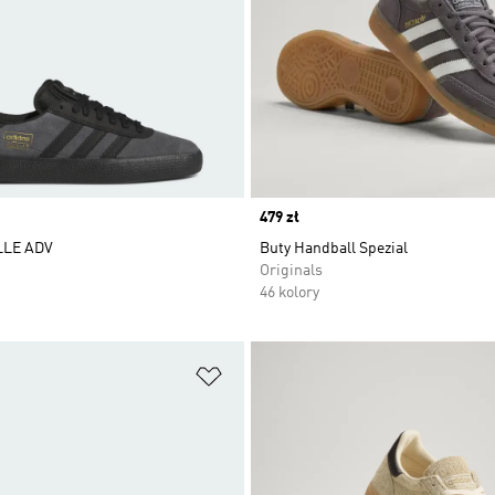
Price
479 zł
LLE ADV
Buty Handball Spezial
Originals
46 kolory
 życzeń
Dodaj do listy życzeń