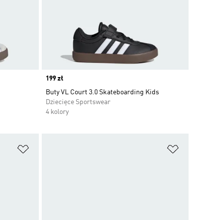
Price
199 zł
Buty VL Court 3.0 Skateboarding Kids
Dziecięce Sportswear
4 kolory
Dodaj do listy życzeń
Dodaj do li