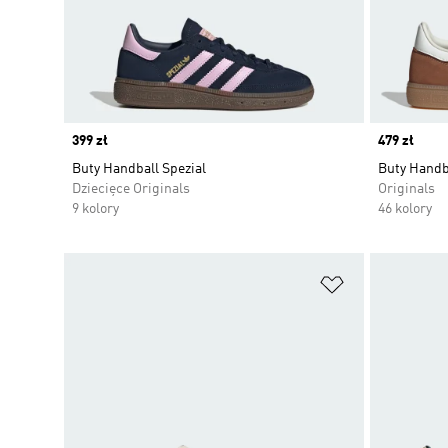
Price
399 zł
Price
479 zł
Buty Handball Spezial
Buty Handba
Dziecięce Originals
Originals
9 kolory
46 kolory
Dodaj do listy