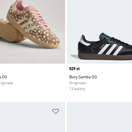
Price
529 zł
a OG
Buty Samba OG
iginals
Originals
13 kolory
 życzeń
Dodaj do listy życzeń