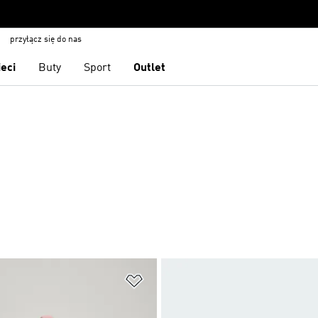
przyłącz się do nas
ieci
Buty
Sport
Outlet
 życzeń
Dodaj do listy życzeń