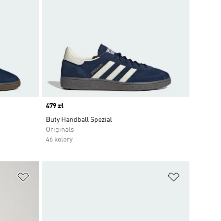
Price
479 zł
Buty Handball Spezial
Originals
46 kolory
Dodaj do listy życzeń
Dodaj do li