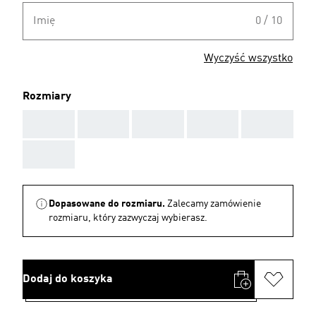
Imię
0 / 10
Wyczyść wszystko
Rozmiary
AAA
AAA
AAA
AAA
AAA
AAA
Dopasowane do rozmiaru.
Zalecamy zamówienie
rozmiaru, który zazwyczaj wybierasz.
Dodaj do koszyka