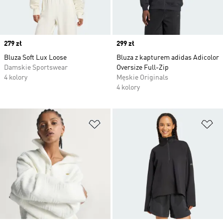
Price
279 zł
Price
299 zł
Bluza Soft Lux Loose
Bluza z kapturem adidas Adicolor
Damskie Sportswear
Oversize Full-Zip
4 kolory
Męskie Originals
4 kolory
Dodaj do listy życzeń
Do