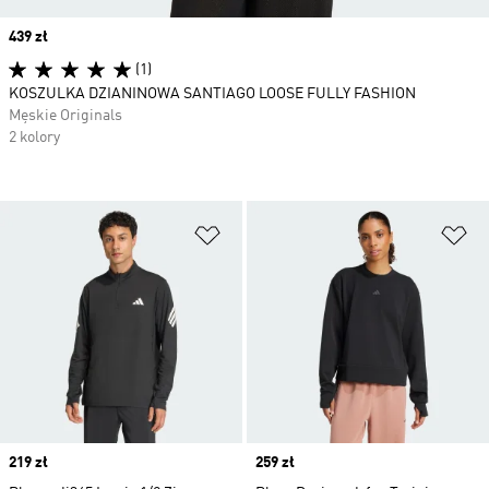
Price
439 zł
(1)
KOSZULKA DZIANINOWA SANTIAGO LOOSE FULLY FASHION
Męskie Originals
2 kolory
Dodaj do listy życzeń
Do
Price
219 zł
Price
259 zł