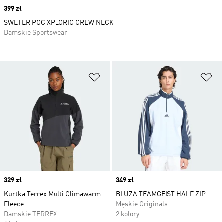
Price
399 zł
SWETER POC XPLORIC CREW NECK
Damskie Sportswear
Dodaj do listy życzeń
Do
Price
329 zł
Price
349 zł
Kurtka Terrex Multi Climawarm
BLUZA TEAMGEIST HALF ZIP
Fleece
Męskie Originals
Damskie TERREX
2 kolory