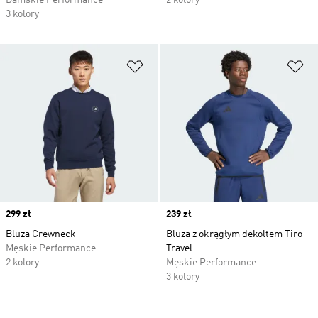
Damskie Performance
2 kolory
3 kolory
Dodaj do listy życzeń
Do
Price
299 zł
Price
239 zł
Bluza Crewneck
Bluza z okrągłym dekoltem Tiro
Męskie Performance
Travel
2 kolory
Męskie Performance
3 kolory