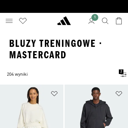
1
BLUZY TRENINGOWE ·
MASTERCARD
2
204 wyniki
Dodaj do listy życzeń
Do