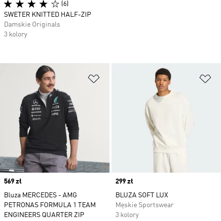
(6)
SWETER KNITTED HALF-ZIP
Damskie Originals
3 kolory
Dodaj do listy życzeń
Do
Price
569 zł
Price
299 zł
Bluza MERCEDES - AMG
BLUZA SOFT LUX
PETRONAS FORMULA 1 TEAM
Męskie Sportswear
ENGINEERS QUARTER ZIP
3 kolory