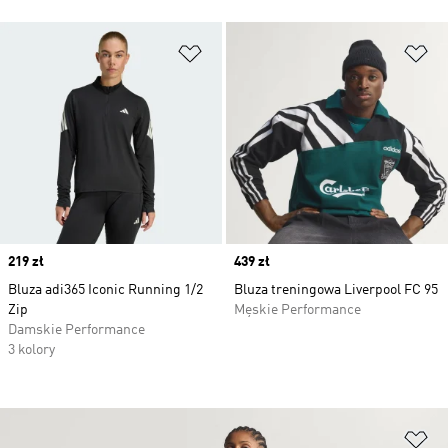
Dodaj do listy życzeń
Do
Price
219 zł
Price
439 zł
Bluza adi365 Iconic Running 1/2
Bluza treningowa Liverpool FC 95
Zip
Męskie Performance
Damskie Performance
3 kolory
Do