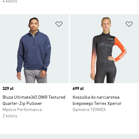
4 kolory
Dodaj do listy życzeń
Do
Price
329 zł
Price
699 zł
Bluza Ultimate365 DWR Textured
Koszulka do narciarstwa
Quarter-Zip Pullover
biegowego Terrex Xperior
Męskie Performance
Damskie TERREX
2 kolory