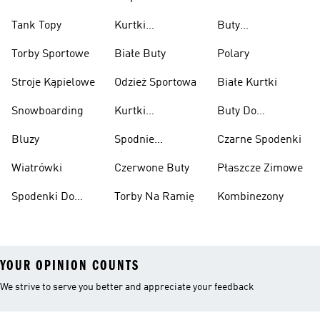
Tank Topy
Kurtki
Buty
Przeciwdeszczowe
Wspinaczkowe
Torby Sportowe
Białe Buty
Polary
Stroje Kąpielowe
Odzież Sportowa
Białe Kurtki
Snowboarding
Kurtki
Buty Do
Narciarskie
Koszykówki
Bluzy
Spodnie
Czarne Spodenki
Narciarskie
Wiatrówki
Czerwone Buty
Płaszcze Zimowe
Spodenki Do
Torby Na Ramię
Kombinezony
Kolan
YOUR OPINION COUNTS
We strive to serve you better and appreciate your feedback