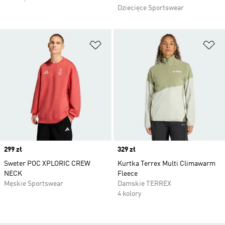
Dziecięce Sportswear
Dodaj do listy życzeń
Do
Price
299 zł
Price
329 zł
Sweter POC XPLORIC CREW
Kurtka Terrex Multi Climawarm
NECK
Fleece
Męskie Sportswear
Damskie TERREX
4 kolory