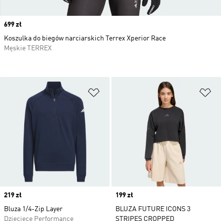
Price
699 zł
Koszulka do biegów narciarskich Terrex Xperior Race
Męskie TERREX
Dodaj do listy życzeń
Do
Price
219 zł
Price
199 zł
Bluza 1/4-Zip Layer
BLUZA FUTURE ICONS 3
Dziecięce Performance
STRIPES CROPPED