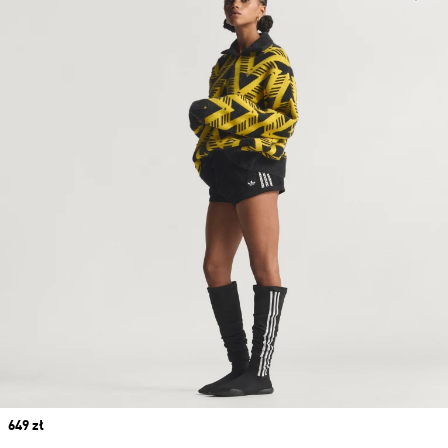
Price
649 zł