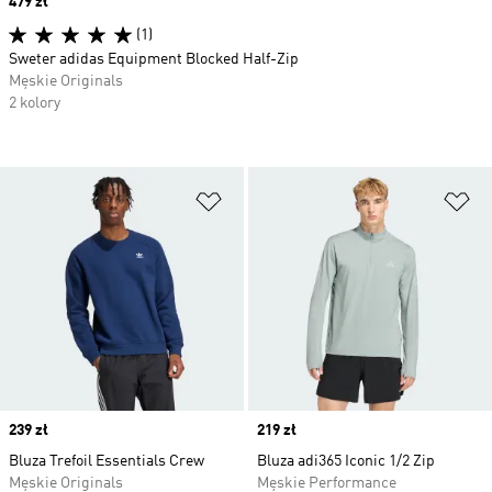
Price
479 zł
(1)
Sweter adidas Equipment Blocked Half-Zip
Męskie Originals
2 kolory
Dodaj do listy życzeń
Do
Price
239 zł
Price
219 zł
Bluza Trefoil Essentials Crew
Bluza adi365 Iconic 1/2 Zip
Męskie Originals
Męskie Performance