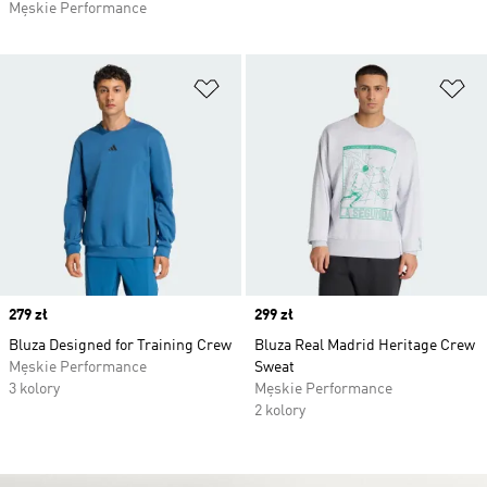
Męskie Performance
Dodaj do listy życzeń
Do
Price
279 zł
Price
299 zł
Bluza Designed for Training Crew
Bluza Real Madrid Heritage Crew
Męskie Performance
Sweat
3 kolory
Męskie Performance
2 kolory