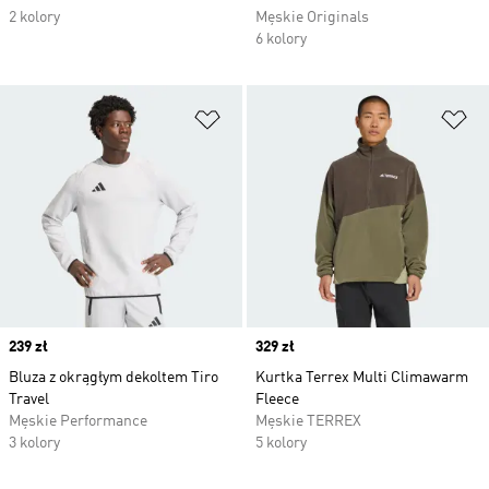
2 kolory
Męskie Originals
6 kolory
Dodaj do listy życzeń
Do
Price
239 zł
Price
329 zł
Bluza z okrągłym dekoltem Tiro
Kurtka Terrex Multi Climawarm
Travel
Fleece
Męskie Performance
Męskie TERREX
3 kolory
5 kolory