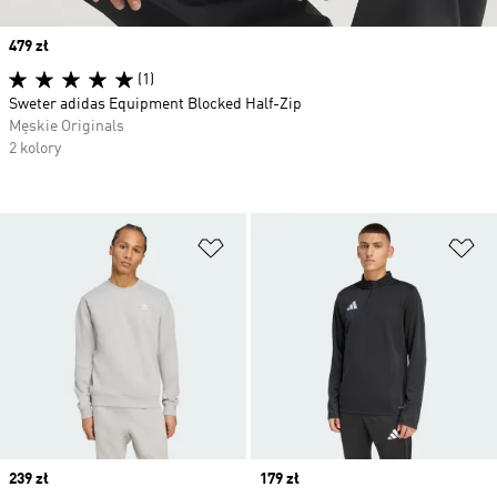
Price
479 zł
(1)
Sweter adidas Equipment Blocked Half-Zip
Męskie Originals
2 kolory
Dodaj do listy życzeń
Do
Price
239 zł
Price
179 zł