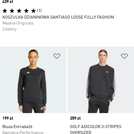
Price
439 zł
(1)
KOSZULKA DZIANINOWA SANTIAGO LOOSE FULLY FASHION
Męskie Originals
2 kolory
Dodaj do listy życzeń
Do
Price
199 zł
Price
259 zł
Bluza Entrada26
GOLF ADICOLOR 3-STRIPES
Damskie Performance
OVERSIZED