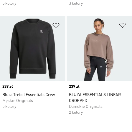
5 kolory
3 kolory
Dodaj do listy życzeń
Do
Price
239 zł
Price
239 zł
Bluza Trefoil Essentials Crew
BLUZA ESSENTIALS LINEAR
Męskie Originals
CROPPED
5 kolory
Damskie Originals
2 kolory