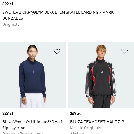
Price
329 zł
SWETER Z OKRĄGŁYM DEKOLTEM SKATEBOARDING x MARK
GONZALES
Originals
Dodaj do listy życzeń
Do
Price
329 zł
Price
349 zł
Bluza Women's Ultimate365 Half-
BLUZA TEAMGEIST HALF ZIP
Zip Layering
Męskie Originals