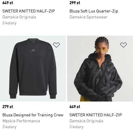
Price
649 zł
Price
299 zł
SWETER KNITTED HALF-ZIP
Bluza Soft Lux Quarter-Zip
Damskie Originals
Damskie Sportswear
3 kolory
Dodaj do listy życzeń
Do
Price
279 zł
Price
649 zł
Bluza Designed for Training Crew
SWETER KNITTED HALF-ZIP
Męskie Performance
Damskie Originals
3 kolory
3 kolory