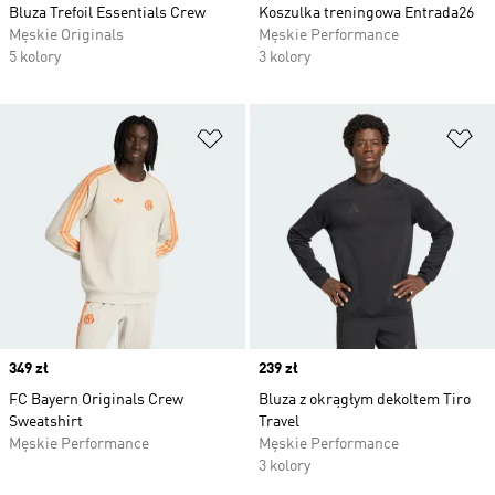
Bluza Trefoil Essentials Crew
Koszulka treningowa Entrada26
Męskie Originals
Męskie Performance
5 kolory
3 kolory
Dodaj do listy życzeń
Do
Price
349 zł
Price
239 zł
FC Bayern Originals Crew
Bluza z okrągłym dekoltem Tiro
Sweatshirt
Travel
Męskie Performance
Męskie Performance
3 kolory