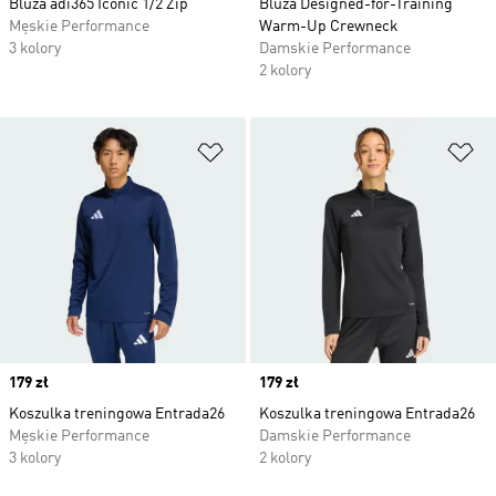
Bluza adi365 Iconic 1/2 Zip
Bluza Designed-for-Training
Męskie Performance
Warm-Up Crewneck
3 kolory
Damskie Performance
2 kolory
Dodaj do listy życzeń
Do
Price
179 zł
Price
179 zł
Koszulka treningowa Entrada26
Koszulka treningowa Entrada26
Męskie Performance
Damskie Performance
3 kolory
2 kolory