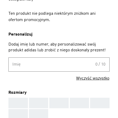
Ten produkt nie podlega niektórym zniżkom ani
ofertom promocyjnym.
Personalizuj
Dodaj imię lub numer, aby personalizować swój
produkt adidas lub zrobić z niego doskonały prezent!
Imię
0 / 10
Wyczyść wszystko
Rozmiary
AAA
AAA
AAA
AAA
AAA
AAA
AAA