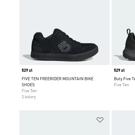
Price
529 zł
Price
529 zł
FIVE TEN FREERIDER MOUNTAIN BIKE
Buty Five T
SHOES
Five Ten
Five Ten
2 kolory
Dodaj do listy