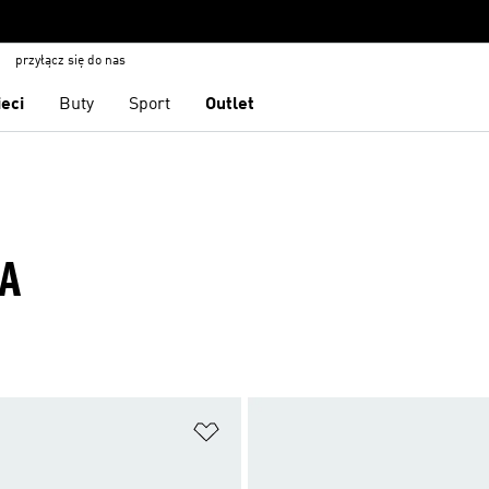
przyłącz się do nas
ieci
Buty
Sport
Outlet
A
 życzeń
Dodaj do listy życzeń