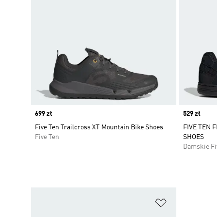
Price
699 zł
Price
529 zł
Five Ten Trailcross XT Mountain Bike Shoes
FIVE TEN 
Five Ten
SHOES
Damskie Fi
Dodaj do listy