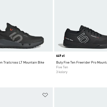
Price
649 zł
en Trailcross LT Mountain Bike
Buty Five Ten Freerider Pro Mount
Five Ten
3 kolory
 życzeń
Dodaj do listy życzeń