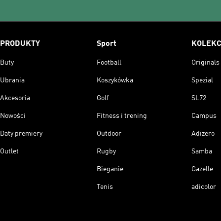
PRODUKTY
Sport
KOLEKC
Buty
Football
Originals
Ubrania
Koszykówka
Spezial
Akcesoria
Golf
SL72
Nowości
Fitness i trening
Campus
Daty premiery
Outdoor
Adizero
Outlet
Rugby
Samba
Bieganie
Gazelle
Tenis
adicolor