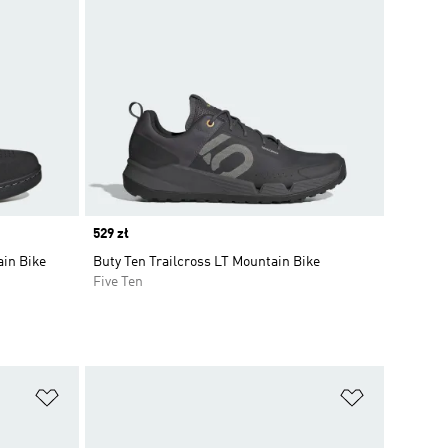
Price
529 zł
ain Bike
Buty Ten Trailcross LT Mountain Bike
Five Ten
Dodaj do listy życzeń
Dodaj do li