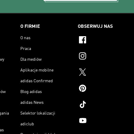
O FIRMIE
OBSERWUJ NAS
O nas
Praca
owy
Dla mediów
Aplikacje mobilne
adidas Confirmed
pów
Blog adidas
adidas News
gania
Selektor lokalizacji
adiclub
as