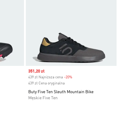
Sale price
351,20 zł
439 zł Najniższa cena
-20%
Discount
439 zł Cena oryginalna
Buty Five Ten Sleuth Mountain Bike
Męskie Five Ten