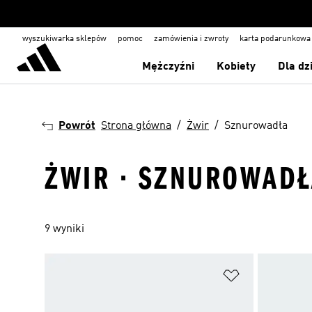
wyszukiwarka sklepów
pomoc
zamówienia i zwroty
karta podarunkowa
Mężczyźni
Kobiety
Dla dz
Powrót
Strona główna
Żwir
Sznurowadła
ŻWIR · SZNUROWADŁ
9 wyniki
Dodaj do listy