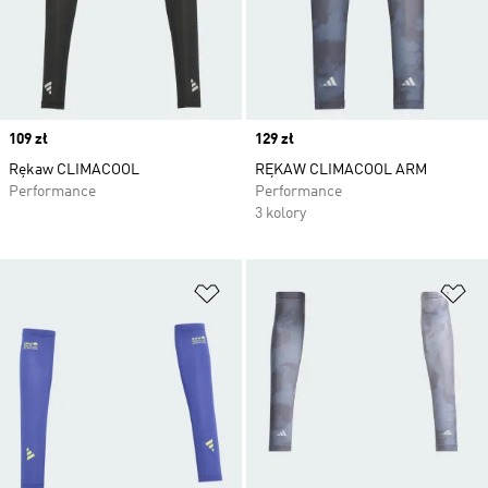
Price
109 zł
Price
129 zł
Rękaw CLIMACOOL
RĘKAW CLIMACOOL ARM
Performance
Performance
3 kolory
Dodaj do listy życzeń
Do