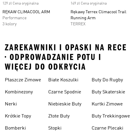
129 zł Cena oryginalna
149 zł Cena oryginalna
RĘKAW CLIMACOOL ARM
Rękawy Terrex Climacool Trail
Performance
Running Arm
3 kolory
TERREX
ZAREKAWNIKI I OPASKI NA RECE
• ODPROWADZANIE POTU I
WIĘCEJ DO ODKRYCIA
Płaszcze Zimowe
Białe Koszulki
Buty Do Rugby
Kombinezony
Czarne Spodnie
Buty Skaterskie
Nerki
Niebieskie Buty
Kurtki Zimowe
Krótkie Topy
Złote Buty
Buty Trekkingowe
Bomberki
Stopki
Czarne Plecaki