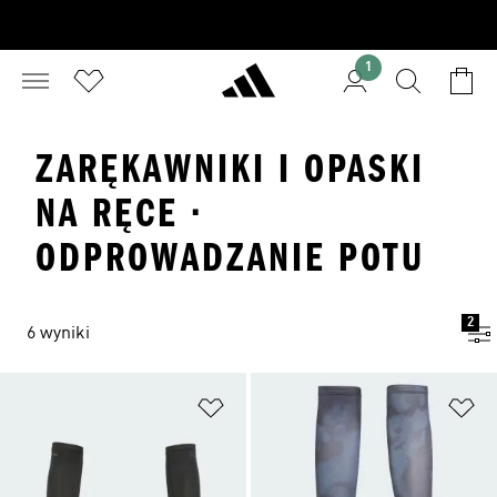
1
ZARĘKAWNIKI I OPASKI
NA RĘCE ·
ODPROWADZANIE POTU
2
6 wyniki
Dodaj do listy życzeń
Do