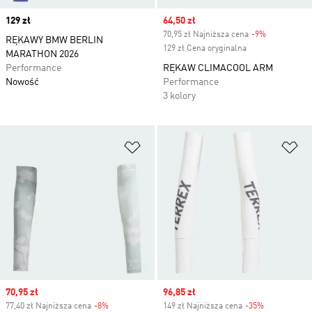
Price
129 zł
Sale price
64,50 zł
70,95 zł Najniższa cena
-9%
Discount
RĘKAWY BMW BERLIN
129 zł Cena oryginalna
MARATHON 2026
Performance
RĘKAW CLIMACOOL ARM
Nowość
Performance
3 kolory
Dodaj do listy życzeń
Do
Sale price
70,95 zł
Sale price
96,85 zł
77,40 zł Najniższa cena
-8%
Discount
149 zł Najniższa cena
-35%
Discount