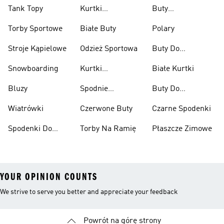
Tank Topy
Kurtki
Buty
Przeciwdeszczowe
Wspinaczkowe
Torby Sportowe
Białe Buty
Polary
Stroje Kąpielowe
Odzież Sportowa
Buty Do
Podnoszenia
Snowboarding
Kurtki
Białe Kurtki
Ciężarów
Narciarskie
Bluzy
Spodnie
Buty Do
Narciarskie
Koszykówki
Wiatrówki
Czerwone Buty
Czarne Spodenki
Spodenki Do
Torby Na Ramię
Płaszcze Zimowe
Kolan
YOUR OPINION COUNTS
We strive to serve you better and appreciate your feedback
Powrót na górę strony