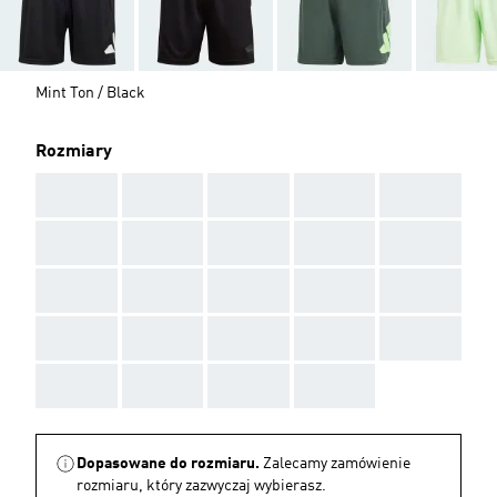
Mint Ton / Black
Rozmiary
AAA
AAA
AAA
AAA
AAA
AAA
AAA
AAA
AAA
AAA
AAA
AAA
AAA
AAA
AAA
AAA
AAA
AAA
AAA
AAA
AAA
AAA
AAA
AAA
Dopasowane do rozmiaru.
Zalecamy zamówienie
rozmiaru, który zazwyczaj wybierasz.