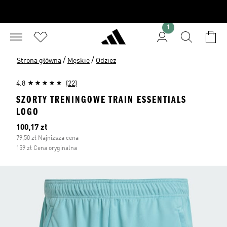
1
/
/
Strona główna
Męskie
Odzież
4.8
(22)
SZORTY TRENINGOWE TRAIN ESSENTIALS
LOGO
Bieżąca cena
100,17 zł
79,50 zł Najniższa cena
159 zł Cena oryginalna