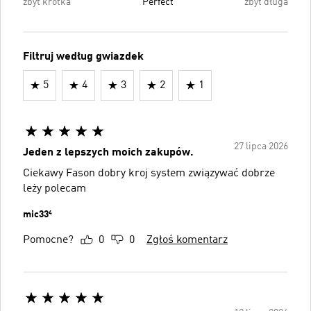
zbyt krótka
Perfect
zbyt długa
Filtruj według gwiazdek
5
4
3
2
1
27 lipca 2026
Jeden z lepszych moich zakupów.
Ciekawy Fason dobry kroj system związywać dobrze
leży polecam
mic33⁴
Pomocne?
0
0
Zgłoś komentarz