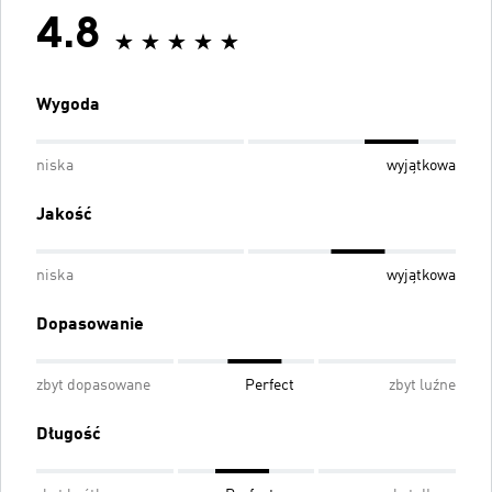
4.8
Wygoda
niska
wyjątkowa
Jakość
niska
wyjątkowa
Dopasowanie
zbyt dopasowane
Perfect
zbyt luźne
Długość