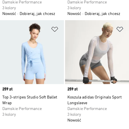
Damskie Performance
Damskie Performance
3 kolory
3 kolory
Nowość
Dobieraj, jak chcesz
Nowość
Dobieraj, jak chcesz
Dodaj do listy życzeń
Do
Price
259 zł
Price
259 zł
Top 3-stripes Studio Soft Ballet
Koszula adidas Originals Sport
Wrap
Longsleeve
Damskie Performance
Damskie Performance
3 kolory
3 kolory
Nowość