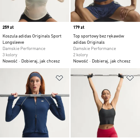
Price
259 zł
Price
179 zł
Koszula adidas Originals Sport
Top sportowy bez rękawów
Longsleeve
adidas Originals
Damskie Performance
Damskie Performance
3 kolory
2 kolory
Nowość
Dobieraj, jak chcesz
Nowość
Dobieraj, jak chcesz
Dodaj do listy życzeń
Do