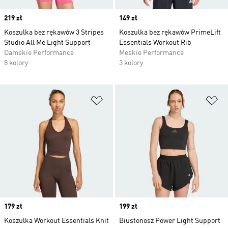
Price
219 zł
Price
149 zł
Koszulka bez rękawów 3 Stripes
Koszulka bez rękawów PrimeLift
Studio All Me Light Support
Essentials Workout Rib
Damskie Performance
Męskie Performance
8 kolory
3 kolory
Dodaj do listy życzeń
Do
Price
179 zł
Price
199 zł
Koszulka Workout Essentials Knit
Biustonosz Power Light Support