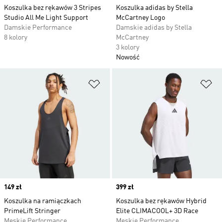
Koszulka bez rękawów 3 Stripes
Koszulka adidas by Stella
Studio All Me Light Support
McCartney Logo
Damskie Performance
Damskie adidas by Stella
8 kolory
McCartney
3 kolory
Nowość
Dodaj do listy życzeń
Do
Price
149 zł
Price
399 zł
Koszulka na ramiączkach
Koszulka bez rękawów Hybrid
PrimeLift Stringer
Elite CLIMACOOL+ 3D Race
Męskie Performance
Męskie Performance