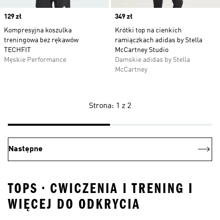
Price
129 zł
Price
349 zł
Kompresyjna koszulka
Krótki top na cienkich
treningowa bez rękawów
ramiączkach adidas by Stella
TECHFIT
McCartney Studio
Męskie Performance
Damskie adidas by Stella
McCartney
Strona: 1 z 2
Następne
TOPS • CWICZENIA I TRENING I
WIĘCEJ DO ODKRYCIA