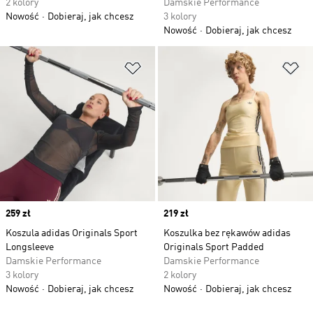
2 kolory
Damskie Performance
Nowość
Dobieraj, jak chcesz
3 kolory
Nowość
Dobieraj, jak chcesz
Dodaj do listy życzeń
Do
Price
259 zł
Price
219 zł
Koszula adidas Originals Sport
Koszulka bez rękawów adidas
Longsleeve
Originals Sport Padded
Damskie Performance
Damskie Performance
3 kolory
2 kolory
Nowość
Dobieraj, jak chcesz
Nowość
Dobieraj, jak chcesz