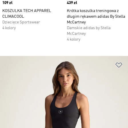
Price
109 zł
Price
439 zł
KOSZULKA TECH APPAREL
Krótka koszulka treningowa z
CLIMACOOL
długim rękawem adidas By Stella
Dziecięce Sportswear
McCartney
4 kolory
Damskie adidas by Stella
McCartney
4 kolory
Do