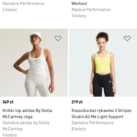
Damskie Performance
Workout
2 kolory
Męskie Performance
3 kolory
Dodaj do listy życzeń
Do
Price
349 zł
Price
219 zł
Krótki top adidas By Stella
Koszulka bez rękawów 3 Stripes
McCartney Joga
Studio All Me Light Support
Damskie adidas by Stella
Damskie Performance
McCartney
8 kolory
4 kolory