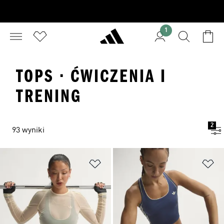
1
TOPS · ĆWICZENIA I
TRENING
2
93 wyniki
Dodaj do listy życzeń
Do