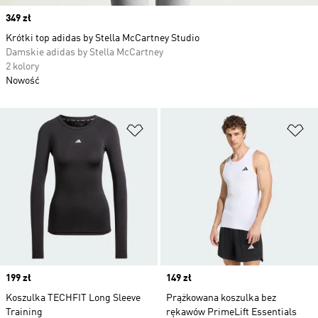
Price
349 zł
Krótki top adidas by Stella McCartney Studio
Damskie adidas by Stella McCartney
2 kolory
Nowość
Dodaj do listy życzeń
Do
Price
199 zł
Price
149 zł
Koszulka TECHFIT Long Sleeve
Prążkowana koszulka bez
Training
rękawów PrimeLift Essentials