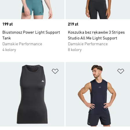
Price
199 zł
Price
219 zł
Biustonosz Power Light Support
Koszulka bez rękawów 3 Stripes
Tank
Studio All Me Light Support
Damskie Performance
Damskie Performance
4 kolory
8 kolory
Dodaj do listy życzeń
Do