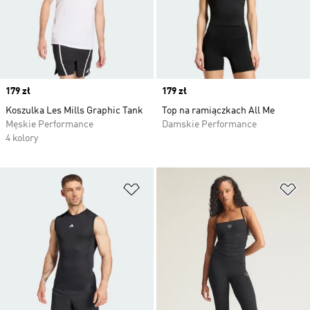
Price
179 zł
Price
179 zł
Koszulka Les Mills Graphic Tank
Top na ramiączkach All Me
Męskie Performance
Damskie Performance
4 kolory
Dodaj do listy życzeń
Do