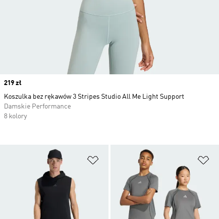
Price
219 zł
Koszulka bez rękawów 3 Stripes Studio All Me Light Support
Damskie Performance
8 kolory
Dodaj do listy życzeń
Do