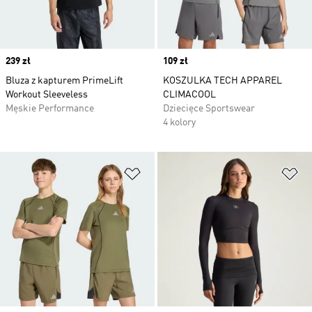
Price
239 zł
Price
109 zł
Bluza z kapturem PrimeLift
KOSZULKA TECH APPAREL
Workout Sleeveless
CLIMACOOL
Męskie Performance
Dziecięce Sportswear
4 kolory
Dodaj do listy życzeń
Do