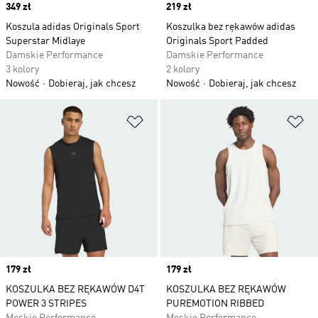
Price
349 zł
Price
219 zł
Koszula adidas Originals Sport
Koszulka bez rękawów adidas
Superstar Midlaye
Originals Sport Padded
Damskie Performance
Damskie Performance
3 kolory
2 kolory
Nowość
Dobieraj, jak chcesz
Nowość
Dobieraj, jak chcesz
Dodaj do listy życzeń
Do
Price
179 zł
Price
179 zł
KOSZULKA BEZ RĘKAWÓW D4T
KOSZULKA BEZ RĘKAWÓW
POWER 3 STRIPES
PUREMOTION RIBBED