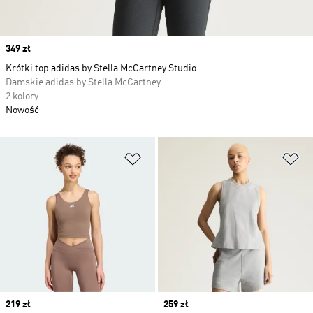
Price
349 zł
Krótki top adidas by Stella McCartney Studio
Damskie adidas by Stella McCartney
2 kolory
Nowość
Dodaj do listy życzeń
Do
Price
219 zł
Price
259 zł