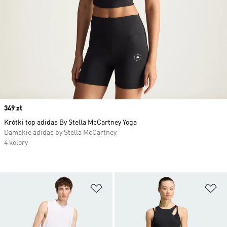
Price
349 zł
Krótki top adidas By Stella McCartney Yoga
Damskie adidas by Stella McCartney
4 kolory
Dodaj do listy życzeń
Do