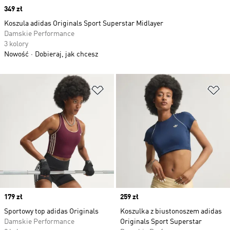
Price
349 zł
Koszula adidas Originals Sport Superstar Midlayer
Damskie Performance
3 kolory
Nowość
Dobieraj, jak chcesz
Dodaj do listy życzeń
Do
Price
179 zł
Price
259 zł
Sportowy top adidas Originals
Koszulka z biustonoszem adidas
Damskie Performance
Originals Sport Superstar