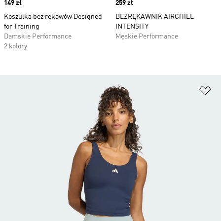
Price
149 zł
Price
259 zł
Koszulka bez rękawów Designed
BEZRĘKAWNIK AIRCHILL
for Training
INTENSITY
Damskie Performance
Męskie Performance
2 kolory
Do