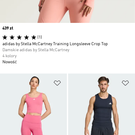
Price
439 zł
(1)
adidas by Stella McCartney Training Longsleeve Crop Top
Damskie adidas by Stella McCartney
4 kolory
Nowość
Dodaj do listy życzeń
Do