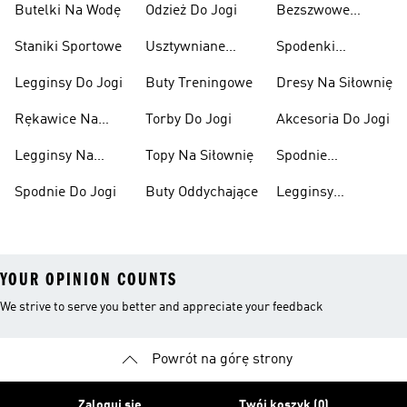
Butelki Na Wodę
Odzież Do Jogi
Bezszwowe
Biustonosze
Staniki Sportowe
Usztywniane
Spodenki
Sportowe
Biustonosze
Kompresyjne
Legginsy Do Jogi
Buty Treningowe
Dresy Na Siłownię
Sportowe
Rękawice Na
Torby Do Jogi
Akcesoria Do Jogi
Siłownię
Legginsy Na
Topy Na Siłownię
Spodnie
Siłownię
Treningowe
Spodnie Do Jogi
Buty Oddychające
Legginsy
Bawełniane
YOUR OPINION COUNTS
We strive to serve you better and appreciate your feedback
Powrót na górę strony
Zaloguj się
Twój koszyk (0)