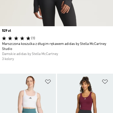
Price
529 zł
(1)
Marszczona koszulka z długim rękawem adidas by Stella McCartney
Studio
Damskie adidas by Stella McCartney
3 kolory
Dodaj do listy życzeń
Do