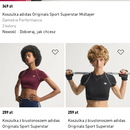
Price
349 zł
Koszulka adidas Originals Sport Superstar Midlayer
Damskie Performance
3 kolory
Nowość
Dobieraj, jak chcesz
Dodaj do listy życzeń
Do
Price
259 zł
Price
259 zł
Koszulka z biustonoszem adidas
Koszulka z biustonoszem adidas
Originals Sport Superstar
Originals Sport Superstar