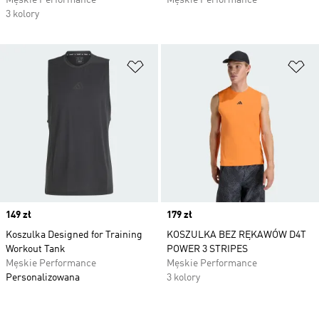
Męskie Performance
Męskie Performance
3 kolory
Dodaj do listy życzeń
Do
Price
149 zł
Price
179 zł
Koszulka Designed for Training
KOSZULKA BEZ RĘKAWÓW D4T
Workout Tank
POWER 3 STRIPES
Męskie Performance
Męskie Performance
Personalizowana
3 kolory