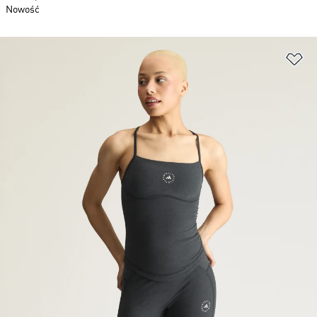
Nowość
Do