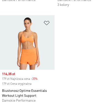
Damskie Performance
Damskie Performance
3 kolory
Dodaj do listy życzeń
Sale price
116,35 zł
179 zł Najniższa cena
-35%
Discount
179 zł Cena oryginalna
Biustonosz Optime Essentials
Workout Light Support
Damskie Performance