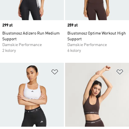
Price
299 zł
Price
259 zł
Biustonosz Adizero Run Medium
Biustonosz Optime Workout High
Support
Support
Damskie Performance
Damskie Performance
2 kolory
6 kolory
Dodaj do listy życzeń
Do