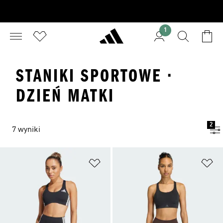
1
STANIKI SPORTOWE ·
DZIEŃ MATKI
2
7 wyniki
Dodaj do listy życzeń
Do