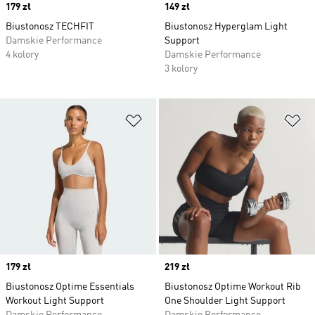
Price
179 zł
Price
149 zł
Biustonosz TECHFIT
Biustonosz Hyperglam Light
Damskie Performance
Support
4 kolory
Damskie Performance
3 kolory
Dodaj do listy życzeń
Do
Price
179 zł
Price
219 zł
Biustonosz Optime Essentials
Biustonosz Optime Workout Rib
Workout Light Support
One Shoulder Light Support