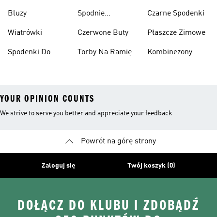
Narciarskie
Koszykówki
Bluzy
Spodnie
Czarne Spodenki
Narciarskie
Wiatrówki
Czerwone Buty
Płaszcze Zimowe
Spodenki Do
Torby Na Ramię
Kombinezony
Kolan
YOUR OPINION COUNTS
We strive to serve you better and appreciate your feedback
Powrót na górę strony
Zaloguj się
Twój koszyk (0)
DOŁĄCZ DO KLUBU I ZDOBĄDŹ