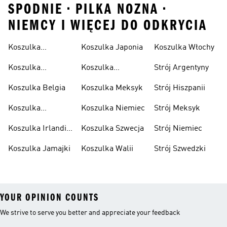
SPODNIE • PILKA NOZNA •
NIEMCY I WIĘCEJ DO ODKRYCIA
Koszulka
Koszulka Japonia
Koszulka Włochy
Algierska
Koszulka
Koszulka
Strój Argentyny
Argentyna
Kolumbia
Koszulka Belgia
Koszulka Meksyk
Strój Hiszpanii
Koszulka
Koszulka Niemiec
Strój Meksyk
Hiszpania
Koszulka Irlandii
Koszulka Szwecja
Strój Niemiec
Północnej
Koszulka Jamajki
Koszulka Walii
Strój Szwedzki
YOUR OPINION COUNTS
We strive to serve you better and appreciate your feedback