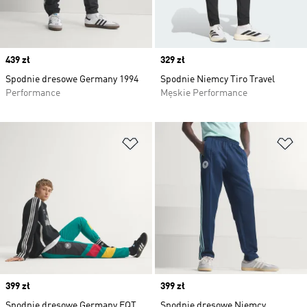
Price
439 zł
Price
329 zł
Spodnie dresowe Germany 1994
Spodnie Niemcy Tiro Travel
Performance
Męskie Performance
Dodaj do listy życzeń
Do
Price
399 zł
Price
399 zł
Spodnie dresowe Germany EQT
Spodnie dresowe Niemcy