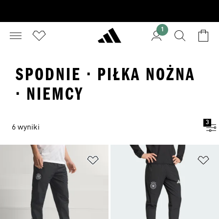
1
SPODNIE · PIŁKA NOŻNA
· NIEMCY
3
6 wyniki
Dodaj do listy życzeń
Do