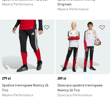
Męskie Performance
Originals
Męskie Performance
Dodaj do listy życzeń
Do
Price
279 zł
Price
259 zł
Spodnie treningowe Niemcy 26
Dziecięce spodnie treningowe
Tiro
Niemcy 26 Tiro
Męskie Performance
Dziecięce Performance