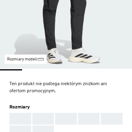
Rozmiary modeli
Ten produkt nie podlega niektórym zniżkom ani
ofertom promocyjnym.
Rozmiary
AAA
AAA
AAA
AAA
AAA
AAA
AAA