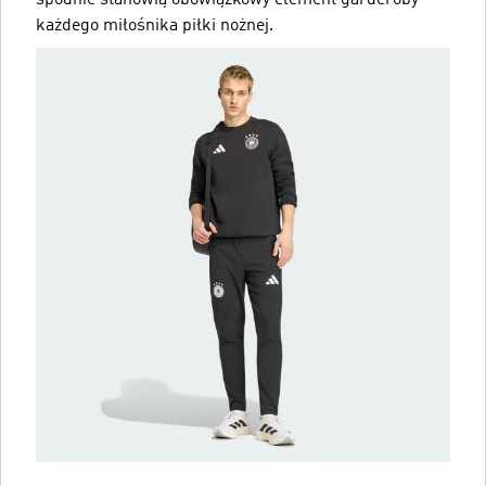
spodnie stanowią obowiązkowy element garderoby
każdego miłośnika piłki nożnej.