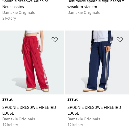
Spodnie dresowe Adicolor
Denimowe spodnie typu barrel z
Neuclassics
wysokim stanem
Damskie Originals
Damskie Originals
2 kolory
Dodaj do listy życzeń
Do
Price
299 zł
Price
299 zł
SPODNIE DRESOWE FIREBIRD
SPODNIE DRESOWE FIREBIRD
LOOSE
LOOSE
Damskie Originals
Damskie Originals
19 kolory
19 kolory