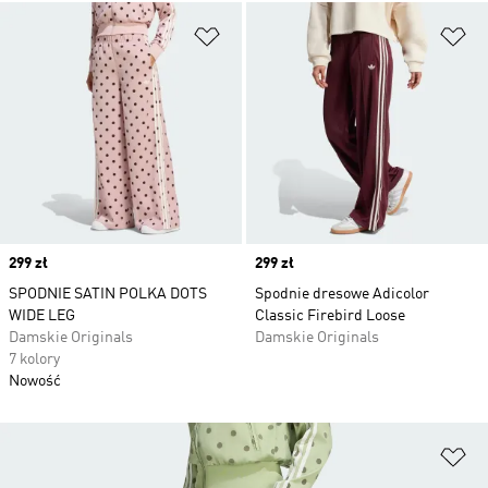
Dodaj do listy życzeń
Do
Price
299 zł
Price
299 zł
SPODNIE SATIN POLKA DOTS
Spodnie dresowe Adicolor
WIDE LEG
Classic Firebird Loose
Damskie Originals
Damskie Originals
7 kolory
Nowość
Do