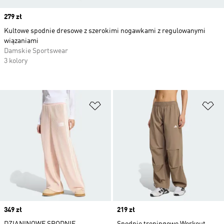
Price
279 zł
Kultowe spodnie dresowe z szerokimi nogawkami z regulowanymi
wiązaniami
Damskie Sportswear
3 kolory
Dodaj do listy życzeń
Do
Price
349 zł
Price
219 zł