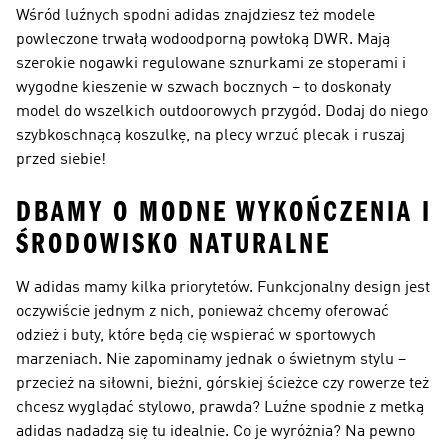
Wśród luźnych spodni adidas znajdziesz też modele
powleczone trwałą wodoodporną powłoką DWR. Mają
szerokie nogawki regulowane sznurkami ze stoperami i
wygodne kieszenie w szwach bocznych – to doskonały
model do wszelkich outdoorowych przygód. Dodaj do niego
szybkoschnącą koszulkę, na plecy wrzuć plecak i ruszaj
przed siebie!
DBAMY O MODNE WYKOŃCZENIA I
ŚRODOWISKO NATURALNE
W adidas mamy kilka priorytetów. Funkcjonalny design jest
oczywiście jednym z nich, ponieważ chcemy oferować
odzież i buty, które będą cię wspierać w sportowych
marzeniach. Nie zapominamy jednak o świetnym stylu –
przecież na siłowni, bieżni, górskiej ścieżce czy rowerze też
chcesz wyglądać stylowo, prawda? Luźne spodnie z metką
adidas nadadzą się tu idealnie. Co je wyróżnia? Na pewno