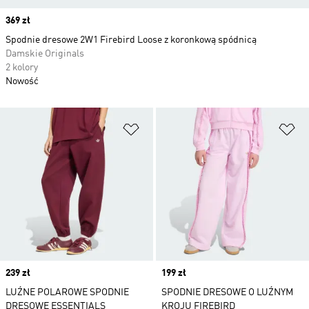
Price
369 zł
Spodnie dresowe 2W1 Firebird Loose z koronkową spódnicą
Damskie Originals
2 kolory
Nowość
Dodaj do listy życzeń
Do
Price
239 zł
Price
199 zł
LUŹNE POLAROWE SPODNIE
SPODNIE DRESOWE O LUŹNYM
DRESOWE ESSENTIALS
KROJU FIREBIRD