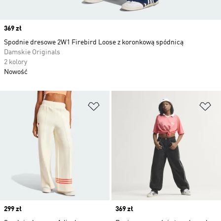
Price
369 zł
Spodnie dresowe 2W1 Firebird Loose z koronkową spódnicą
Damskie Originals
2 kolory
Nowość
Dodaj do listy życzeń
Do
Price
299 zł
Price
369 zł