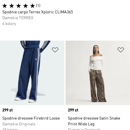
(1)
Spodnie cargo Terrex Xploric CLIMA365
Damskie TERREX
4 kolory
Dodaj do listy życzeń
Do
Price
299 zł
Price
299 zł
Spodnie dresowe Firebird Loose
Spodnie dresowe Satin Snake
Damskie Originals
Print Wide Leg