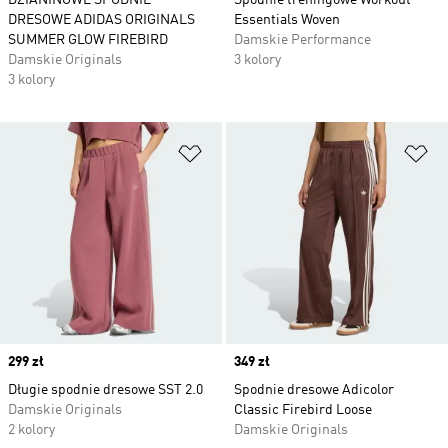
DZIANINOWE SPODNIE
Spodnie treningowe Workout
DRESOWE ADIDAS ORIGINALS
Essentials Woven
SUMMER GLOW FIREBIRD
Damskie Performance
Damskie Originals
3 kolory
3 kolory
Dodaj do listy życzeń
Do
Price
299 zł
Price
349 zł
Długie spodnie dresowe SST 2.0
Spodnie dresowe Adicolor
Damskie Originals
Classic Firebird Loose
2 kolory
Damskie Originals