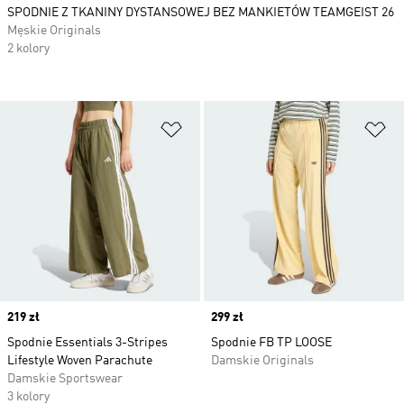
SPODNIE Z TKANINY DYSTANSOWEJ BEZ MANKIETÓW TEAMGEIST 26
Męskie Originals
2 kolory
Dodaj do listy życzeń
Do
Price
219 zł
Price
299 zł
Spodnie Essentials 3-Stripes
Spodnie FB TP LOOSE
Lifestyle Woven Parachute
Damskie Originals
Damskie Sportswear
3 kolory