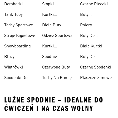
Bomberki
Stopki
Czarne Plecaki
Tank Topy
Kurtki
Buty
Przeciwdeszczowe
Wspinaczkowe
Torby Sportowe
Białe Buty
Polary
Stroje Kąpielowe
Odzież Sportowa
Buty Do
Podnoszenia
Snowboarding
Kurtki
Białe Kurtki
Ciężarów
Narciarskie
Bluzy
Spodnie
Buty Do
Narciarskie
Koszykówki
Wiatrówki
Czerwone Buty
Czarne Spodenki
Spodenki Do
Torby Na Ramię
Płaszcze Zimowe
Kolan
LUŹNE SPODNIE – IDEALNE DO
ĆWICZEŃ I NA CZAS WOLNY