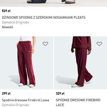
Price
529 zł
DŻINSOWE SPODNIE Z SZEROKIMI NOGAWKAMI PLEATS
Damskie Originals
Nowość
Dodaj do listy życzeń
Do
Price
299 zł
Price
329 zł
Spodnie dresowe Firebird Loose
SPODNIE DRESOWE FIREBIRD
Damskie Originals
LACE