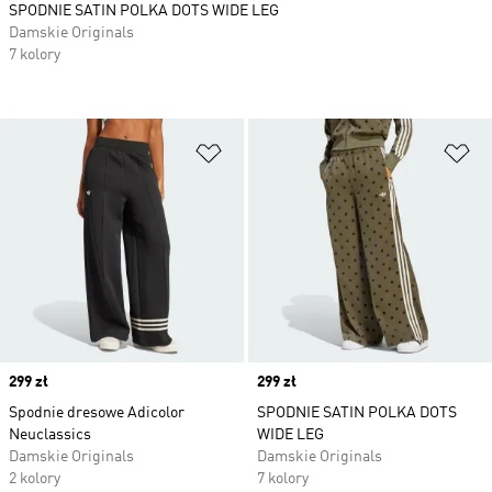
SPODNIE SATIN POLKA DOTS WIDE LEG
Damskie Originals
7 kolory
Dodaj do listy życzeń
Do
Price
299 zł
Price
299 zł
Spodnie dresowe Adicolor
SPODNIE SATIN POLKA DOTS
Neuclassics
WIDE LEG
Damskie Originals
Damskie Originals
2 kolory
7 kolory