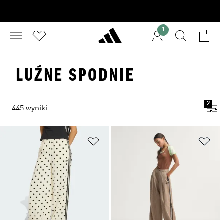
1
LUŹNE SPODNIE
2
445 wyniki
Dodaj do listy życzeń
Do