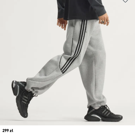
Price
299 zł