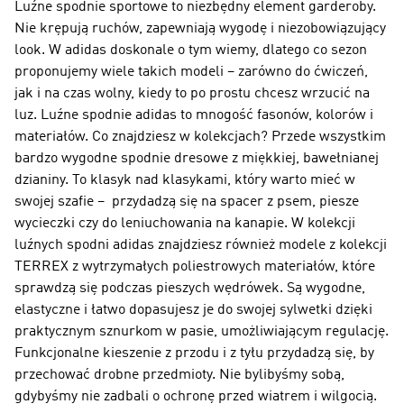
Luźne spodnie sportowe to niezbędny element garderoby.
Nie krępują ruchów, zapewniają wygodę i niezobowiązujący
look. W adidas doskonale o tym wiemy, dlatego co sezon
proponujemy wiele takich modeli – zarówno do ćwiczeń,
jak i na czas wolny, kiedy to po prostu chcesz wrzucić na
luz. Luźne spodnie adidas to mnogość fasonów, kolorów i
materiałów. Co znajdziesz w kolekcjach? Przede wszystkim
bardzo wygodne spodnie dresowe z miękkiej, bawełnianej
dzianiny. To klasyk nad klasykami, który warto mieć w
swojej szafie – przydadzą się na spacer z psem, piesze
wycieczki czy do leniuchowania na kanapie. W kolekcji
luźnych spodni adidas znajdziesz również modele z kolekcji
TERREX z wytrzymałych poliestrowych materiałów, które
sprawdzą się podczas pieszych wędrówek. Są wygodne,
elastyczne i łatwo dopasujesz je do swojej sylwetki dzięki
praktycznym sznurkom w pasie, umożliwiającym regulację.
Funkcjonalne kieszenie z przodu i z tyłu przydadzą się, by
przechować drobne przedmioty. Nie bylibyśmy sobą,
gdybyśmy nie zadbali o ochronę przed wiatrem i wilgocią.