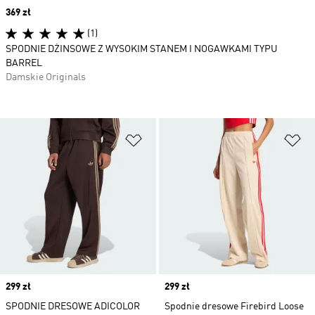
Price
369 zł
(1)
SPODNIE DŻINSOWE Z WYSOKIM STANEM I NOGAWKAMI TYPU
BARREL
Damskie Originals
Dodaj do listy życzeń
Do
Price
299 zł
Price
299 zł
SPODNIE DRESOWE ADICOLOR
Spodnie dresowe Firebird Loose