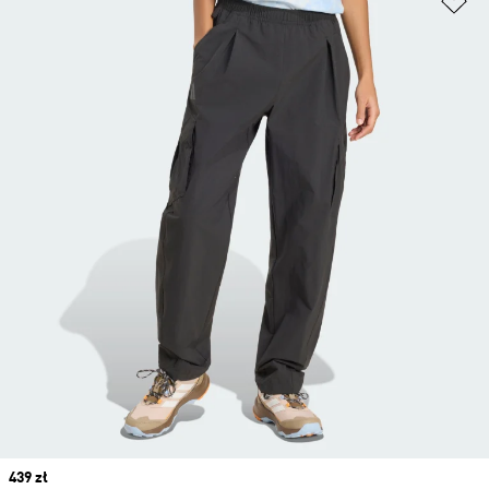
Price
439 zł