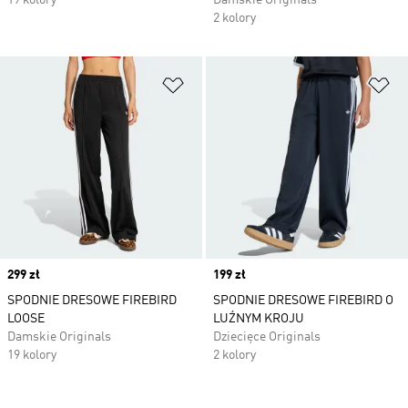
19 kolory
Damskie Originals
2 kolory
Dodaj do listy życzeń
Do
Price
299 zł
Price
199 zł
SPODNIE DRESOWE FIREBIRD
SPODNIE DRESOWE FIREBIRD O
LOOSE
LUŹNYM KROJU
Damskie Originals
Dziecięce Originals
19 kolory
2 kolory