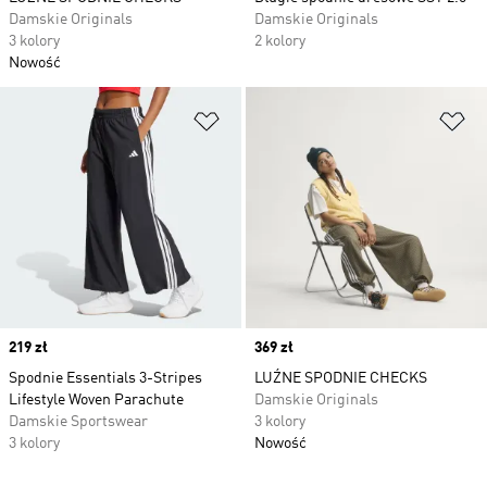
Damskie Originals
Damskie Originals
3 kolory
2 kolory
Nowość
Dodaj do listy życzeń
Do
Price
219 zł
Price
369 zł
Spodnie Essentials 3-Stripes
LUŹNE SPODNIE CHECKS
Lifestyle Woven Parachute
Damskie Originals
Damskie Sportswear
3 kolory
3 kolory
Nowość