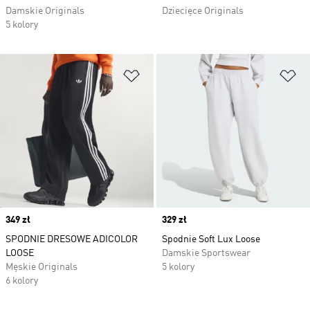
Damskie Originals
Dziecięce Originals
5 kolory
Dodaj do listy życzeń
Do
Price
349 zł
Price
329 zł
SPODNIE DRESOWE ADICOLOR
Spodnie Soft Lux Loose
LOOSE
Damskie Sportswear
Męskie Originals
5 kolory
6 kolory