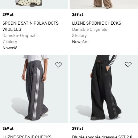
Price
299 zł
Price
369 zł
SPODNIE SATIN POLKA DOTS
LUŹNE SPODNIE CHECKS
WIDE LEG
Damskie Originals
Damskie Originals
3 kolory
7 kolory
Nowość
Nowość
Dodaj do listy życzeń
Do
Price
369 zł
Price
299 zł
LUŹNE SPODNIE CHECKS
Długie spodnie dresowe SST 2.0