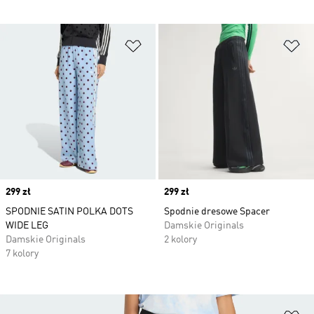
Dodaj do listy życzeń
Do
Price
299 zł
Price
299 zł
SPODNIE SATIN POLKA DOTS
Spodnie dresowe Spacer
WIDE LEG
Damskie Originals
Damskie Originals
2 kolory
7 kolory
Do