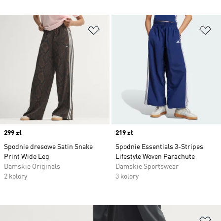
Dodaj do listy życzeń
Do
Price
299 zł
Price
219 zł
Spodnie dresowe Satin Snake
Spodnie Essentials 3-Stripes
Print Wide Leg
Lifestyle Woven Parachute
Damskie Originals
Damskie Sportswear
2 kolory
3 kolory
Do