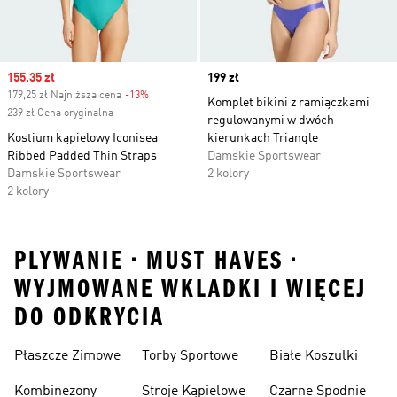
Sale price
155,35 zł
Price
199 zł
179,25 zł Najniższa cena
-13%
Discount
Komplet bikini z ramiączkami
239 zł Cena oryginalna
regulowanymi w dwóch
Kostium kąpielowy Iconisea
kierunkach Triangle
Ribbed Padded Thin Straps
Damskie Sportswear
Damskie Sportswear
2 kolory
2 kolory
PLYWANIE • MUST HAVES •
WYJMOWANE WKLADKI I WIĘCEJ
DO ODKRYCIA
Płaszcze Zimowe
Torby Sportowe
Białe Koszulki
Kombinezony
Stroje Kąpielowe
Czarne Spodnie