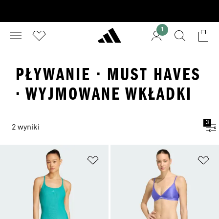
1
PŁYWANIE · MUST HAVES
· WYJMOWANE WKŁADKI
3
2 wyniki
Dodaj do listy życzeń
Do