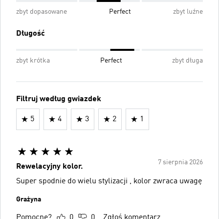
zbyt dopasowane
Perfect
zbyt luźne
Długość
zbyt krótka
Perfect
zbyt długa
Filtruj według gwiazdek
5
4
3
2
1
7 sierpnia 2026
Rewelacyjny kolor.
Super spodnie do wielu stylizacji , kolor zwraca uwagę
Grażyna
Pomocne?
0
0
Zgłoś komentarz