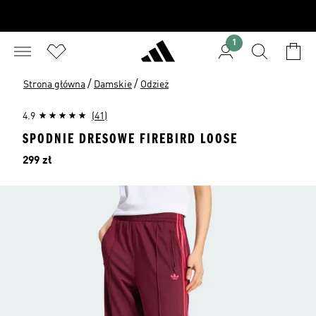
1
/
/
Strona główna
Damskie
Odzież
4.9
(41)
SPODNIE DRESOWE FIREBIRD LOOSE
Cena
299 zł