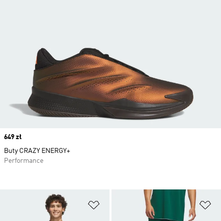
Price
649 zł
Buty CRAZY ENERGY+
Performance
Dodaj do listy życzeń
Do