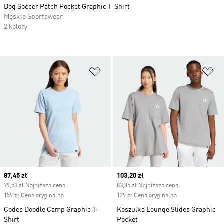
Dog Soccer Patch Pocket Graphic T-Shirt
Męskie Sportswear
2 kolory
Dodaj do listy życzeń
Do
Current price
87,45 zł
Current price
103,20 zł
79,50 zł Najniższa cena
83,85 zł Najniższa cena
159 zł Cena oryginalna
129 zł Cena oryginalna
Codes Doodle Camp Graphic T-
Koszulka Lounge Slides Graphic
Shirt
Pocket