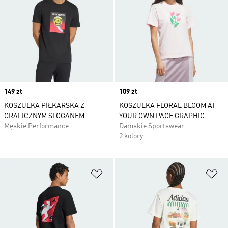
Price
149 zł
Price
109 zł
KOSZULKA PIŁKARSKA Z
KOSZULKA FLORAL BLOOM AT
GRAFICZNYM SLOGANEM
YOUR OWN PACE GRAPHIC
Męskie Performance
Damskie Sportswear
2 kolory
Dodaj do listy życzeń
Do