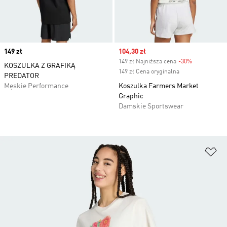
Price
149 zł
Sale price
104,30 zł
149 zł Najniższa cena
-30%
Discount
KOSZULKA Z GRAFIKĄ
149 zł Cena oryginalna
PREDATOR
Męskie Performance
Koszulka Farmers Market
Graphic
Damskie Sportswear
Do