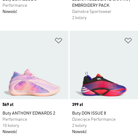
Performance
EMBROIDERY PACK
Nowość
Damskie Sportswear
2 kolory
Dodaj do listy życzeń
Do
Price
569 zł
Price
399 zł
Buty ANTHONY EDWARDS 2
Buty DON ISSUE 8
Performance
Dziecięce Performance
10 kolory
2 kolory
Nowość
Nowość