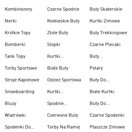
Kombinezony
Czarne Spodnie
Buty Skaterskie
Nerki
Niebieskie Buty
Kurtki Zimowe
Krótkie Topy
Złote Buty
Buty Trekkingowe
Bomberki
Stopki
Czarne Plecaki
Tank Topy
Kurtki
Buty
Przeciwdeszczowe
Wspinaczkowe
Torby Sportowe
Białe Buty
Polary
Stroje Kąpielowe
Odzież Sportowa
Buty Do
Podnoszenia
Snowboarding
Kurtki
Białe Kurtki
Ciężarów
Narciarskie
Bluzy
Spodnie
Buty Do
Narciarskie
Koszykówki
Wiatrówki
Czerwone Buty
Czarne Spodenki
Spodenki Do
Torby Na Ramię
Płaszcze Zimowe