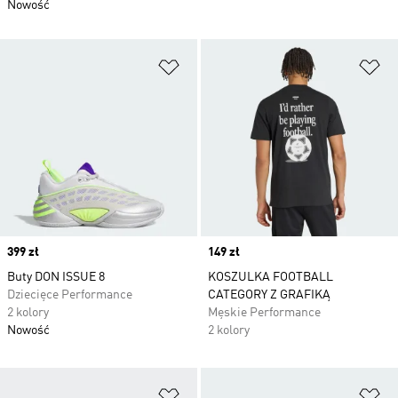
Nowość
Dodaj do listy życzeń
Do
Price
399 zł
Price
149 zł
Buty DON ISSUE 8
KOSZULKA FOOTBALL
Dziecięce Performance
CATEGORY Z GRAFIKĄ
2 kolory
Męskie Performance
Nowość
2 kolory
Dodaj do listy życzeń
Do