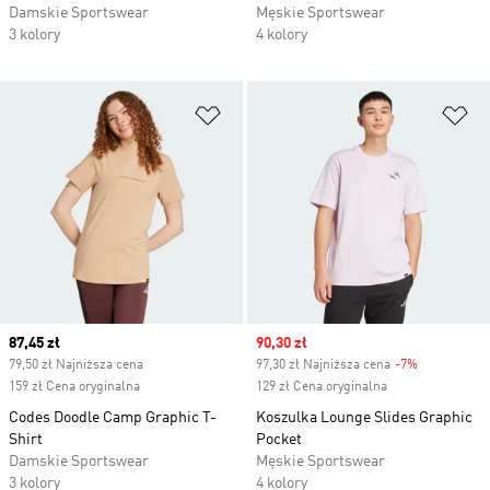
Damskie Sportswear
Męskie Sportswear
3 kolory
4 kolory
Dodaj do listy życzeń
Do
Current price
87,45 zł
Sale price
90,30 zł
79,50 zł Najniższa cena
97,30 zł Najniższa cena
-7%
Discount
159 zł Cena oryginalna
129 zł Cena oryginalna
Codes Doodle Camp Graphic T-
Koszulka Lounge Slides Graphic
Shirt
Pocket
Damskie Sportswear
Męskie Sportswear
3 kolory
4 kolory