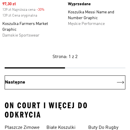
Sale price
97,30 zł
Wyprzedane
139 zł Najniższa cena
-30%
Discount
Koszulka Messi Name and
139 zł Cena oryginalna
Number Graphic
Koszulka Farmers Market
Męskie Performance
Graphic
Damskie Sportswear
Strona: 1 z 2
Następne
ON COURT I WIĘCEJ DO
ODKRYCIA
Płaszcze Zimowe
Białe Koszulki
Buty Do Rugby