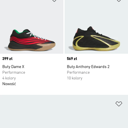
Price
399 zł
Price
569 zł
Buty Dame X
Buty Anthony Edwards 2
Performance
Performance
4 kolory
10 kolory
Nowość
Do