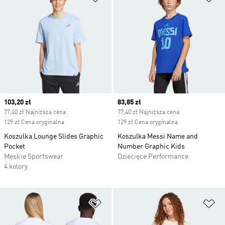
Current price
103,20 zł
Current price
83,85 zł
77,40 zł Najniższa cena
77,40 zł Najniższa cena
129 zł Cena oryginalna
129 zł Cena oryginalna
Koszulka Lounge Slides Graphic
Koszulka Messi Name and
Pocket
Number Graphic Kids
Męskie Sportswear
Dziecięce Performance
4 kolory
Dodaj do listy życzeń
Do