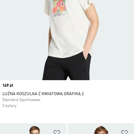
Price
149 zł
LUŹNA KOSZULKA Z KWIATOWĄ GRAFIKĄ 2
Damskie Sportswear
2 kolory
Dodaj do listy życzeń
Do