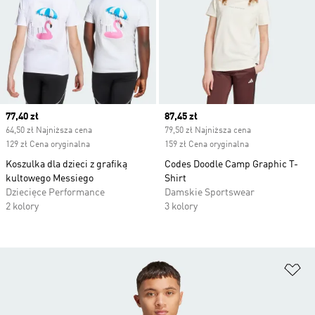
Current price
77,40 zł
Current price
87,45 zł
64,50 zł Najniższa cena
79,50 zł Najniższa cena
129 zł Cena oryginalna
159 zł Cena oryginalna
Koszulka dla dzieci z grafiką
Codes Doodle Camp Graphic T-
kultowego Messiego
Shirt
Dziecięce Performance
Damskie Sportswear
2 kolory
3 kolory
Do