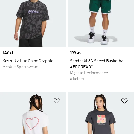
Price
149 zł
Price
179 zł
Koszulka Lux Color Graphic
Spodenki 3G Speed Basketball
Męskie Sportswear
AEROREADY
Męskie Performance
6 kolory
Dodaj do listy życzeń
Do