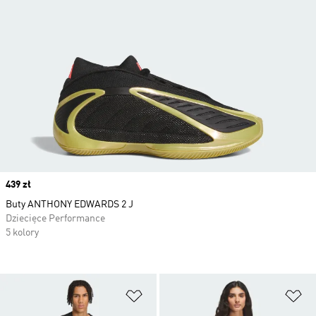
Price
439 zł
Buty ANTHONY EDWARDS 2 J
Dziecięce Performance
5 kolory
Dodaj do listy życzeń
Do