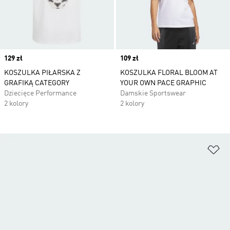
Price
129 zł
Price
109 zł
KOSZULKA PIŁARSKA Z
KOSZULKA FLORAL BLOOM AT
GRAFIKĄ CATEGORY
YOUR OWN PACE GRAPHIC
Dziecięce Performance
Damskie Sportswear
2 kolory
2 kolory
Do