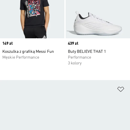
Price
149 zł
Price
439 zł
Koszulka z grafiką Messi Fun
Buty BELIEVE THAT 1
Męskie Performance
Performance
3 kolory
Do