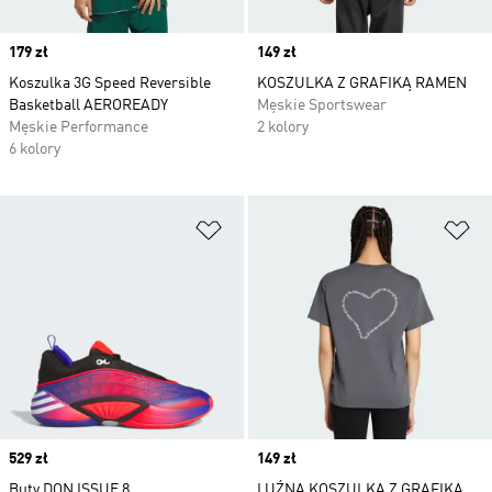
Price
179 zł
Price
149 zł
Koszulka 3G Speed Reversible
KOSZULKA Z GRAFIKĄ RAMEN
Basketball AEROREADY
Męskie Sportswear
Męskie Performance
2 kolory
6 kolory
Dodaj do listy życzeń
Do
Price
529 zł
Price
149 zł
Buty DON ISSUE 8
LUŹNA KOSZULKA Z GRAFIKĄ