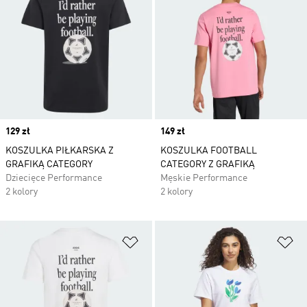
Price
129 zł
Price
149 zł
KOSZULKA PIŁKARSKA Z
KOSZULKA FOOTBALL
GRAFIKĄ CATEGORY
CATEGORY Z GRAFIKĄ
Dziecięce Performance
Męskie Performance
2 kolory
2 kolory
Dodaj do listy życzeń
Do