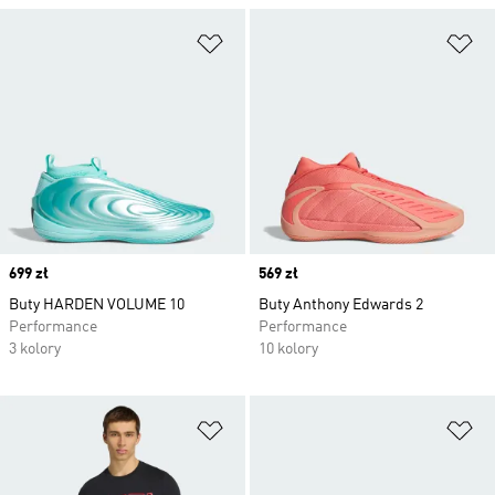
Dodaj do listy życzeń
Do
Price
699 zł
Price
569 zł
Buty HARDEN VOLUME 10
Buty Anthony Edwards 2
Performance
Performance
3 kolory
10 kolory
Dodaj do listy życzeń
Do