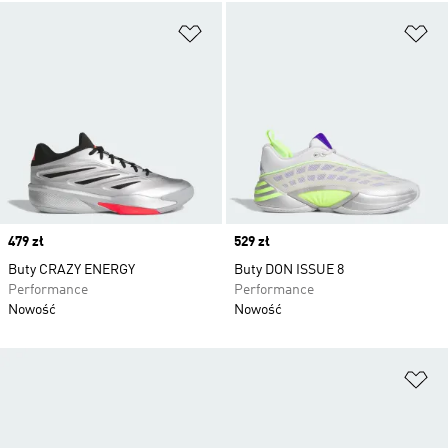
Dodaj do listy życzeń
Do
Price
479 zł
Price
529 zł
Buty CRAZY ENERGY
Buty DON ISSUE 8
Performance
Performance
Nowość
Nowość
Do