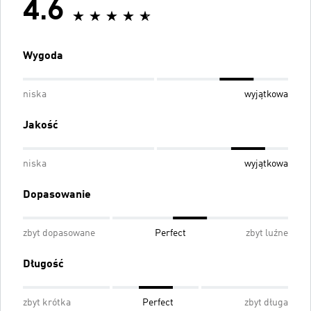
4.6
Wygoda
niska
wyjątkowa
Jakość
niska
wyjątkowa
Dopasowanie
zbyt dopasowane
Perfect
zbyt luźne
Długość
zbyt krótka
Perfect
zbyt długa