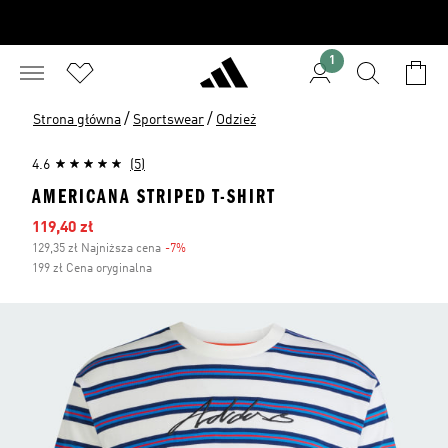
1
/
/
Strona główna
Sportswear
Odzież
4.6
(5)
AMERICANA STRIPED T-SHIRT
Ceny na wyprzedaży
119,40 zł
129,35 zł Najniższa cena
-7%
Zniżka
199 zł Cena oryginalna