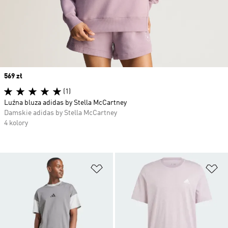
Price
569 zł
(1)
Luźna bluza adidas by Stella McCartney
Damskie adidas by Stella McCartney
4 kolory
Dodaj do listy życzeń
Do