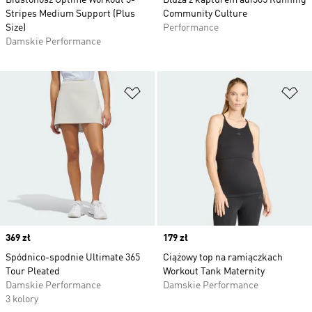
Biustonosz Optime Workout 3-
Bluza z kapturem adi365 Running
Stripes Medium Support (Plus
Community Culture
Size)
Performance
Damskie Performance
Dodaj do listy życzeń
Do
Price
369 zł
Price
179 zł
Spódnico-spodnie Ultimate 365
Ciążowy top na ramiączkach
Tour Pleated
Workout Tank Maternity
Damskie Performance
Damskie Performance
3 kolory