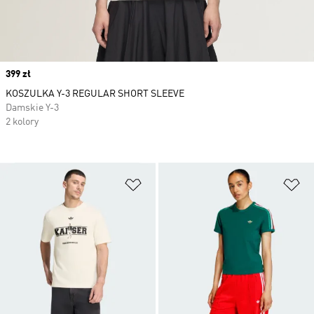
Price
399 zł
KOSZULKA Y-3 REGULAR SHORT SLEEVE
Damskie Y-3
2 kolory
Dodaj do listy życzeń
Do