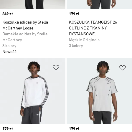
Price
349 zł
Price
179 zł
Koszulka adidas by Stella
KOSZULKA TEAMGEIST 26
McCartney Loose
CUTLINE Z TKANINY
Damskie adidas by Stella
DYSTANSOWEJ
McCartney
Męskie Originals
3 kolory
3 kolory
Nowość
Dodaj do listy życzeń
Do
Price
179 zł
Price
179 zł