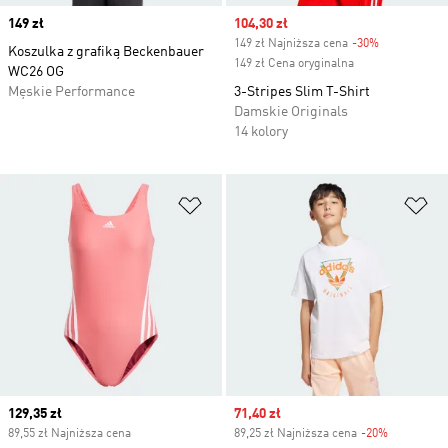
Price
149 zł
Sale price
104,30 zł
149 zł Najniższa cena
-30%
Discount
Koszulka z grafiką Beckenbauer
149 zł Cena oryginalna
WC26 OG
Męskie Performance
3-Stripes Slim T-Shirt
Damskie Originals
14 kolory
Dodaj do listy życzeń
Do
Current price
129,35 zł
Sale price
71,40 zł
89,55 zł Najniższa cena
89,25 zł Najniższa cena
-20%
Discount