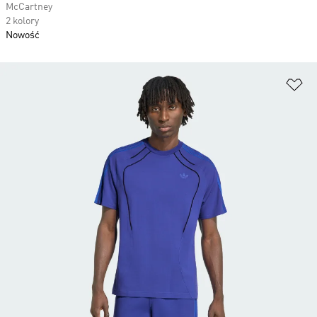
McCartney
2 kolory
Nowość
Do