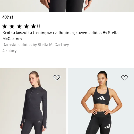
Price
439 zł
(1)
Krótka koszulka treningowa z długim rękawem adidas By Stella
McCartney
Damskie adidas by Stella McCartney
4 kolory
Dodaj do listy życzeń
Do