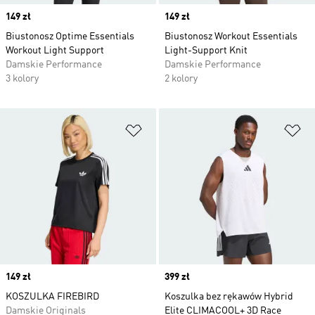
Price
149 zł
Price
149 zł
Biustonosz Optime Essentials
Biustonosz Workout Essentials
Workout Light Support
Light-Support Knit
Damskie Performance
Damskie Performance
3 kolory
2 kolory
Dodaj do listy życzeń
Do
Price
149 zł
Price
399 zł
KOSZULKA FIREBIRD
Koszulka bez rękawów Hybrid
Damskie Originals
Elite CLIMACOOL+ 3D Race