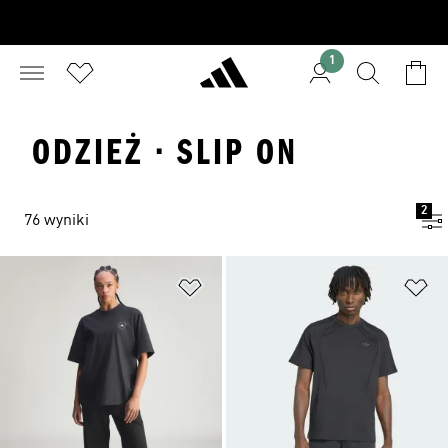
1
ODZIEŻ · SLIP ON
2
76 wyniki
Dodaj do listy życzeń
Do