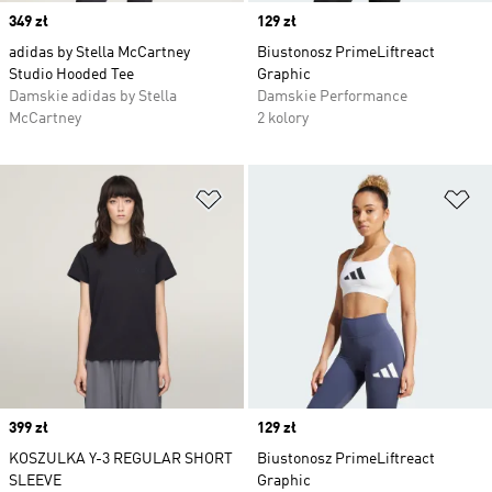
Price
349 zł
Price
129 zł
adidas by Stella McCartney
Biustonosz PrimeLiftreact
Studio Hooded Tee
Graphic
Damskie adidas by Stella
Damskie Performance
McCartney
2 kolory
Dodaj do listy życzeń
Do
Price
399 zł
Price
129 zł
KOSZULKA Y-3 REGULAR SHORT
Biustonosz PrimeLiftreact
SLEEVE
Graphic