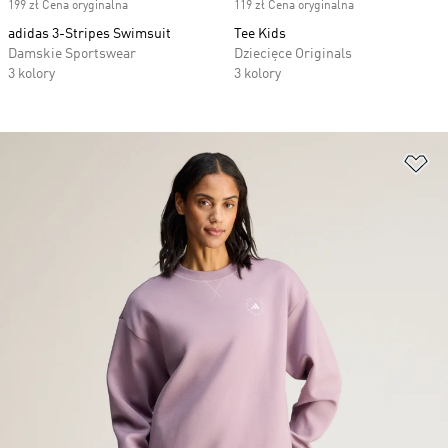
199 zł Cena oryginalna
119 zł Cena oryginalna
adidas 3-Stripes Swimsuit
Tee Kids
Damskie Sportswear
Dziecięce Originals
3 kolory
3 kolory
Do