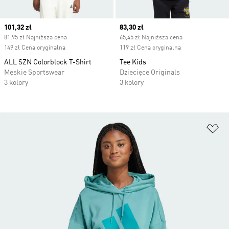
Current price
101,32 zł
Current price
83,30 zł
81,95 zł Najniższa cena
65,45 zł Najniższa cena
149 zł Cena oryginalna
119 zł Cena oryginalna
ALL SZN Colorblock T-Shirt
Tee Kids
Męskie Sportswear
Dziecięce Originals
3 kolory
3 kolory
Do