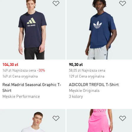
Dodaj do listy życzeń
Do
Sale price
104,30 zł
Current price
90,30 zł
149 zł Najniższa cena
-30%
Discount
58,05 zł Najniższa cena
149 zł Cena oryginalna
129 zł Cena oryginalna
Real Madrid Seasonal Graphic T-
ADICOLOR TREFOIL T-Shirt
Shirt
Męskie Originals
Męskie Performance
3 kolory
Dodaj do listy życzeń
Do