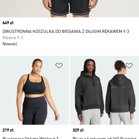
Price
649 zł
DWUSTRONNA KOSZULKA DO BIEGANIA Z DŁUGIM RĘKAWEM Y-3
Męskie Y-3
Nowość
Dodaj do listy życzeń
Do
Price
219 zł
Price
329 zł