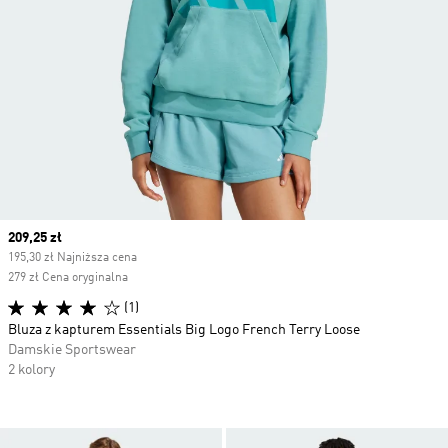
Current price
209,25 zł
195,30 zł Najniższa cena
279 zł Cena oryginalna
(1)
Bluza z kapturem Essentials Big Logo French Terry Loose
Damskie Sportswear
2 kolory