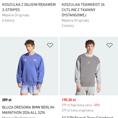
KOSZULKA Z DŁUGIM RĘKAWEM
KOSZULKA TEAMGEIST 26
3-STRIPES
CUTLINE Z TKANINY
Męskie Originals
DYSTANSOWEJ
6 kolory
Męskie Originals
3 kolory
Dodaj do listy życzeń
Do
Price
259 zł
Sale price
195,30 zł
279 zł Najniższa cena
-30%
Discount
BLUZA DRESOWA BMW BERLIN-
279 zł Cena oryginalna
MARATHON 2026 ALL SZN