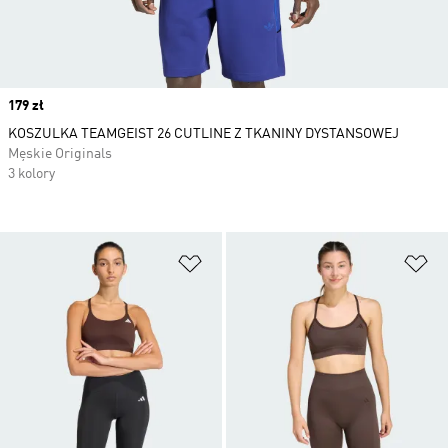
Price
179 zł
KOSZULKA TEAMGEIST 26 CUTLINE Z TKANINY DYSTANSOWEJ
Męskie Originals
3 kolory
Dodaj do listy życzeń
Do