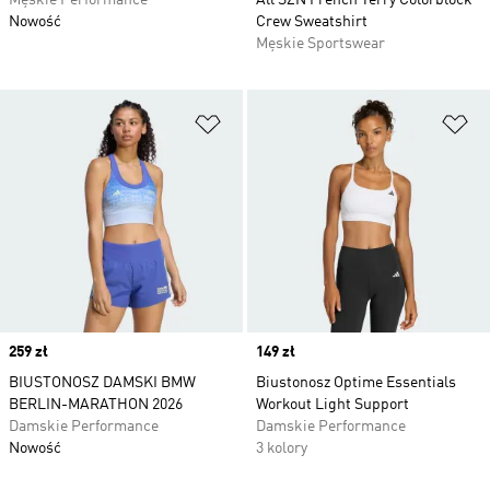
Męskie Performance
All SZN French Terry Colorblock
Nowość
Crew Sweatshirt
Męskie Sportswear
Dodaj do listy życzeń
Do
Price
259 zł
Price
149 zł
BIUSTONOSZ DAMSKI BMW
Biustonosz Optime Essentials
BERLIN-MARATHON 2026
Workout Light Support
Damskie Performance
Damskie Performance
Nowość
3 kolory