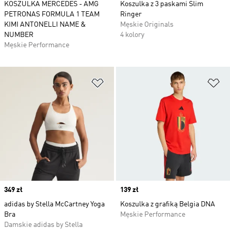
KOSZULKA MERCEDES - AMG
Koszulka z 3 paskami Slim
PETRONAS FORMULA 1 TEAM
Ringer
KIMI ANTONELLI NAME &
Męskie Originals
NUMBER
4 kolory
Męskie Performance
Dodaj do listy życzeń
Do
Price
349 zł
Price
139 zł
adidas by Stella McCartney Yoga
Koszulka z grafiką Belgia DNA
Bra
Męskie Performance
Damskie adidas by Stella