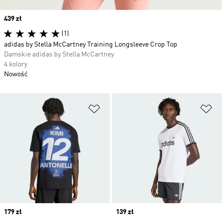
Price
439 zł
(1)
adidas by Stella McCartney Training Longsleeve Crop Top
Damskie adidas by Stella McCartney
4 kolory
Nowość
Dodaj do listy życzeń
Do
Price
179 zł
Price
139 zł