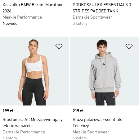
Koszulka BMW Berlin-Marathon
PODKOSZULEK ESSENTIALS 3-
2026
STRIPES PADDED TANK
Męskie Performance
Damskie Sportswear
Nowość
3 kolory
Dodaj do listy życzeń
Do
Price
199 zł
Price
219 zł
Biustonosz All Me zapewniający
Bluza polarowa Essentials
lekkie wsparcie
Feelcozy
Damskie Performance
Męskie Sportswear
4 kolory
4 kolory