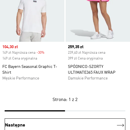
Sale price
104,30 zł
Current price
259,35 zł
149 zł Najniższa cena
-30%
Discount
239,40 zł Najniższa cena
149 zł Cena oryginalna
399 zł Cena oryginalna
FC Bayern Seasonal Graphic T-
SPÓDNICO-SZORTY
Shirt
ULTIMATE365 FAUX WRAP
Męskie Performance
Damskie Performance
Strona: 1 z 2
Następne