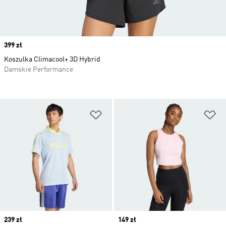
Price
399 zł
Koszulka Climacool+ 3D Hybrid
Damskie Performance
Dodaj do listy życzeń
Do
Price
239 zł
Price
149 zł