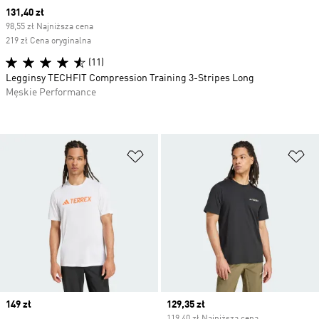
Current price
131,40 zł
98,55 zł Najniższa cena
219 zł Cena oryginalna
(11)
Legginsy TECHFIT Compression Training 3-Stripes Long
Męskie Performance
Dodaj do listy życzeń
Do
Price
149 zł
Current price
129,35 zł