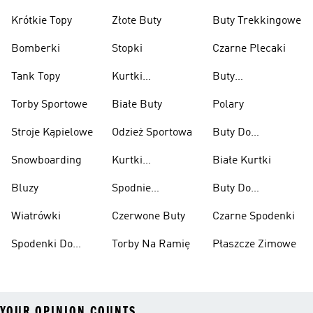
Krótkie Topy
Złote Buty
Buty Trekkingowe
Bomberki
Stopki
Czarne Plecaki
Tank Topy
Kurtki
Buty
Przeciwdeszczowe
Wspinaczkowe
Torby Sportowe
Białe Buty
Polary
Stroje Kąpielowe
Odzież Sportowa
Buty Do
Podnoszenia
Snowboarding
Kurtki
Białe Kurtki
Ciężarów
Narciarskie
Bluzy
Spodnie
Buty Do
Narciarskie
Koszykówki
Wiatrówki
Czerwone Buty
Czarne Spodenki
Spodenki Do
Torby Na Ramię
Płaszcze Zimowe
Kolan
YOUR OPINION COUNTS