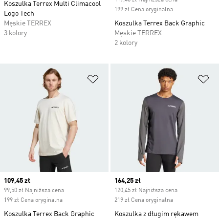
119,40 zł Najniższa cena
Koszulka Terrex Multi Climacool
199 zł Cena oryginalna
Logo Tech
Męskie TERREX
Koszulka Terrex Back Graphic
3 kolory
Męskie TERREX
2 kolory
Dodaj do listy życzeń
Do
Current price
109,45 zł
Current price
164,25 zł
99,50 zł Najniższa cena
120,45 zł Najniższa cena
199 zł Cena oryginalna
219 zł Cena oryginalna
Koszulka Terrex Back Graphic
Koszulka z długim rękawem