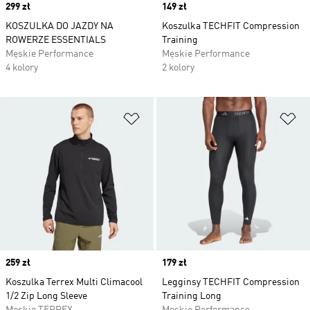
Price
299 zł
Price
149 zł
KOSZULKA DO JAZDY NA
Koszulka TECHFIT Compression
ROWERZE ESSENTIALS
Training
Męskie Performance
Męskie Performance
4 kolory
2 kolory
Dodaj do listy życzeń
Do
Price
259 zł
Price
179 zł
Koszulka Terrex Multi Climacool
Legginsy TECHFIT Compression
1/2 Zip Long Sleeve
Training Long