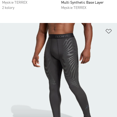
Męskie TERREX
Multi Synthetic Base Layer
2 kolory
Męskie TERREX
Do