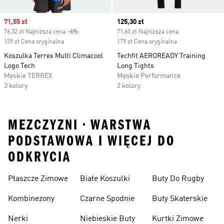
Sale price
71,55 zł
Current price
125,30 zł
76,32 zł Najniższa cena
-6%
Discount
71,60 zł Najniższa cena
159 zł Cena oryginalna
179 zł Cena oryginalna
Koszulka Terrex Multi Climacool
Techfit AEROREADY Training
Logo Tech
Long Tights
Męskie TERREX
Męskie Performance
3 kolory
2 kolory
MEZCZYZNI • WARSTWA
PODSTAWOWA I WIĘCEJ DO
ODKRYCIA
Płaszcze Zimowe
Białe Koszulki
Buty Do Rugby
Kombinezony
Czarne Spodnie
Buty Skaterskie
Nerki
Niebieskie Buty
Kurtki Zimowe