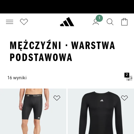
1
MĘŻCZYŹNI · WARSTWA
PODSTAWOWA
2
16 wyniki
Dodaj do listy życzeń
Do