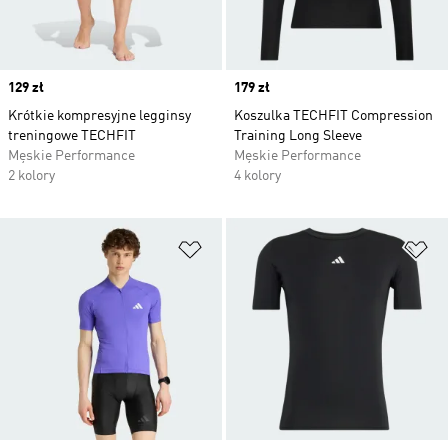
Price
129 zł
Price
179 zł
Krótkie kompresyjne legginsy
Koszulka TECHFIT Compression
treningowe TECHFIT
Training Long Sleeve
Męskie Performance
Męskie Performance
2 kolory
4 kolory
Dodaj do listy życzeń
Do