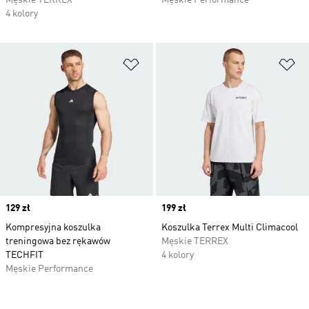
Męskie TERREX
Męskie Performance
4 kolory
Dodaj do listy życzeń
Do
Price
129 zł
Price
199 zł
Kompresyjna koszulka
Koszulka Terrex Multi Climacool
treningowa bez rękawów
Męskie TERREX
TECHFIT
4 kolory
Męskie Performance