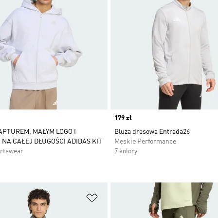
Price
179 zł
APTUREM, MAŁYM LOGO I
Bluza dresowa Entrada26
NA CAŁEJ DŁUGOŚCI ADIDAS KIT
Męskie Performance
rtswear
7 kolory
 życzeń
Dodaj do listy życzeń