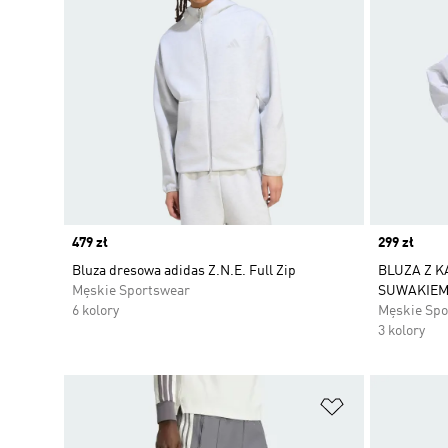
Price
479 zł
Price
299 zł
Bluza dresowa adidas Z.N.E. Full Zip
BLUZA Z K
Męskie Sportswear
SUWAKIEM 
6 kolory
Męskie Spo
3 kolory
Dodaj do listy