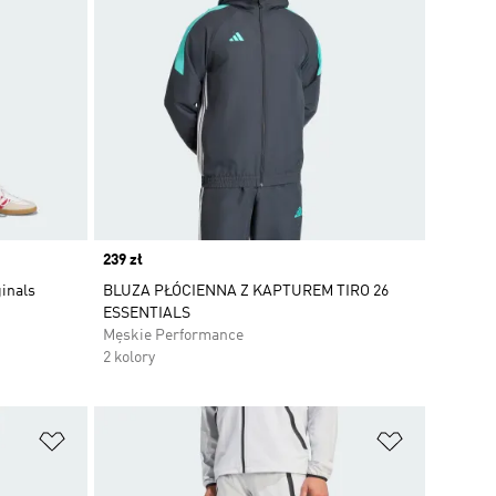
Price
239 zł
inals
BLUZA PŁÓCIENNA Z KAPTUREM TIRO 26
ESSENTIALS
Męskie Performance
2 kolory
Dodaj do listy życzeń
Dodaj do li