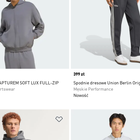
Price
399 zł
APTUREM SOFT LUX FULL-ZIP
Spodnie dresowe Union Berlin Ori
rtswear
Męskie Performance
Nowość
 życzeń
Dodaj do listy życzeń