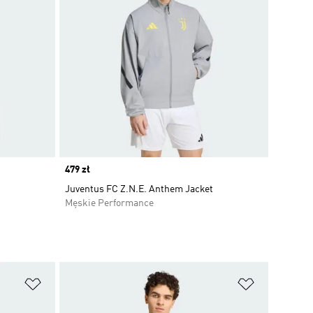
Price
479 zł
Juventus FC Z.N.E. Anthem Jacket
Męskie Performance
Dodaj do listy życzeń
Dodaj do li