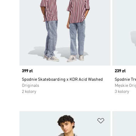
Price
399 zł
Price
239 zł
Spodnie Skateboarding x KDR Acid Washed
Spodnie Tr
Originals
Męskie Ori
2 kolory
3 kolory
Dodaj do listy