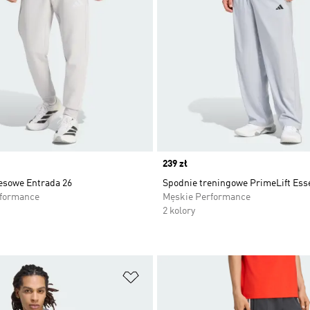
Price
239 zł
esowe Entrada 26
Spodnie treningowe PrimeLift Ess
rformance
Męskie Performance
2 kolory
 życzeń
Dodaj do listy życzeń