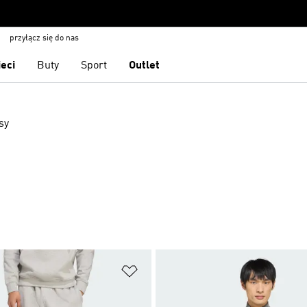
przyłącz się do nas
ieci
Buty
Sport
Outlet
sy
 życzeń
Dodaj do listy życzeń