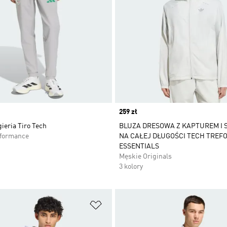
Price
259 zł
ieria Tiro Tech
BLUZA DRESOWA Z KAPTUREM I
rformance
NA CAŁEJ DŁUGOŚCI TECH TREFO
ESSENTIALS
Męskie Originals
3 kolory
 życzeń
Dodaj do listy życzeń