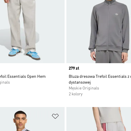
Price
279 zł
efoil Essentials Open Hem
Bluza dresowa Trefoil Essentials z 
ginals
dystansowej
Męskie Originals
2 kolory
 życzeń
Dodaj do listy życzeń