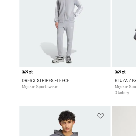
Price
369 zł
Price
369 zł
DRES 3-STRIPES FLEECE
BLUZA Z K
Męskie Sportswear
Męskie Spo
3 kolory
Dodaj do listy