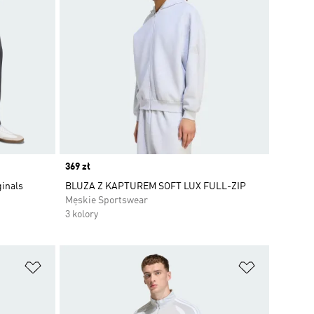
Price
369 zł
ginals
BLUZA Z KAPTUREM SOFT LUX FULL-ZIP
Męskie Sportswear
3 kolory
Dodaj do listy życzeń
Dodaj do li