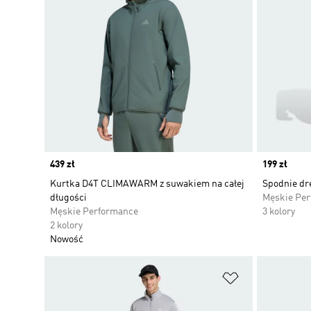
Price
439 zł
Price
199 zł
Kurtka D4T CLIMAWARM z suwakiem na całej
Spodnie dr
długości
Męskie Pe
Męskie Performance
3 kolory
2 kolory
Nowość
Dodaj do listy