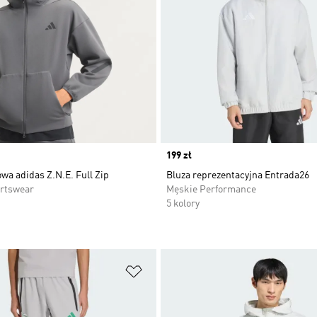
Price
199 zł
wa adidas Z.N.E. Full Zip
Bluza reprezentacyjna Entrada26
rtswear
Męskie Performance
5 kolory
 życzeń
Dodaj do listy życzeń