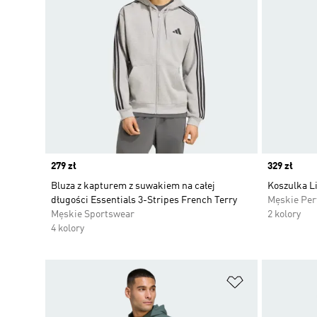
Price
279 zł
Price
329 zł
Bluza z kapturem z suwakiem na całej
Koszulka Li
długości Essentials 3-Stripes French Terry
Męskie Pe
Męskie Sportswear
2 kolory
4 kolory
Dodaj do listy