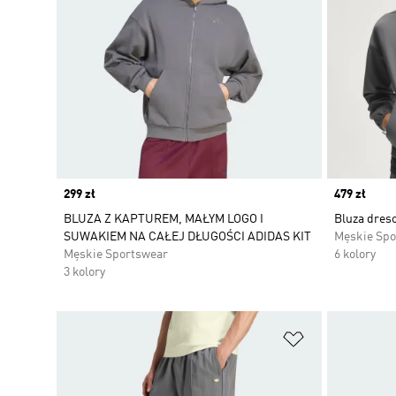
Price
299 zł
Price
479 zł
BLUZA Z KAPTUREM, MAŁYM LOGO I
Bluza dreso
SUWAKIEM NA CAŁEJ DŁUGOŚCI ADIDAS KIT
Męskie Spo
Męskie Sportswear
6 kolory
3 kolory
Dodaj do listy