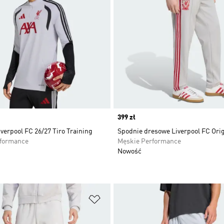
Price
399 zł
verpool FC 26/27 Tiro Training
Spodnie dresowe Liverpool FC Orig
rformance
Męskie Performance
Nowość
 życzeń
Dodaj do listy życzeń