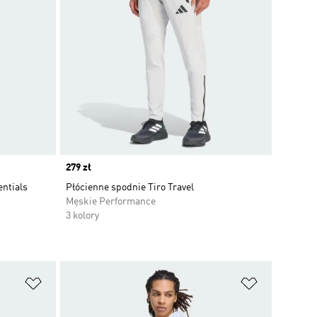
Price
279 zł
entials
Płócienne spodnie Tiro Travel
Męskie Performance
3 kolory
Dodaj do listy życzeń
Dodaj do li