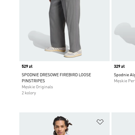
Price
529 zł
Price
329 zł
SPODNIE DRESOWE FIREBIRD LOOSE
Spodnie Alg
PINSTRIPES
Męskie Pe
Męskie Originals
2 kolory
Dodaj do listy