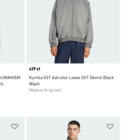
Price
439 zł
 SUWAKIEM
Kurtka SST Adicolor Loose SST Denim Black
IL
Wash
Męskie Originals
Dodaj do listy życzeń
Dodaj do li