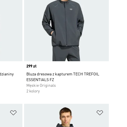
Price
299 zł
dzianiny
Bluza dresowa z kapturem TECH TREFOIL
ESSENTIALS FZ
Męskie Originals
2 kolory
Dodaj do listy życzeń
Dodaj do li