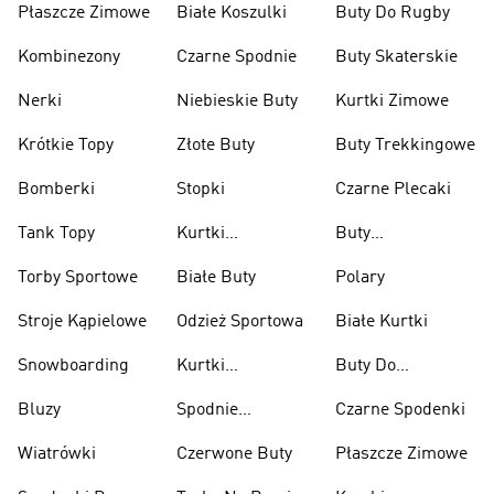
Płaszcze Zimowe
Białe Koszulki
Buty Do Rugby
Kombinezony
Czarne Spodnie
Buty Skaterskie
Nerki
Niebieskie Buty
Kurtki Zimowe
Krótkie Topy
Złote Buty
Buty Trekkingowe
Bomberki
Stopki
Czarne Plecaki
Tank Topy
Kurtki
Buty
Przeciwdeszczowe
Wspinaczkowe
Torby Sportowe
Białe Buty
Polary
Stroje Kąpielowe
Odzież Sportowa
Białe Kurtki
Snowboarding
Kurtki
Buty Do
Narciarskie
Koszykówki
Bluzy
Spodnie
Czarne Spodenki
Narciarskie
Wiatrówki
Czerwone Buty
Płaszcze Zimowe