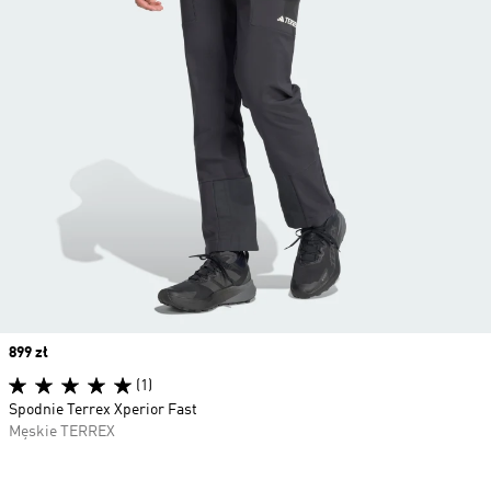
Price
899 zł
(1)
Spodnie Terrex Xperior Fast
Męskie TERREX