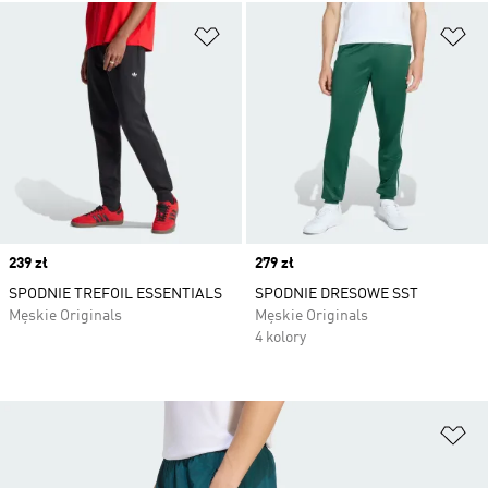
Dodaj do listy życzeń
Do
Price
239 zł
Price
279 zł
SPODNIE TREFOIL ESSENTIALS
SPODNIE DRESOWE SST
Męskie Originals
Męskie Originals
4 kolory
Do