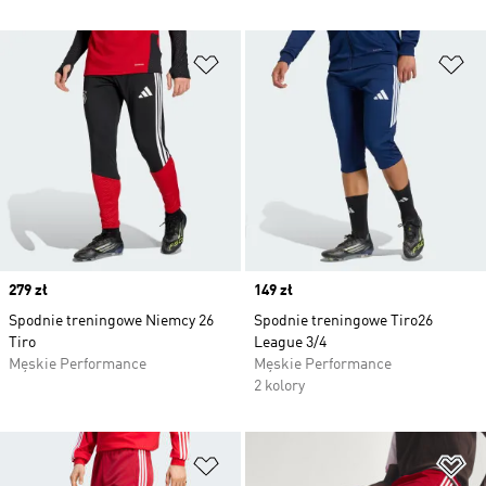
Dodaj do listy życzeń
Do
Price
279 zł
Price
149 zł
Spodnie treningowe Niemcy 26
Spodnie treningowe Tiro26
Tiro
League 3/4
Męskie Performance
Męskie Performance
2 kolory
Dodaj do listy życzeń
Do