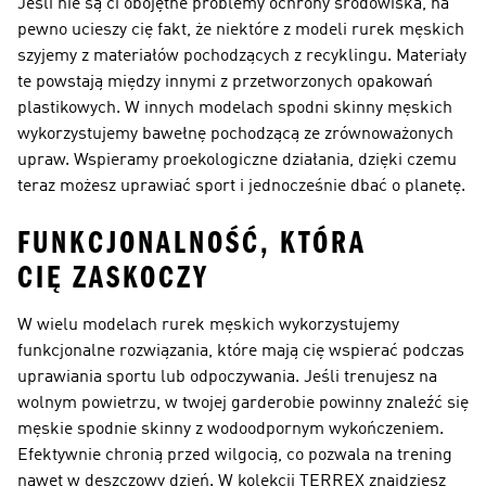
Jeśli nie są ci obojętne problemy ochrony środowiska, na
pewno ucieszy cię fakt, że niektóre z modeli rurek męskich
szyjemy z materiałów pochodzących z recyklingu. Materiały
te powstają między innymi z przetworzonych opakowań
plastikowych. W innych modelach spodni skinny męskich
wykorzystujemy bawełnę pochodzącą ze zrównoważonych
upraw. Wspieramy proekologiczne działania, dzięki czemu
teraz możesz uprawiać sport i jednocześnie dbać o planetę.
FUNKCJONALNOŚĆ, KTÓRA
CIĘ ZASKOCZY
W wielu modelach rurek męskich wykorzystujemy
funkcjonalne rozwiązania, które mają cię wspierać podczas
uprawiania sportu lub odpoczywania. Jeśli trenujesz na
wolnym powietrzu, w twojej garderobie powinny znaleźć się
męskie spodnie skinny z wodoodpornym wykończeniem.
Efektywnie chronią przed wilgocią, co pozwala na trening
nawet w deszczowy dzień. W kolekcji TERREX znajdziesz