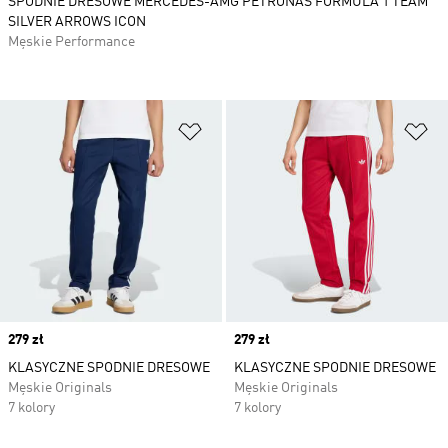
SPODNIE DRESOWE MERCEDES-AMG PETRONAS FORMULA 1 TEAM
SILVER ARROWS ICON
Męskie Performance
Dodaj do listy życzeń
Do
Price
279 zł
Price
279 zł
KLASYCZNE SPODNIE DRESOWE
KLASYCZNE SPODNIE DRESOWE
Męskie Originals
Męskie Originals
7 kolory
7 kolory