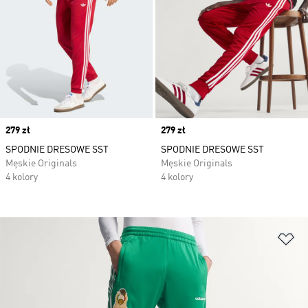
Price
279 zł
Price
279 zł
SPODNIE DRESOWE SST
SPODNIE DRESOWE SST
Męskie Originals
Męskie Originals
4 kolory
4 kolory
Do