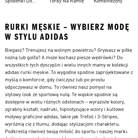
Spodenki Do
Torby Na Ramię
Kombinezony
Kolan
RURKI MĘSKIE – WYBIERZ MODĘ
W STYLU ADIDAS
Biegasz? Trenujesz na wolnym powietrzu? Grywasz w piłkę
nożną lub golfa? A może kochasz piesze wędrówki? Do
wszystkich tych dyscyplin i wielu innych mamy w kolekcji
adidas rurki męskie. To wygodne spodnie zaprojektowane z
myślą o komforcie, gdy ćwiczysz lub po prostu
odpoczywasz w domu. To również nasz pomysł na
stylowy look ze sportową nutą. Te wąskie spodnie są
dostępne w wielu różnych odsłonach – wyraziste kolory,
zgrabny kształt, nadruki, hipnotyzujące wzory i kultowe
motywy graficzne adidas, takie jak Trefoil i 3-Stripes,
wyróżnią cię z tłumu, dodając stylizacjom charakteru.
Podkreślą również twoją miłość do sportu i naszej marki.