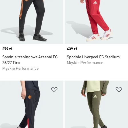
Price
279 zł
Price
439 zł
Spodnie treningowe Arsenal FC
Spodnie Liverpool FC Stadium
26/27 Tiro
Męskie Performance
Męskie Performance
Dodaj do listy życzeń
Do