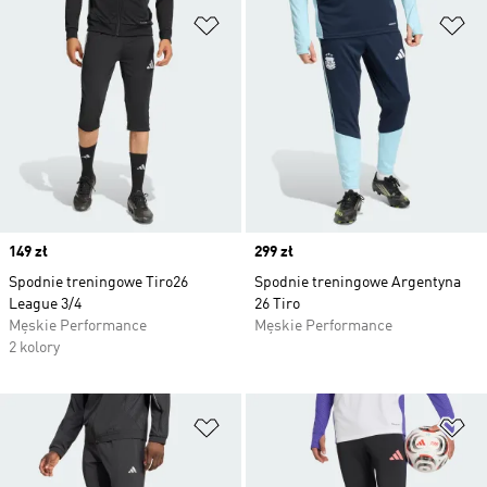
Dodaj do listy życzeń
Do
Price
149 zł
Price
299 zł
Spodnie treningowe Tiro26
Spodnie treningowe Argentyna
League 3/4
26 Tiro
Męskie Performance
Męskie Performance
2 kolory
Dodaj do listy życzeń
Do