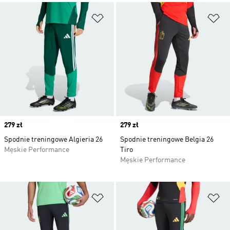
Dodaj do listy życzeń
Do
Price
279 zł
Price
279 zł
Spodnie treningowe Algieria 26
Spodnie treningowe Belgia 26
Męskie Performance
Tiro
Męskie Performance
Dodaj do listy życzeń
Do