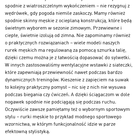
spodnie z wiatroszczelnym wykończeniem – nie rezygnuj z
wędrówek, gdy pogoda niemile zaskoczy. Mamy również
spodnie skinny męskie z ocieplaną konstrukcją, które będą
świetnym wyborem w sezonie zimowym. Przewiewne i
ciepłe, świetnie izolują od zimna. Nie zapominamy również
o praktycznych rozwiązaniach – wiele modeli naszych
rurek męskich ma regulowaną za pomocą sznurka talię,
dzięki czemu można je z łatwością dopasować do sylwetki.
W innych zastosowaliśmy wentylacyjne wstawki z siateczki,
które zapewniają przewiewność nawet podczas bardzo
dynamicznych treningów. Kieszenie z zapięciem na suwak
to kolejny praktyczny pomysł – nic się z nich nie wysuwa
podczas biegania czy ćwiczeń. A dzięki ściągaczom w dole
nogawek spodnie nie podciągają się podczas ruchu.
Oczywiście zawsze pamiętamy też o wybornym sportowym
stylu – rurki męskie to przykład modnego sportowego
wzornictwa, w którym funkcjonalność idzie w parze
efektowną stylistyką.