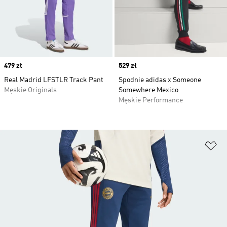
Price
479 zł
Price
529 zł
Real Madrid LFSTLR Track Pant
Spodnie adidas x Someone
Męskie Originals
Somewhere Mexico
Męskie Performance
Do