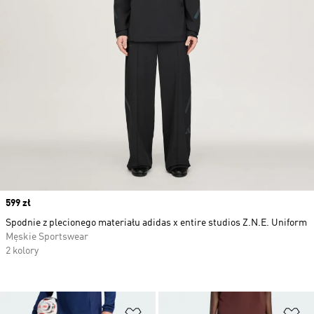
Price
599 zł
Spodnie z plecionego materiału adidas x entire studios Z.N.E. Uniform
Męskie Sportswear
2 kolory
Dodaj do listy życzeń
Do