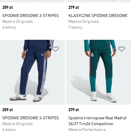
Price
259 zł
Price
279 zł
SPODNIE DRESOWE 3-STRIPES
KLASYCZNE SPODNIE DRESOWE
Męskie Originals
Męskie Originals
4 kolory
7 kolory
Dodaj do listy życzeń
Do
Price
259 zł
Price
279 zł
SPODNIE DRESOWE 3-STRIPES
Spodnie treningowe Real Madryt
Męskie Originals
26/27 Tiro26 Competition
4 kolory
Męskie Performance