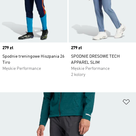
Price
279 zł
Price
279 zł
Spodnie treningowe Hiszpania 26
SPODNIE DRESOWE TECH
Tiro
APPAREL SLIM
Męskie Performance
Męskie Performance
2 kolory
Do