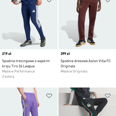
Price
219 zł
Price
399 zł
Spodnie treningowe o wąskim
Spodnie dresowe Aston Villa FC
kroju Tiro 26 League
Originals
Męskie Performance
Męskie Originals
2 kolory
Dodaj do listy życzeń
Do