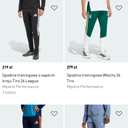
Dodaj do listy życzeń
Do
Price
219 zł
Price
279 zł
Spodnie treningowe o wąskim
Spodnie treningowe Włochy 26
kroju Tiro 26 League
Tiro
Męskie Performance
Męskie Performance
2 kolory
Dodaj do listy życzeń
Do