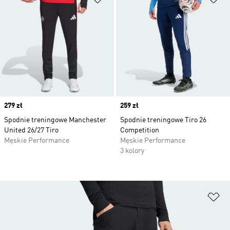
Price
279 zł
Price
259 zł
Spodnie treningowe Manchester
Spodnie treningowe Tiro 26
United 26/27 Tiro
Competition
Męskie Performance
Męskie Performance
3 kolory
Do