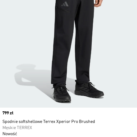
Price
799 zł
Spodnie softshellowe Terrex Xperior Pro Brushed
Męskie TERREX
Nowość