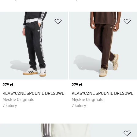
Dodaj do listy życzeń
Do
Price
279 zł
Price
279 zł
KLASYCZNE SPODNIE DRESOWE
KLASYCZNE SPODNIE DRESOWE
Męskie Originals
Męskie Originals
7 kolory
7 kolory
Do