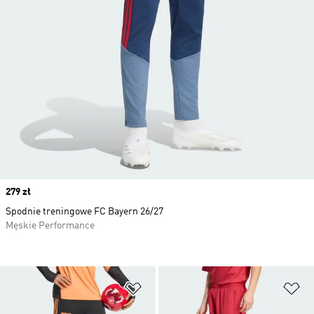
Price
279 zł
Spodnie treningowe FC Bayern 26/27
Męskie Performance
Dodaj do listy życzeń
Do