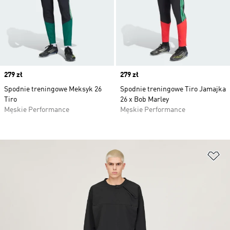
Price
279 zł
Price
279 zł
Spodnie treningowe Meksyk 26
Spodnie treningowe Tiro Jamajka
Tiro
26 x Bob Marley
Męskie Performance
Męskie Performance
Do