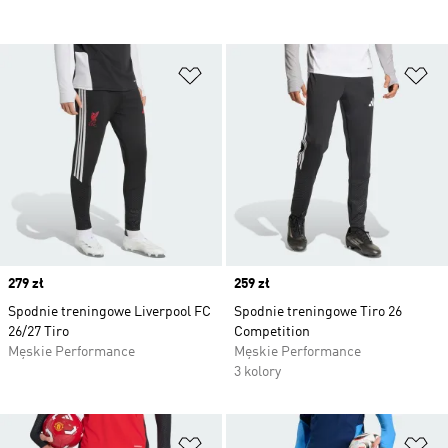
Dodaj do listy życzeń
Do
Price
279 zł
Price
259 zł
Spodnie treningowe Liverpool FC
Spodnie treningowe Tiro 26
26/27 Tiro
Competition
Męskie Performance
Męskie Performance
3 kolory
Dodaj do listy życzeń
Do