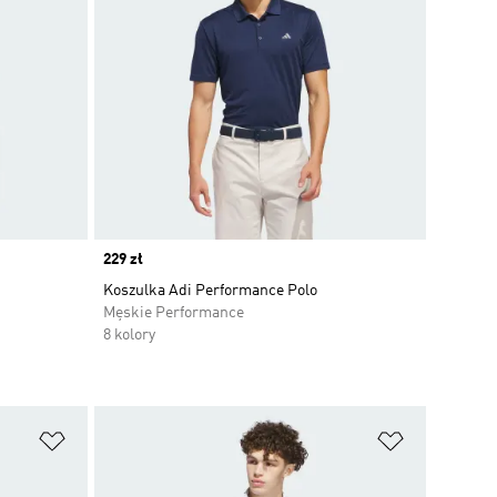
Price
229 zł
Koszulka Adi Performance Polo
Męskie Performance
8 kolory
Dodaj do listy życzeń
Dodaj do li