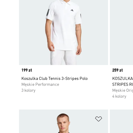
Price
199 zł
Price
259 zł
Koszulka Club Tennis 3-Stripes Polo
KOSZULKA 
Męskie Performance
STRIPES R
3 kolory
Męskie Ori
4 kolory
Dodaj do listy