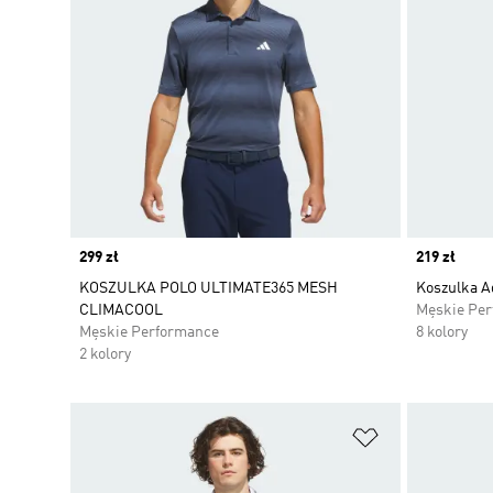
Price
299 zł
Price
219 zł
KOSZULKA POLO ULTIMATE365 MESH
Koszulka A
CLIMACOOL
Męskie Pe
Męskie Performance
8 kolory
2 kolory
Dodaj do listy