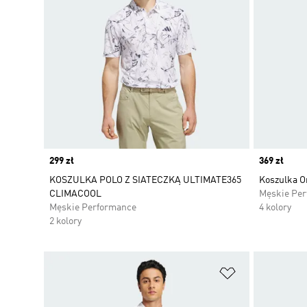
Price
299 zł
Price
369 zł
KOSZULKA POLO Z SIATECZKĄ ULTIMATE365
Koszulka Or
CLIMACOOL
Męskie Pe
Męskie Performance
4 kolory
2 kolory
Dodaj do listy