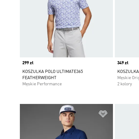
Price
299 zł
Price
349 zł
KOSZULKA POLO ULTIMATE365
KOSZULKA 
FEATHERWEIGHT
Męskie Ori
Męskie Performance
2 kolory
Dodaj do listy