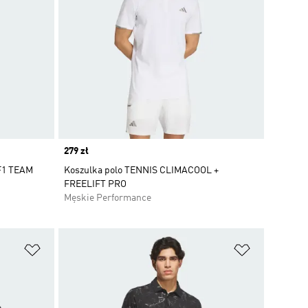
Price
279 zł
F1 TEAM
Koszulka polo TENNIS CLIMACOOL +
FREELIFT PRO
Męskie Performance
Dodaj do listy życzeń
Dodaj do li