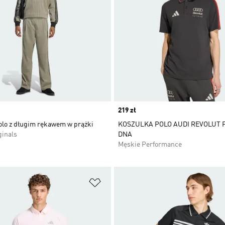
Price
219 zł
olo z długim rękawem w prążki
KOSZULKA POLO AUDI REVOLUT 
ginals
DNA
Męskie Performance
 życzeń
Dodaj do listy życzeń