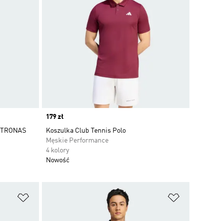
Price
179 zł
ETRONAS
Koszulka Club Tennis Polo
Męskie Performance
4 kolory
Nowość
Dodaj do listy życzeń
Dodaj do li