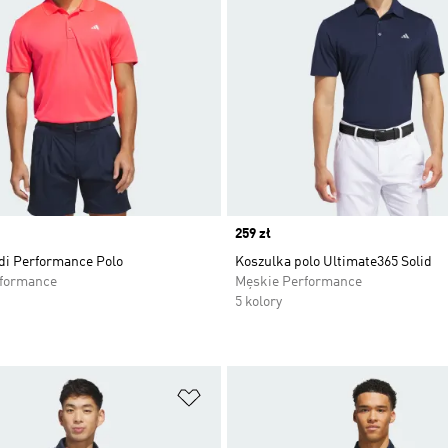
Price
259 zł
di Performance Polo
Koszulka polo Ultimate365 Solid
rformance
Męskie Performance
5 kolory
 życzeń
Dodaj do listy życzeń