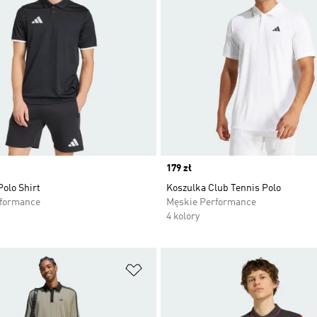
Price
179 zł
olo Shirt
Koszulka Club Tennis Polo
rformance
Męskie Performance
4 kolory
 życzeń
Dodaj do listy życzeń