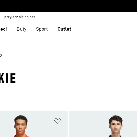
przyłącz się do nas
ieci
Buty
Sport
Outlet
o
KIE
 życzeń
Dodaj do listy życzeń