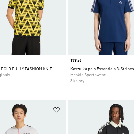
Price
179 zł
POLO FULLY FASHION KNIT
Koszulka polo Essentials 3-Stripe
ginals
Męskie Sportswear
3 kolory
 życzeń
Dodaj do listy życzeń