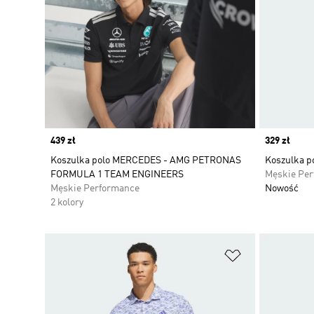
Price
439 zł
Price
329 zł
Koszulka polo MERCEDES - AMG PETRONAS
Koszulka po
FORMULA 1 TEAM ENGINEERS
Męskie Pe
Męskie Performance
Nowość
2 kolory
Dodaj do listy