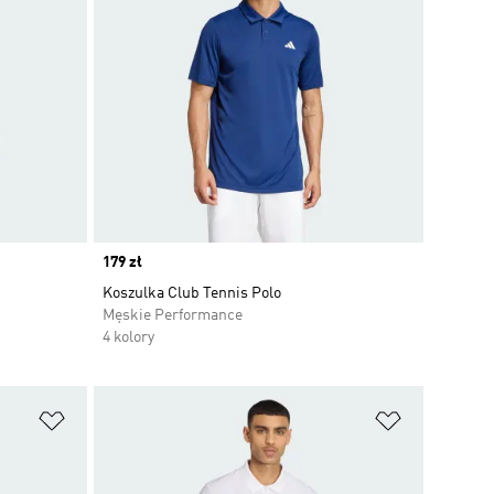
Price
179 zł
Koszulka Club Tennis Polo
Męskie Performance
4 kolory
Dodaj do listy życzeń
Dodaj do li