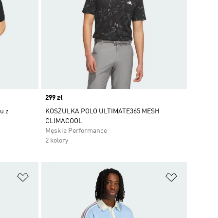
Price
299 zł
u z
KOSZULKA POLO ULTIMATE365 MESH
CLIMACOOL
Męskie Performance
2 kolory
Dodaj do listy życzeń
Dodaj do li