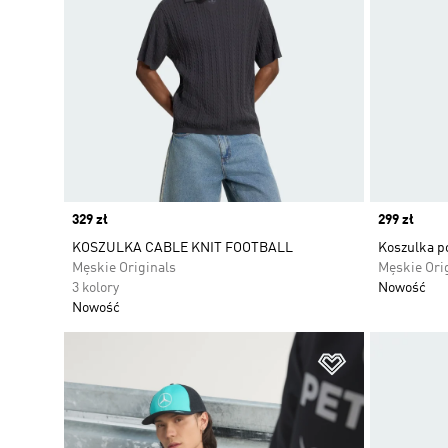
Price
329 zł
Price
299 zł
KOSZULKA CABLE KNIT FOOTBALL
Koszulka p
Męskie Originals
Męskie Ori
3 kolory
Nowość
Nowość
Dodaj do listy