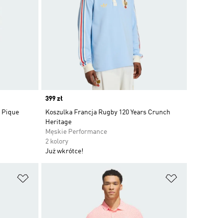
Price
399 zł
s Pique
Koszulka Francja Rugby 120 Years Crunch
Heritage
Męskie Performance
2 kolory
Już wkrótce!
Dodaj do listy życzeń
Dodaj do li