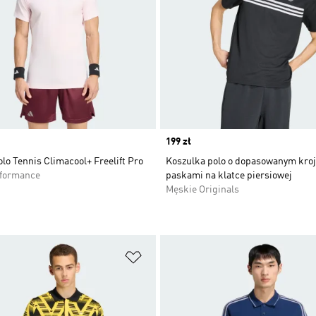
Price
199 zł
lo Tennis Climacool+ Freelift Pro
Koszulka polo o dopasowanym kroj
rformance
paskami na klatce piersiowej
Męskie Originals
 życzeń
Dodaj do listy życzeń