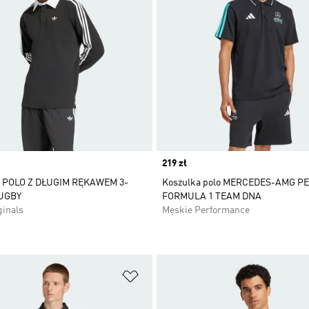
Price
219 zł
POLO Z DŁUGIM RĘKAWEM 3-
Koszulka polo MERCEDES-AMG P
UGBY
FORMULA 1 TEAM DNA
ginals
Męskie Performance
 życzeń
Dodaj do listy życzeń