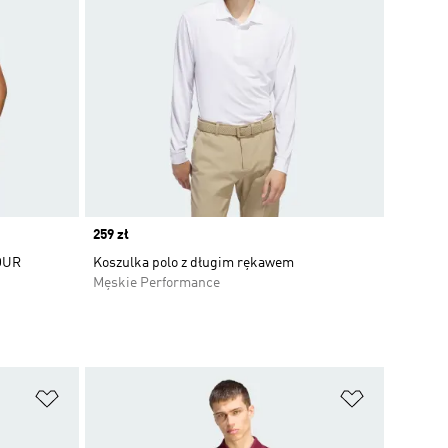
Price
259 zł
OUR
Koszulka polo z długim rękawem
Męskie Performance
Dodaj do listy życzeń
Dodaj do li