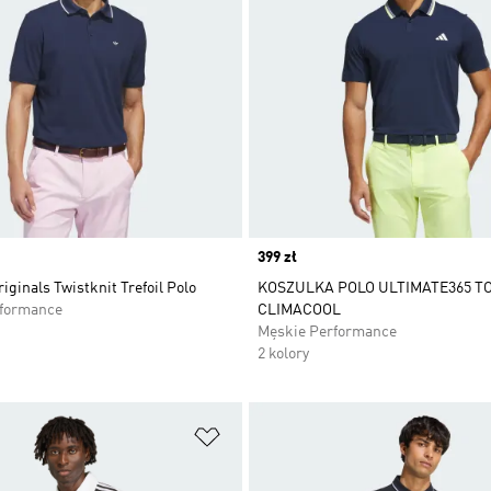
Price
399 zł
iginals Twistknit Trefoil Polo
KOSZULKA POLO ULTIMATE365 T
rformance
CLIMACOOL
Męskie Performance
2 kolory
 życzeń
Dodaj do listy życzeń