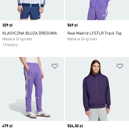
Price
329 zł
Price
569 zł
KLASYCZNA BLUZA DRESOWA
Real Madrid LFSTLR Track Top
Męskie Originals
Męskie Originals
13 kolory
Dodaj do listy życzeń
Do
Price
479 zł
Current price
524,30 zł