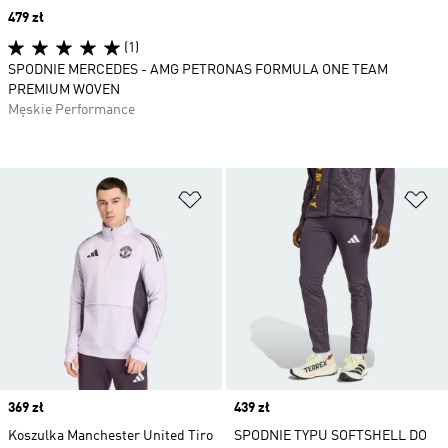
Price
479 zł
(1)
SPODNIE MERCEDES - AMG PETRONAS FORMULA ONE TEAM
PREMIUM WOVEN
Męskie Performance
Dodaj do listy życzeń
Do
Price
369 zł
Price
439 zł
Koszulka Manchester United Tiro
SPODNIE TYPU SOFTSHELL DO