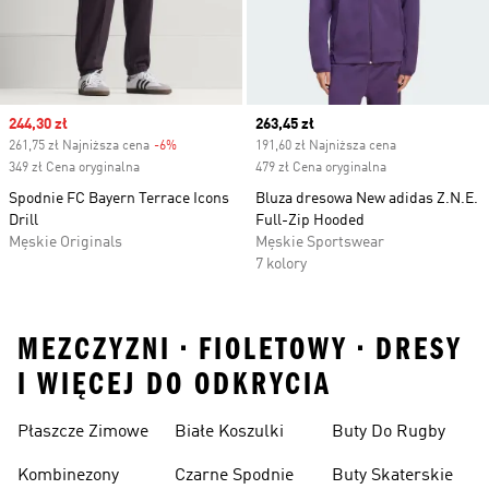
Sale price
244,30 zł
Current price
263,45 zł
261,75 zł Najniższa cena
-6%
Discount
191,60 zł Najniższa cena
349 zł Cena oryginalna
479 zł Cena oryginalna
Spodnie FC Bayern Terrace Icons
Bluza dresowa New adidas Z.N.E.
Drill
Full-Zip Hooded
Męskie Originals
Męskie Sportswear
7 kolory
MEZCZYZNI • FIOLETOWY • DRESY
I WIĘCEJ DO ODKRYCIA
Płaszcze Zimowe
Białe Koszulki
Buty Do Rugby
Kombinezony
Czarne Spodnie
Buty Skaterskie