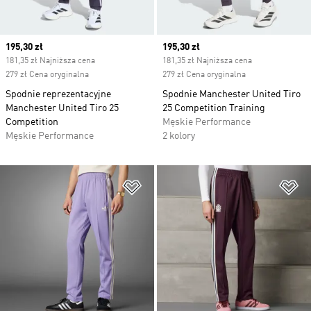
Current price
195,30 zł
Current price
195,30 zł
181,35 zł Najniższa cena
181,35 zł Najniższa cena
279 zł Cena oryginalna
279 zł Cena oryginalna
Spodnie reprezentacyjne
Spodnie Manchester United Tiro
Manchester United Tiro 25
25 Competition Training
Competition
Męskie Performance
Męskie Performance
2 kolory
Dodaj do listy życzeń
Do