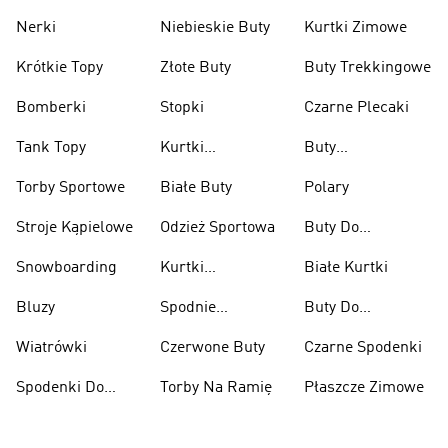
Nerki
Niebieskie Buty
Kurtki Zimowe
Krótkie Topy
Złote Buty
Buty Trekkingowe
Bomberki
Stopki
Czarne Plecaki
Tank Topy
Kurtki
Buty
Przeciwdeszczowe
Wspinaczkowe
Torby Sportowe
Białe Buty
Polary
Stroje Kąpielowe
Odzież Sportowa
Buty Do
Podnoszenia
Snowboarding
Kurtki
Białe Kurtki
Ciężarów
Narciarskie
Bluzy
Spodnie
Buty Do
Narciarskie
Koszykówki
Wiatrówki
Czerwone Buty
Czarne Spodenki
Spodenki Do
Torby Na Ramię
Płaszcze Zimowe
Kolan