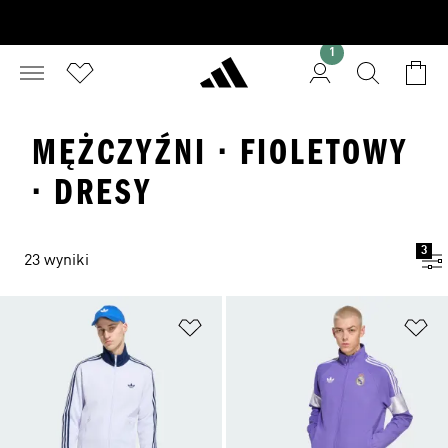
1
MĘŻCZYŹNI · FIOLETOWY
· DRESY
3
23 wyniki
Dodaj do listy życzeń
Do