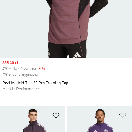
Sale price
335,30 zł
479 zł Najniższa cena
-30%
Discount
479 zł Cena oryginalna
Real Madrid Tiro 25 Pro Training Top
Męskie Performance
Dodaj do listy życzeń
Do