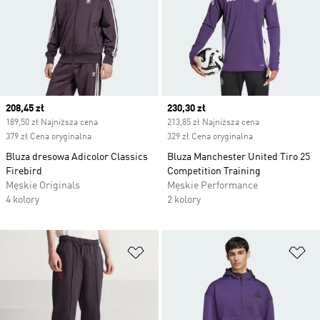
Current price
208,45 zł
Current price
230,30 zł
189,50 zł Najniższa cena
213,85 zł Najniższa cena
379 zł Cena oryginalna
329 zł Cena oryginalna
Bluza dresowa Adicolor Classics
Bluza Manchester United Tiro 25
Firebird
Competition Training
Męskie Originals
Męskie Performance
4 kolory
2 kolory
Dodaj do listy życzeń
Do