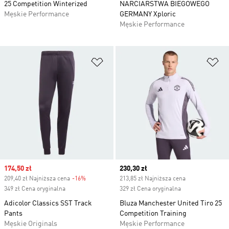
25 Competition Winterized
NARCIARSTWA BIEGOWEGO
Męskie Performance
GERMANY Xploric
Męskie Performance
Dodaj do listy życzeń
Do
Sale price
174,50 zł
Current price
230,30 zł
209,40 zł Najniższa cena
-16%
Discount
213,85 zł Najniższa cena
349 zł Cena oryginalna
329 zł Cena oryginalna
Adicolor Classics SST Track
Bluza Manchester United Tiro 25
Pants
Competition Training
Męskie Originals
Męskie Performance