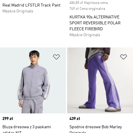
486,85 zł Najniższa cena
Real Madrid LFSTLR Track Pant
749 zł Cena oryginalna
Męskie Originals
KURTKA 90s ALTERNATIVE
SPORT REVERSIBLE POLAR
FLEECE FIREBIRD
Męskie Originals
Dodaj do listy życzeń
Do
Price
299 zł
Price
439 zł
Bluza dresowa z 3 paskami
Spodnie dresowe Bob Marley