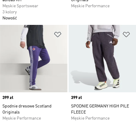
adidas KIT
Originals
Męskie Sportswear
Męskie Performance
3 kolory
Nowość
Dodaj do listy życzeń
Do
Price
399 zł
Price
399 zł
Spodnie dresowe Scotland
SPODNIE GERMANY HIGH PILE
Originals
FLEECE
Męskie Performance
Męskie Performance