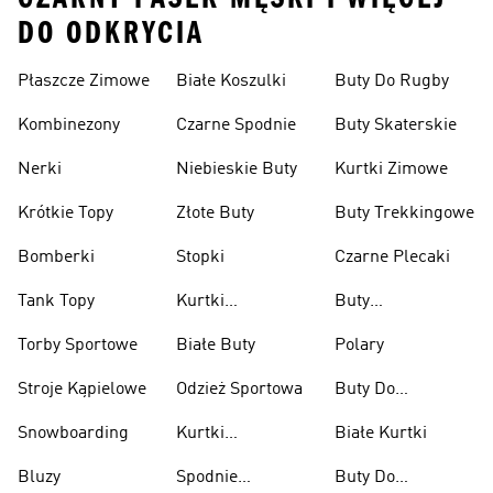
DO ODKRYCIA
Płaszcze Zimowe
Białe Koszulki
Buty Do Rugby
Kombinezony
Czarne Spodnie
Buty Skaterskie
Nerki
Niebieskie Buty
Kurtki Zimowe
Krótkie Topy
Złote Buty
Buty Trekkingowe
Bomberki
Stopki
Czarne Plecaki
Tank Topy
Kurtki
Buty
Przeciwdeszczowe
Wspinaczkowe
Torby Sportowe
Białe Buty
Polary
Stroje Kąpielowe
Odzież Sportowa
Buty Do
Podnoszenia
Snowboarding
Kurtki
Białe Kurtki
Ciężarów
Narciarskie
Bluzy
Spodnie
Buty Do