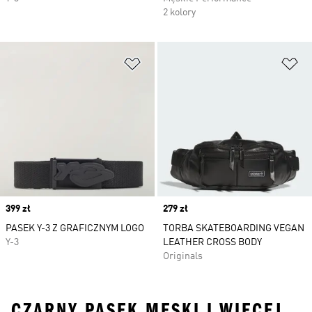
2 kolory
Dodaj do listy życzeń
Do
Price
399 zł
Price
279 zł
PASEK Y-3 Z GRAFICZNYM LOGO
TORBA SKATEBOARDING VEGAN
Y-3
LEATHER CROSS BODY
Originals
CZARNY PASEK MĘSKI I WIĘCEJ