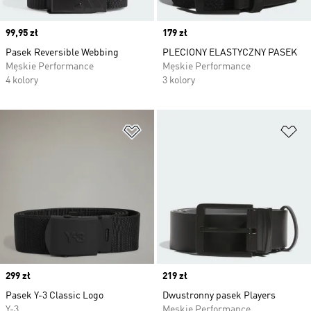
Price
99,95 zł
Price
179 zł
Pasek Reversible Webbing
PLECIONY ELASTYCZNY PASEK
Męskie Performance
Męskie Performance
4 kolory
3 kolory
Dodaj do listy życzeń
Do
Price
299 zł
Price
219 zł
Pasek Y-3 Classic Logo
Dwustronny pasek Players
Y-3
Męskie Performance