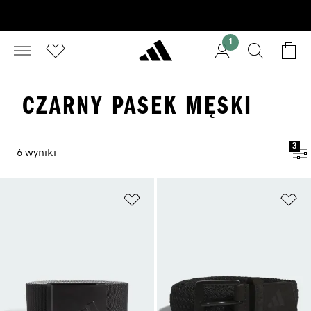
1
CZARNY PASEK MĘSKI
3
6 wyniki
Dodaj do listy życzeń
Do