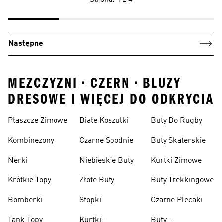
Strona: 1 z 4
Następne
MEZCZYZNI • CZERN • BLUZY
DRESOWE I WIĘCEJ DO ODKRYCIA
Płaszcze Zimowe
Białe Koszulki
Buty Do Rugby
Kombinezony
Czarne Spodnie
Buty Skaterskie
Nerki
Niebieskie Buty
Kurtki Zimowe
Krótkie Topy
Złote Buty
Buty Trekkingowe
Bomberki
Stopki
Czarne Plecaki
Tank Topy
Kurtki
Buty