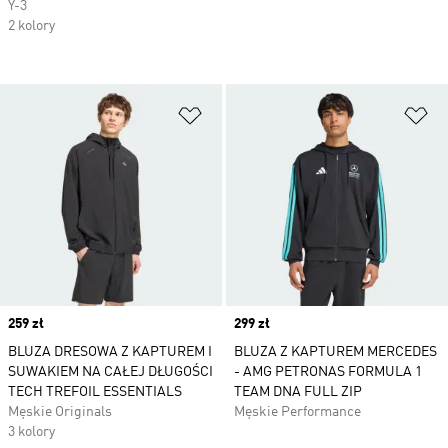
Y-3
2 kolory
Dodaj do listy życzeń
Do
Price
259 zł
Price
299 zł
BLUZA DRESOWA Z KAPTUREM I
BLUZA Z KAPTUREM MERCEDES
SUWAKIEM NA CAŁEJ DŁUGOŚCI
- AMG PETRONAS FORMULA 1
TECH TREFOIL ESSENTIALS
TEAM DNA FULL ZIP
Męskie Originals
Męskie Performance
3 kolory