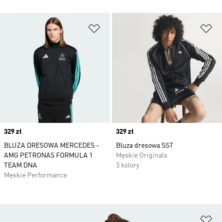
Dodaj do listy życzeń
Do
Price
329 zł
Price
329 zł
BLUZA DRESOWA MERCEDES -
Bluza dresowa SST
AMG PETRONAS FORMULA 1
Męskie Originals
TEAM DNA
5 kolory
Męskie Performance
Do