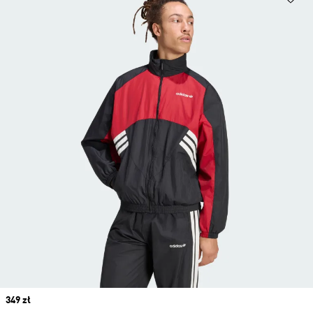
Price
349 zł