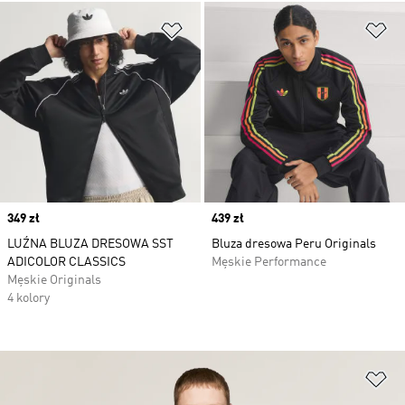
Dodaj do listy życzeń
Do
Price
349 zł
Price
439 zł
LUŹNA BLUZA DRESOWA SST
Bluza dresowa Peru Originals
ADICOLOR CLASSICS
Męskie Performance
Męskie Originals
4 kolory
Do