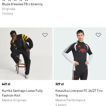
Bluza dresowa FB z dzianiny
Originals
3 kolory
Dodaj do listy życzeń
Do
Price
649 zł
Price
329 zł
Kurtka Santiago Loose Fully
Koszulka Liverpool FC 26/27 Tiro
Fashion Knit
Training
Męskie Originals
Męskie Performance
2 kolory