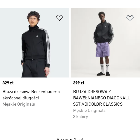
Dodaj do listy życzeń
Do
Price
329 zł
Price
399 zł
Bluza dresowa Beckenbauer o
BLUZA DRESOWA Z
skróconej długości
BAWEŁNIANEGO DIAGONALU
Męskie Originals
SST ADICOLOR CLASSICS
Męskie Originals
3 kolory