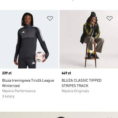
Dodaj do listy życzeń
Do
Price
239 zł
Price
649 zł
Bluza treningowa Tiro26 League
BLUZA CLASSIC TIPPED
Winterized
STRIPES TRACK
Męskie Performance
Męskie Originals
3 kolory