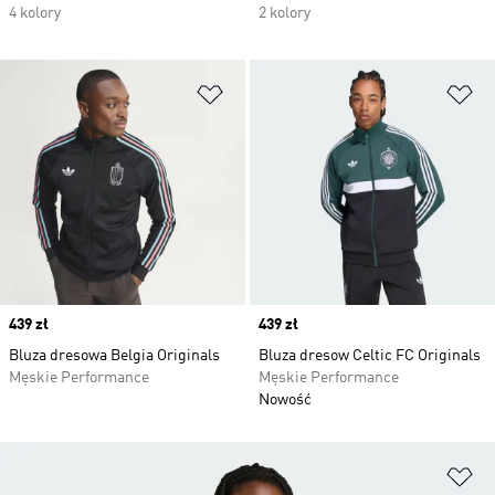
4 kolory
2 kolory
Dodaj do listy życzeń
Do
Price
439 zł
Price
439 zł
Bluza dresowa Belgia Originals
Bluza dresow Celtic FC Originals
Męskie Performance
Męskie Performance
Nowość
Do