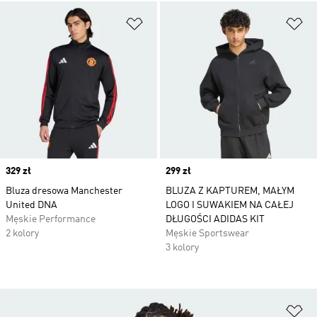
Dodaj do listy życzeń
Do
Price
329 zł
Price
299 zł
Bluza dresowa Manchester
BLUZA Z KAPTUREM, MAŁYM
United DNA
LOGO I SUWAKIEM NA CAŁEJ
Męskie Performance
DŁUGOŚCI ADIDAS KIT
2 kolory
Męskie Sportswear
3 kolory
Do