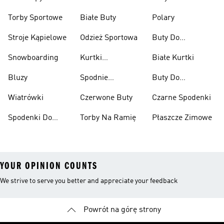
Przeciwdeszczowe
Wspinaczkowe
Torby Sportowe
Białe Buty
Polary
Stroje Kąpielowe
Odzież Sportowa
Buty Do
Podnoszenia
Snowboarding
Kurtki
Białe Kurtki
Ciężarów
Narciarskie
Bluzy
Spodnie
Buty Do
Narciarskie
Koszykówki
Wiatrówki
Czerwone Buty
Czarne Spodenki
Spodenki Do
Torby Na Ramię
Płaszcze Zimowe
Kolan
YOUR OPINION COUNTS
We strive to serve you better and appreciate your feedback
Powrót na górę strony