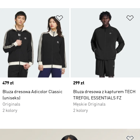
Dodaj do listy życzeń
Do
Price
479 zł
Price
299 zł
Bluza dresowa Adicolor Classic
Bluza dresowa z kapturem TECH
(uniseks)
TREFOIL ESSENTIALS FZ
Originals
Męskie Originals
2 kolory
2 kolory
Do