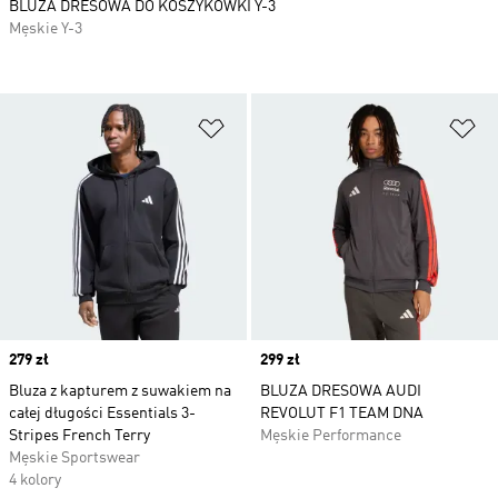
BLUZA DRESOWA DO KOSZYKÓWKI Y-3
Męskie Y-3
Dodaj do listy życzeń
Do
Price
279 zł
Price
299 zł
Bluza z kapturem z suwakiem na
BLUZA DRESOWA AUDI
całej długości Essentials 3-
REVOLUT F1 TEAM DNA
Stripes French Terry
Męskie Performance
Męskie Sportswear
4 kolory