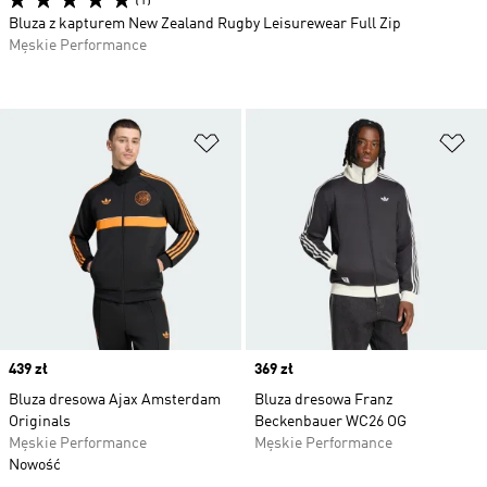
(1)
Bluza z kapturem New Zealand Rugby Leisurewear Full Zip
Męskie Performance
Dodaj do listy życzeń
Do
Price
439 zł
Price
369 zł
Bluza dresowa Ajax Amsterdam
Bluza dresowa Franz
Originals
Beckenbauer WC26 OG
Męskie Performance
Męskie Performance
Nowość