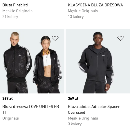
Bluza Firebird
KLASYCZNA BLUZA DRESOWA
Męskie Originals
Męskie Originals
21 kolory
13 kolory
Dodaj do listy życzeń
Do
Price
369 zł
Price
369 zł
Bluza dresowa LOVE UNITES FB
Bluza adidas Adicolor Spacer
TT
Oversized
Originals
Męskie Originals
3 kolory