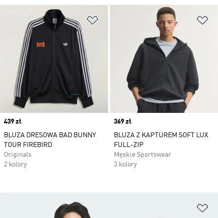
Dodaj do listy życzeń
Do
Price
439 zł
Price
369 zł
BLUZA DRESOWA BAD BUNNY
BLUZA Z KAPTUREM SOFT LUX
TOUR FIREBIRD
FULL-ZIP
Originals
Męskie Sportswear
2 kolory
3 kolory
Do