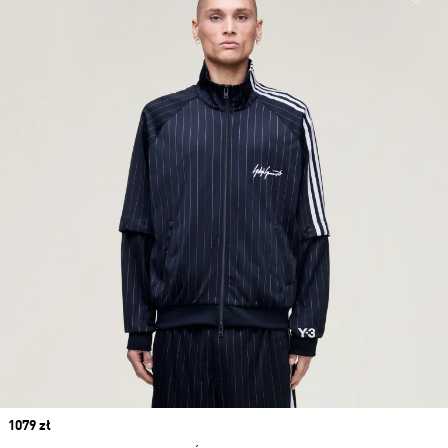
Price
1079 zł