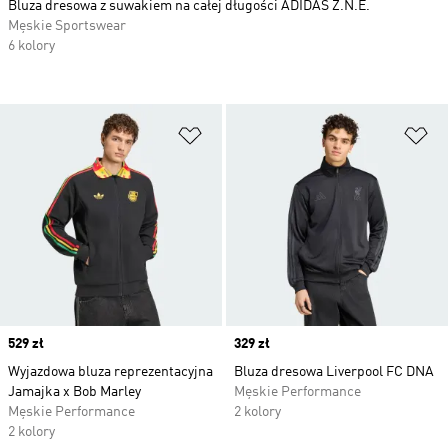
Bluza dresowa z suwakiem na całej długości ADIDAS Z.N.E.
Męskie Sportswear
6 kolory
Dodaj do listy życzeń
Do
Price
529 zł
Price
329 zł
Wyjazdowa bluza reprezentacyjna
Bluza dresowa Liverpool FC DNA
Jamajka x Bob Marley
Męskie Performance
Męskie Performance
2 kolory
2 kolory