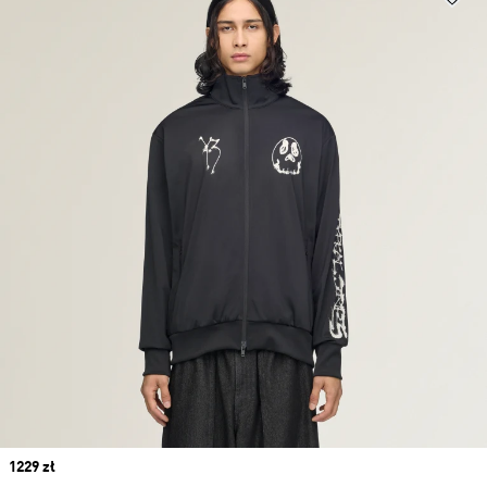
Price
1229 zł