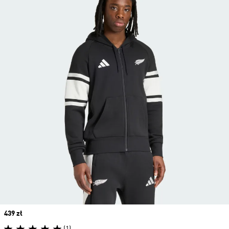
Price
439 zł