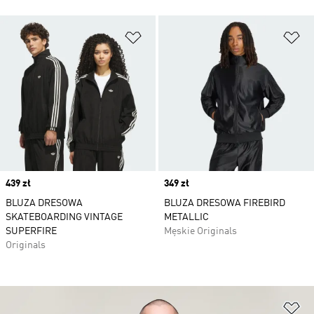
Dodaj do listy życzeń
Do
Price
439 zł
Price
349 zł
BLUZA DRESOWA
BLUZA DRESOWA FIREBIRD
SKATEBOARDING VINTAGE
METALLIC
SUPERFIRE
Męskie Originals
Originals
Do