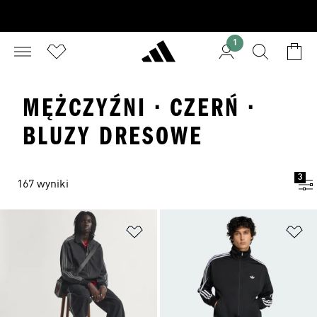
1
MĘŻCZYŹNI · CZERŃ ·
BLUZY DRESOWE
3
167 wyniki
Dodaj do listy życzeń
Do