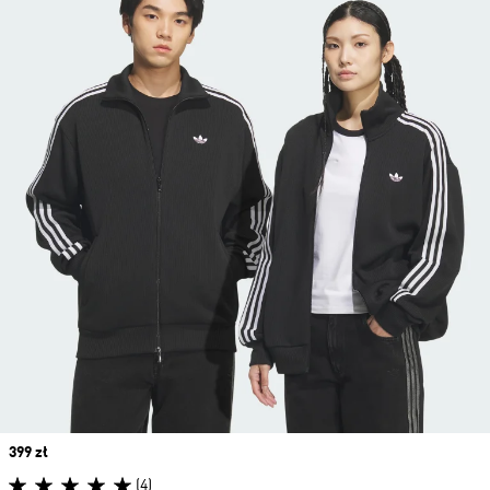
Price
399 zł
(4)