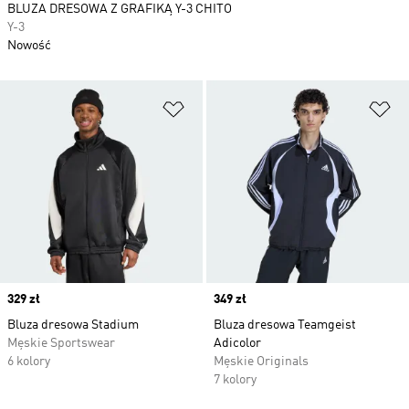
BLUZA DRESOWA Z GRAFIKĄ Y-3 CHITO
Y-3
Nowość
Dodaj do listy życzeń
Do
Price
329 zł
Price
349 zł
Bluza dresowa Stadium
Bluza dresowa Teamgeist
Męskie Sportswear
Adicolor
6 kolory
Męskie Originals
7 kolory