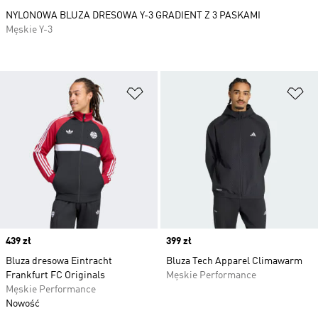
NYLONOWA BLUZA DRESOWA Y-3 GRADIENT Z 3 PASKAMI
Męskie Y-3
Dodaj do listy życzeń
Do
Price
439 zł
Price
399 zł
Bluza dresowa Eintracht
Bluza Tech Apparel Climawarm
Frankfurt FC Originals
Męskie Performance
Męskie Performance
Nowość