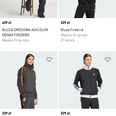
Price
439 zł
Price
329 zł
BLUZA DRESOWA ADICOLOR
Bluza Firebird
DENIM FIREBIRD
Męskie Originals
Męskie Originals
21 kolory
Dodaj do listy życzeń
Do
Price
329 zł
Price
329 zł