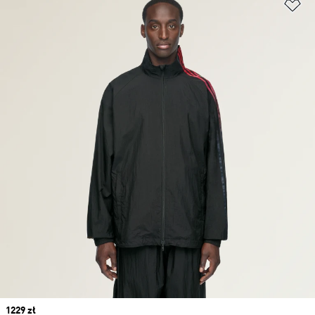
Do
Price
1229 zł