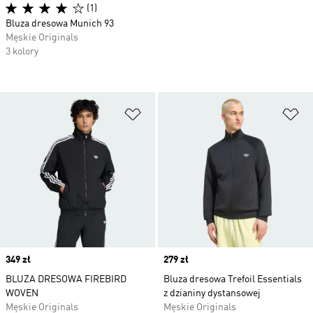
(1)
Bluza dresowa Munich 93
Męskie Originals
3 kolory
Dodaj do listy życzeń
Do
Price
349 zł
Price
279 zł
BLUZA DRESOWA FIREBIRD
Bluza dresowa Trefoil Essentials
WOVEN
z dzianiny dystansowej
Męskie Originals
Męskie Originals