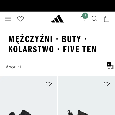
1
MĘŻCZYŹNI · BUTY ·
KOLARSTWO · FIVE TEN
4
6 wyniki
Dodaj do listy życzeń
Do