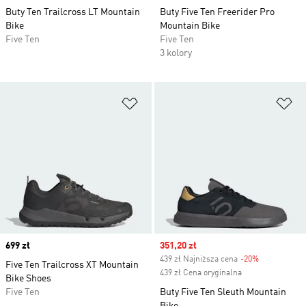
Buty Ten Trailcross LT Mountain
Buty Five Ten Freerider Pro
Bike
Mountain Bike
Five Ten
Five Ten
3 kolory
Dodaj do listy życzeń
Do
Price
699 zł
Sale price
351,20 zł
439 zł Najniższa cena
-20%
Discount
Five Ten Trailcross XT Mountain
439 zł Cena oryginalna
Bike Shoes
Five Ten
Buty Five Ten Sleuth Mountain