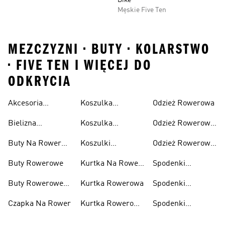
Bike
Męskie Five Ten
MEZCZYZNI • BUTY • KOLARSTWO
• FIVE TEN I WIĘCEJ DO
ODKRYCIA
Akcesoria
Koszulka
Odzież Rowerowa
Rowerowe
Rowerowa
Bielizna
Koszulka
Odzież Rowerowa
Damska
Rowerowa
Rowerowa Męska
Damska
Buty Na Rower
Koszulki
Odzież Rowerowa
Męskie
Rowerowe
Męska
Buty Rowerowe
Kurtka Na Rower
Spodenki
Damska
Kolarskie
Buty Rowerowe
Kurtka Rowerowa
Spodenki
Damskie
Rowerowe
Czapka Na Rower
Kurtka Rowerowa
Spodenki
Damskie
Męska
Rowerowe Męskie