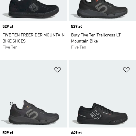
Price
529 zł
Price
529 zł
FIVE TEN FREERIDER MOUNTAIN
Buty Five Ten Trailcross LT
BIKE SHOES
Mountain Bike
Five Ten
Five Ten
Dodaj do listy życzeń
Do
Price
529 zł
Price
649 zł