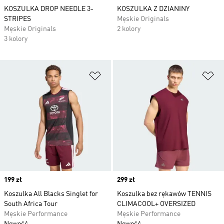
KOSZULKA DROP NEEDLE 3-
KOSZULKA Z DZIANINY
STRIPES
Męskie Originals
Męskie Originals
2 kolory
3 kolory
Dodaj do listy życzeń
Do
Price
199 zł
Price
299 zł
Koszulka All Blacks Singlet for
Koszulka bez rękawów TENNIS
South Africa Tour
CLIMACOOL+ OVERSIZED
Męskie Performance
Męskie Performance