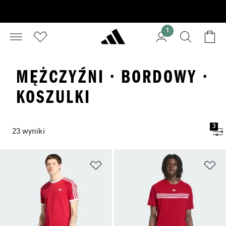
1
MĘŻCZYŹNI · BORDOWY ·
KOSZULKI
3
23 wyniki
Dodaj do listy życzeń
Do