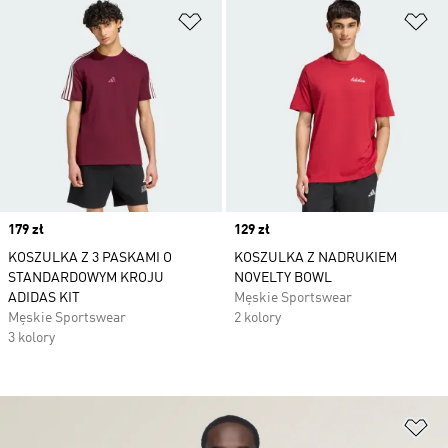
Dodaj do listy życzeń
Do
Price
179 zł
Price
129 zł
KOSZULKA Z 3 PASKAMI O
KOSZULKA Z NADRUKIEM
STANDARDOWYM KROJU
NOVELTY BOWL
ADIDAS KIT
Męskie Sportswear
Męskie Sportswear
2 kolory
3 kolory
Do