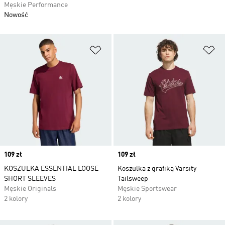
Męskie Performance
Nowość
Dodaj do listy życzeń
Do
Price
109 zł
Price
109 zł
KOSZULKA ESSENTIAL LOOSE
Koszulka z grafiką Varsity
SHORT SLEEVES
Tailsweep
Męskie Originals
Męskie Sportswear
2 kolory
2 kolory