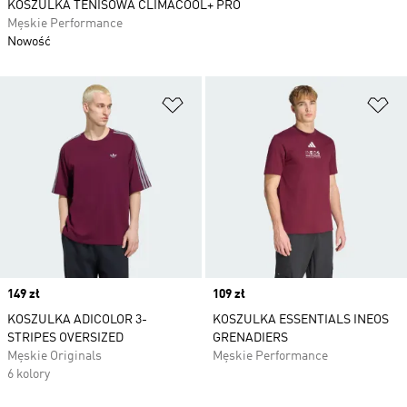
KOSZULKA TENISOWA CLIMACOOL+ PRO
Męskie Performance
Nowość
Dodaj do listy życzeń
Do
Price
149 zł
Price
109 zł
KOSZULKA ADICOLOR 3-
KOSZULKA ESSENTIALS INEOS
STRIPES OVERSIZED
GRENADIERS
Męskie Originals
Męskie Performance
6 kolory