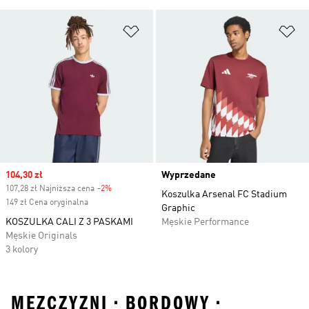
Dodaj do listy życzeń
Do
Sale price
104,30 zł
Wyprzedane
107,28 zł Najniższa cena
-2%
Discount
Koszulka Arsenal FC Stadium
149 zł Cena oryginalna
Graphic
KOSZULKA CALI Z 3 PASKAMI
Męskie Performance
Męskie Originals
3 kolory
MEZCZYZNI • BORDOWY •