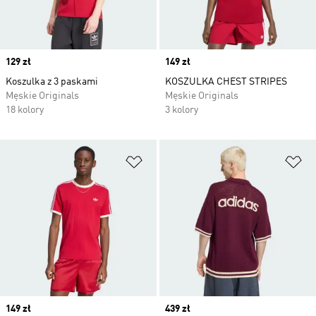
Price
129 zł
Price
149 zł
Koszulka z 3 paskami
KOSZULKA CHEST STRIPES
Męskie Originals
Męskie Originals
18 kolory
3 kolory
Dodaj do listy życzeń
Do
Price
149 zł
Price
439 zł