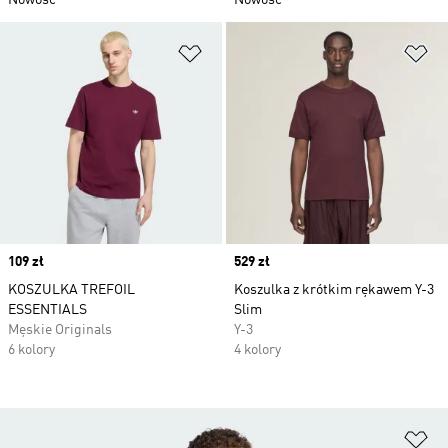
Nowość
Nowość
Dodaj do listy życzeń
Do
Price
109 zł
Price
529 zł
KOSZULKA TREFOIL
Koszulka z krótkim rękawem Y-3
ESSENTIALS
Slim
Męskie Originals
Y-3
6 kolory
4 kolory
Do