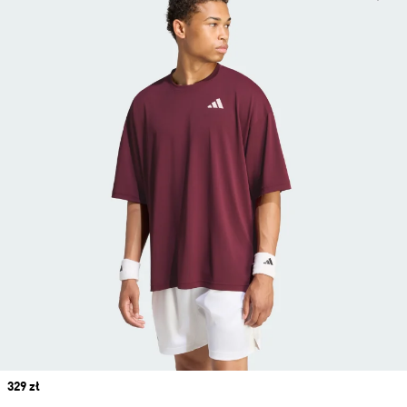
Price
329 zł