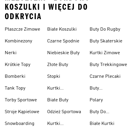
KOSZULKI I WIĘCEJ DO
ODKRYCIA
Płaszcze Zimowe
Białe Koszulki
Buty Do Rugby
Kombinezony
Czarne Spodnie
Buty Skaterskie
Nerki
Niebieskie Buty
Kurtki Zimowe
Krótkie Topy
Złote Buty
Buty Trekkingowe
Bomberki
Stopki
Czarne Plecaki
Tank Topy
Kurtki
Buty
Przeciwdeszczowe
Wspinaczkowe
Torby Sportowe
Białe Buty
Polary
Stroje Kąpielowe
Odzież Sportowa
Buty Do
Podnoszenia
Snowboarding
Kurtki
Białe Kurtki
Ciężarów
Narciarskie