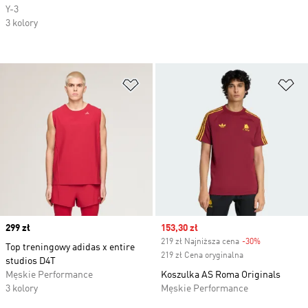
Y-3
3 kolory
Dodaj do listy życzeń
Do
Price
299 zł
Sale price
153,30 zł
219 zł Najniższa cena
-30%
Discount
Top treningowy adidas x entire
219 zł Cena oryginalna
studios D4T
Męskie Performance
Koszulka AS Roma Originals
3 kolory
Męskie Performance