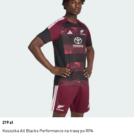
Price
219 zł
Koszulka All Blacks Performance na trasę po RPA