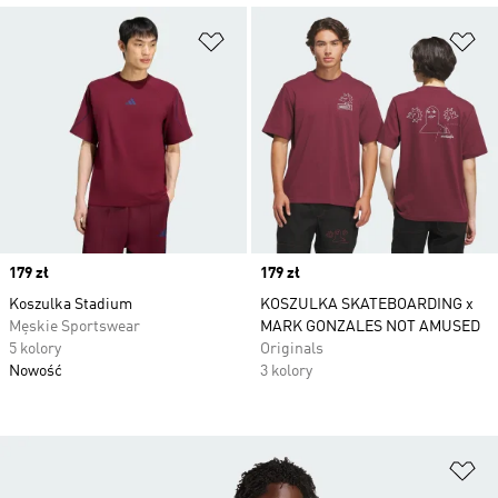
Dodaj do listy życzeń
Do
Price
179 zł
Price
179 zł
Koszulka Stadium
KOSZULKA SKATEBOARDING x
Męskie Sportswear
MARK GONZALES NOT AMUSED
5 kolory
Originals
Nowość
3 kolory
Do