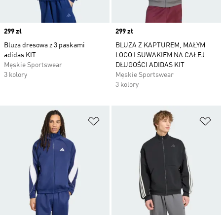
Price
299 zł
Price
299 zł
Bluza dresowa z 3 paskami
BLUZA Z KAPTUREM, MAŁYM
adidas KIT
LOGO I SUWAKIEM NA CAŁEJ
Męskie Sportswear
DŁUGOŚCI ADIDAS KIT
3 kolory
Męskie Sportswear
3 kolory
Dodaj do listy życzeń
Do