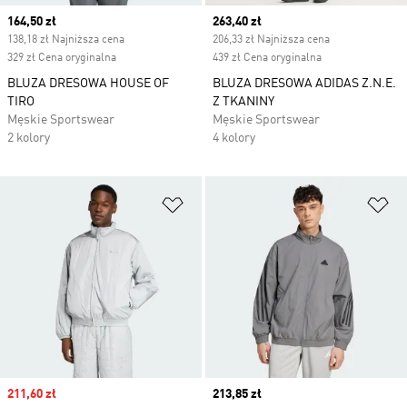
Current price
164,50 zł
Current price
263,40 zł
138,18 zł Najniższa cena
206,33 zł Najniższa cena
329 zł Cena oryginalna
439 zł Cena oryginalna
BLUZA DRESOWA HOUSE OF
BLUZA DRESOWA ADIDAS Z.N.E.
TIRO
Z TKANINY
Męskie Sportswear
Męskie Sportswear
2 kolory
4 kolory
Dodaj do listy życzeń
Do
Sale price
211,60 zł
Current price
213,85 zł