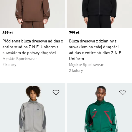
Price
699 zł
Price
799 zł
Płócienna bluza dresowa adidas x
Bluza dresowa z dzianiny z
entire studios Z.N.E. Uniform z
suwakiem na całej długości
suwakiem do połowy długości
adidas x entire studios Z.N.E.
Męskie Sportswear
Uniform
2 kolory
Męskie Sportswear
2 kolory
Dodaj do listy życzeń
Do