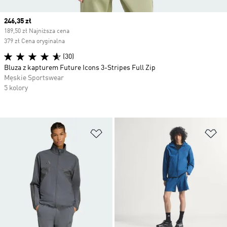
Current price
246,35 zł
189,50 zł Najniższa cena
379 zł Cena oryginalna
(30)
Bluza z kapturem Future Icons 3-Stripes Full Zip
Męskie Sportswear
5 kolory
Dodaj do listy życzeń
Do