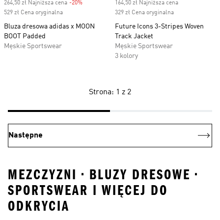
264,50 zł Najniższa cena
-20%
Discount
164,50 zł Najniższa cena
529 zł Cena oryginalna
329 zł Cena oryginalna
Bluza dresowa adidas x MOON
Future Icons 3-Stripes Woven
BOOT Padded
Track Jacket
Męskie Sportswear
Męskie Sportswear
3 kolory
Strona: 1 z 2
Następne
MEZCZYZNI • BLUZY DRESOWE •
SPORTSWEAR I WIĘCEJ DO
ODKRYCIA