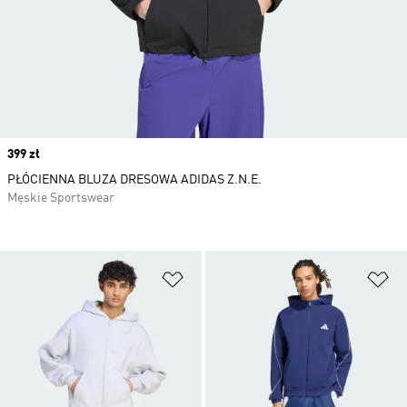
Price
399 zł
PŁÓCIENNA BLUZA DRESOWA ADIDAS Z.N.E.
Męskie Sportswear
Dodaj do listy życzeń
Do