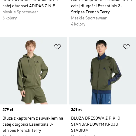
Bluza dresowa z suwakiem na
Bluza z kapturem z suwakiem na
całej długości ADIDAS Z.N.E.
całej długości Essentials 3-
Męskie Sportswear
Stripes French Terry
6 kolory
Męskie Sportswear
4 kolory
Dodaj do listy życzeń
Do
Price
279 zł
Price
349 zł
Bluza z kapturem z suwakiem na
BLUZA DRESOWA Z PIKI O
całej długości Essentials 3-
STANDARDOWYM KROJU
Stripes French Terry
STADIUM