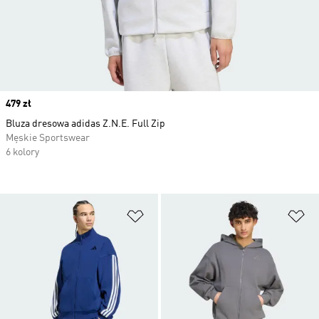
Price
479 zł
Bluza dresowa adidas Z.N.E. Full Zip
Męskie Sportswear
6 kolory
Dodaj do listy życzeń
Do