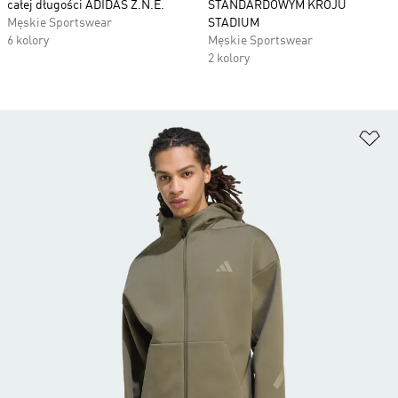
całej długości ADIDAS Z.N.E.
STANDARDOWYM KROJU
Męskie Sportswear
STADIUM
6 kolory
Męskie Sportswear
2 kolory
Do