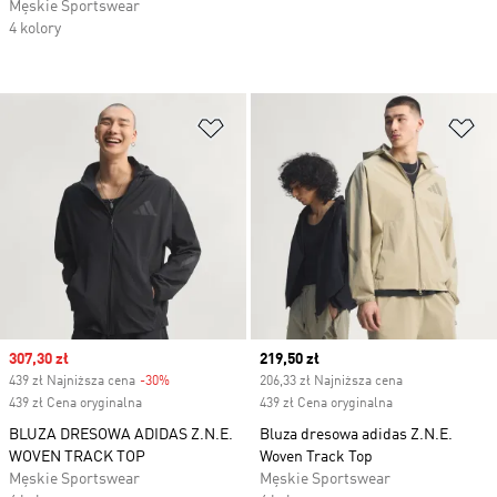
Męskie Sportswear
4 kolory
Dodaj do listy życzeń
Do
Sale price
307,30 zł
Current price
219,50 zł
439 zł Najniższa cena
-30%
Discount
206,33 zł Najniższa cena
439 zł Cena oryginalna
439 zł Cena oryginalna
BLUZA DRESOWA ADIDAS Z.N.E.
Bluza dresowa adidas Z.N.E.
WOVEN TRACK TOP
Woven Track Top
Męskie Sportswear
Męskie Sportswear