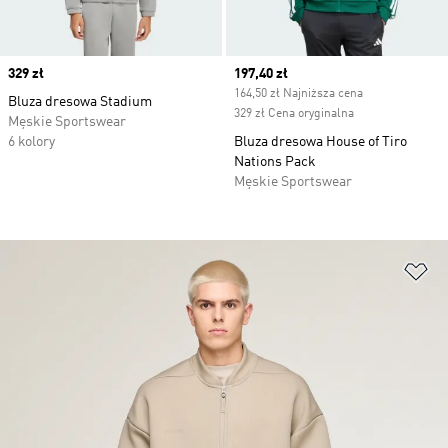
Price
329 zł
Current price
197,40 zł
164,50 zł Najniższa cena
Bluza dresowa Stadium
329 zł Cena oryginalna
Męskie Sportswear
6 kolory
Bluza dresowa House of Tiro
Nations Pack
Męskie Sportswear
Do