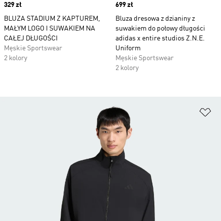
Price
329 zł
Price
699 zł
BLUZA STADIUM Z KAPTUREM,
Bluza dresowa z dzianiny z
MAŁYM LOGO I SUWAKIEM NA
suwakiem do połowy długości
CAŁEJ DŁUGOŚCI
adidas x entire studios Z.N.E.
Męskie Sportswear
Uniform
2 kolory
Męskie Sportswear
2 kolory
Do