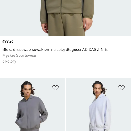
Price
479 zł
Bluza dresowa z suwakiem na całej długości ADIDAS Z.N.E.
Męskie Sportswear
6 kolory
Dodaj do listy życzeń
Do