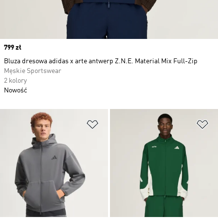
Price
799 zł
Bluza dresowa adidas x arte antwerp Z.N.E. Material Mix Full-Zip
Męskie Sportswear
2 kolory
Nowość
Dodaj do listy życzeń
Do