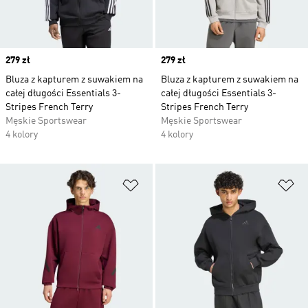
Price
279 zł
Price
279 zł
Bluza z kapturem z suwakiem na
Bluza z kapturem z suwakiem na
całej długości Essentials 3-
całej długości Essentials 3-
Stripes French Terry
Stripes French Terry
Męskie Sportswear
Męskie Sportswear
4 kolory
4 kolory
Dodaj do listy życzeń
Do