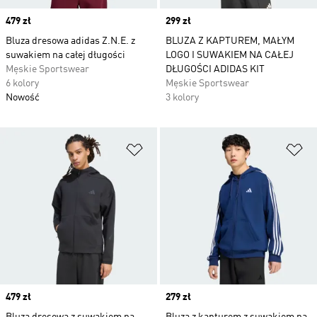
Price
479 zł
Price
299 zł
Bluza dresowa adidas Z.N.E. z
BLUZA Z KAPTUREM, MAŁYM
suwakiem na całej długości
LOGO I SUWAKIEM NA CAŁEJ
Męskie Sportswear
DŁUGOŚCI ADIDAS KIT
6 kolory
Męskie Sportswear
Nowość
3 kolory
Dodaj do listy życzeń
Do
Price
479 zł
Price
279 zł