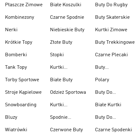
Płaszcze Zimowe
Białe Koszulki
Buty Do Rugby
Kombinezony
Czarne Spodnie
Buty Skaterskie
Nerki
Niebieskie Buty
Kurtki Zimowe
Krótkie Topy
Złote Buty
Buty Trekkingowe
Bomberki
Stopki
Czarne Plecaki
Tank Topy
Kurtki
Buty
Przeciwdeszczowe
Wspinaczkowe
Torby Sportowe
Białe Buty
Polary
Stroje Kąpielowe
Odzież Sportowa
Buty Do
Podnoszenia
Snowboarding
Kurtki
Białe Kurtki
Ciężarów
Narciarskie
Bluzy
Spodnie
Buty Do
Narciarskie
Koszykówki
Wiatrówki
Czerwone Buty
Czarne Spodenki