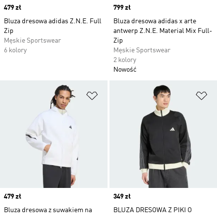
Price
479 zł
Price
799 zł
Bluza dresowa adidas Z.N.E. Full
Bluza dresowa adidas x arte
Zip
antwerp Z.N.E. Material Mix Full-
Męskie Sportswear
Zip
6 kolory
Męskie Sportswear
2 kolory
Nowość
Dodaj do listy życzeń
Do
Price
479 zł
Price
349 zł
Bluza dresowa z suwakiem na
BLUZA DRESOWA Z PIKI O