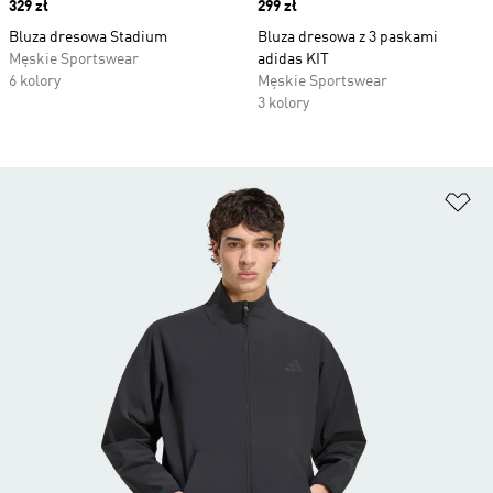
Price
329 zł
Price
299 zł
Bluza dresowa Stadium
Bluza dresowa z 3 paskami
Męskie Sportswear
adidas KIT
6 kolory
Męskie Sportswear
3 kolory
Do