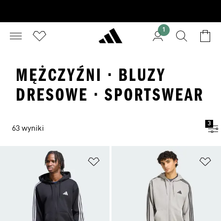
1
MĘŻCZYŹNI · BLUZY
DRESOWE · SPORTSWEAR
3
63 wyniki
Dodaj do listy życzeń
Do