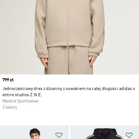
Price
799 zł
Jednoczęściowy dres z dzianiny z suwakiem na całej długości adidas x
entire studios Z.N.E.
Męskie Sportswear
2 kolory
Dodaj do listy życzeń
Do