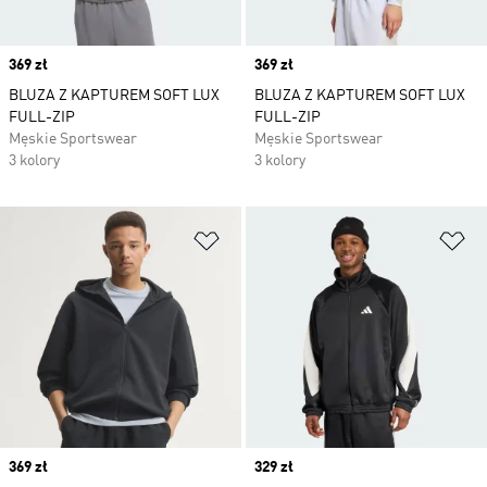
Price
369 zł
Price
369 zł
BLUZA Z KAPTUREM SOFT LUX
BLUZA Z KAPTUREM SOFT LUX
FULL-ZIP
FULL-ZIP
Męskie Sportswear
Męskie Sportswear
3 kolory
3 kolory
Dodaj do listy życzeń
Do
Price
369 zł
Price
329 zł