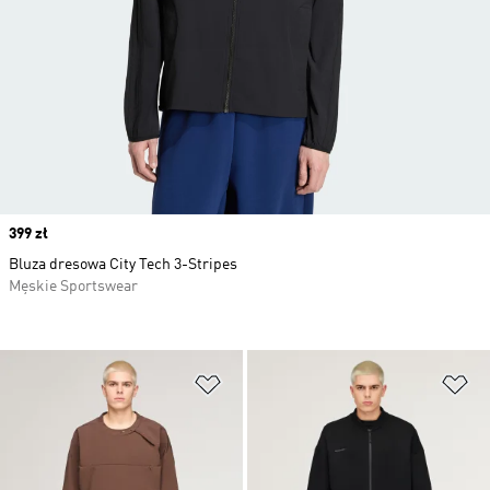
Price
399 zł
Bluza dresowa City Tech 3-Stripes
Męskie Sportswear
Dodaj do listy życzeń
Do