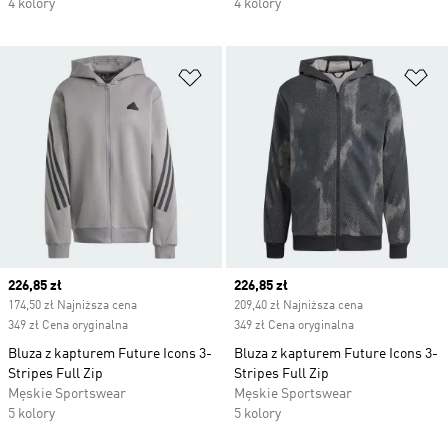
4 kolory
4 kolory
Dodaj do listy życzeń
Do
Current price
226,85 zł
Current price
226,85 zł
174,50 zł Najniższa cena
209,40 zł Najniższa cena
349 zł Cena oryginalna
349 zł Cena oryginalna
Bluza z kapturem Future Icons 3-
Bluza z kapturem Future Icons 3-
Stripes Full Zip
Stripes Full Zip
Męskie Sportswear
Męskie Sportswear
5 kolory
5 kolory