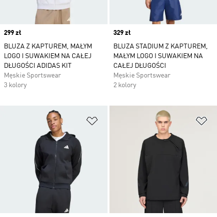
Price
299 zł
Price
329 zł
BLUZA Z KAPTUREM, MAŁYM
BLUZA STADIUM Z KAPTUREM,
LOGO I SUWAKIEM NA CAŁEJ
MAŁYM LOGO I SUWAKIEM NA
DŁUGOŚCI ADIDAS KIT
CAŁEJ DŁUGOŚCI
Męskie Sportswear
Męskie Sportswear
3 kolory
2 kolory
Dodaj do listy życzeń
Do