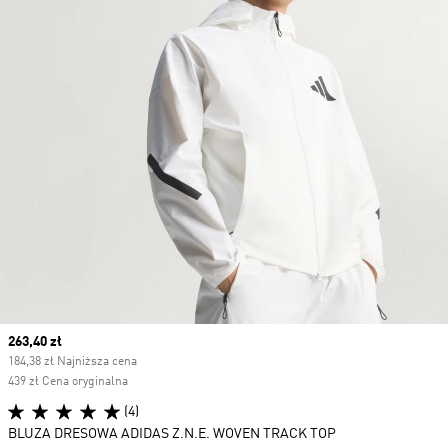
Current price
263,40 zł
184,38 zł Najniższa cena
439 zł Cena oryginalna
(4)
BLUZA DRESOWA ADIDAS Z.N.E. WOVEN TRACK TOP