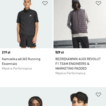
Dodaj do listy życzeń
Do
Price
219 zł
Price
529 zł
Kamizelka adi365 Running
BEZRĘKAWNIK AUDI REVOLUT
Essentials
F1 TEAM ENGINEERS &
Męskie Performance
MARKETING PADDED
Męskie Performance
Do