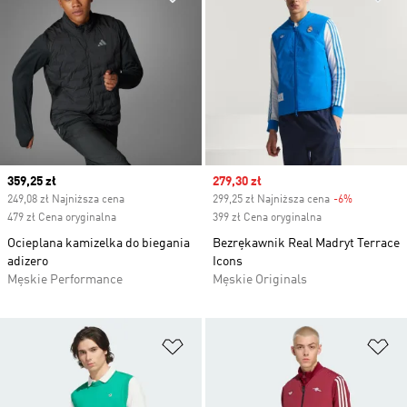
Current price
359,25 zł
Sale price
279,30 zł
249,08 zł Najniższa cena
299,25 zł Najniższa cena
-6%
Discount
479 zł Cena oryginalna
399 zł Cena oryginalna
Ocieplana kamizelka do biegania
Bezrękawnik Real Madryt Terrace
adizero
Icons
Męskie Performance
Męskie Originals
Dodaj do listy życzeń
Do