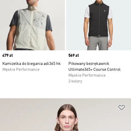
Price
479 zł
Price
569 zł
Kamizelka do biegania adi365 hk
Pikowany bezrękawnik
Męskie Performance
Ultimate365+ Course Control
Męskie Performance
3 kolory
Do