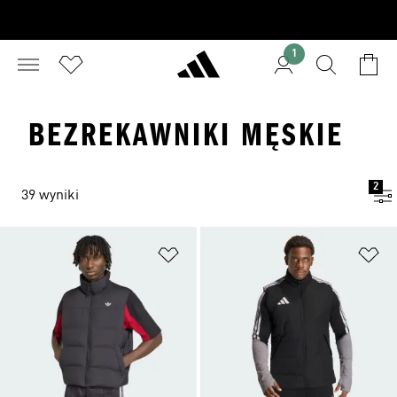
1
BEZREKAWNIKI MĘSKIE
2
39 wyniki
Dodaj do listy życzeń
Do