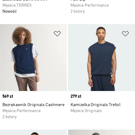
Męskie TERREX
Męskie Performance
Nowość
2 kolory
Dodaj do listy życzeń
Do
Price
569 zł
Price
279 zł
Bezrękawnik Originals Cashmere
Kamizelka Originals Trefoil
Męskie Performance
Męskie Originals
2 kolory