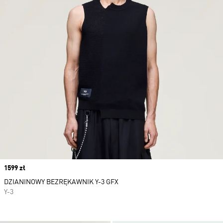
Price
1599 zł
DZIANINOWY BEZRĘKAWNIK Y-3 GFX
Y-3