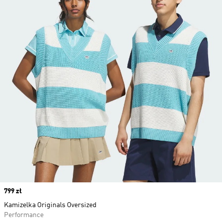
Price
799 zł
Kamizelka Originals Oversized
Performance