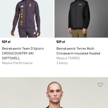
Price
529 zł
Price
529 zł
Bezrękawnik Team D Xploric
Bezrękawnik Terrex Multi
CROSSCOUNTRY-SKI
Climawarm Insulated Hooded
SOFTSHELL
Męskie TERREX
Męskie Performance
2 kolory
Do