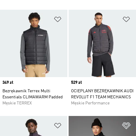
Dodaj do listy życzeń
Do
Price
349 zł
Price
529 zł
Bezrękawnik Terrex Multi
OCIEPLANY BEZRĘKAWNIK AUDI
Essentials CLIMAWARM Padded
REVOLUT F1 TEAM MECHANICS
Męskie TERREX
Męskie Performance
Dodaj do listy życzeń
Do