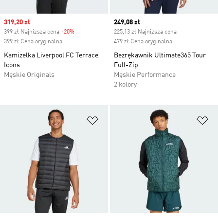
Sale price
319,20 zł
Current price
249,08 zł
399 zł Najniższa cena
-20%
Discount
225,13 zł Najniższa cena
399 zł Cena oryginalna
479 zł Cena oryginalna
Kamizelka Liverpool FC Terrace
Bezrękawnik Ultimate365 Tour
Icons
Full-Zip
Męskie Originals
Męskie Performance
2 kolory
Dodaj do listy życzeń
Do