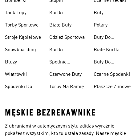
Bomberki
Stopki
Czarne Plecaki
Tank Topy
Kurtki
Buty
Przeciwdeszczowe
Wspinaczkowe
Torby Sportowe
Białe Buty
Polary
Stroje Kąpielowe
Odzież Sportowa
Buty Do
Podnoszenia
Snowboarding
Kurtki
Białe Kurtki
Ciężarów
Narciarskie
Bluzy
Spodnie
Buty Do
Narciarskie
Koszykówki
Wiatrówki
Czerwone Buty
Czarne Spodenki
Spodenki Do
Torby Na Ramię
Płaszcze Zimowe
Kolan
MĘSKIE BEZREKAWNIKE
Z ubraniami w autentycznym stylu adidas wyraźnie
pokażesz wszystkim, kto tu ustala zasady. Nasze męskie