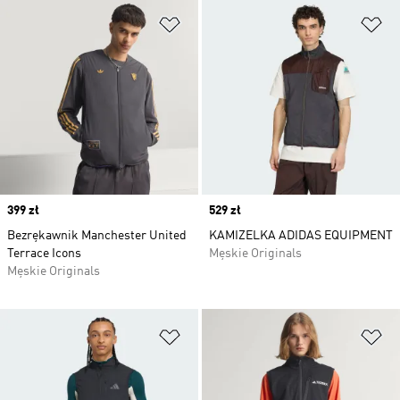
Dodaj do listy życzeń
Do
Price
399 zł
Price
529 zł
Bezrękawnik Manchester United
KAMIZELKA ADIDAS EQUIPMENT
Terrace Icons
Męskie Originals
Męskie Originals
Dodaj do listy życzeń
Do