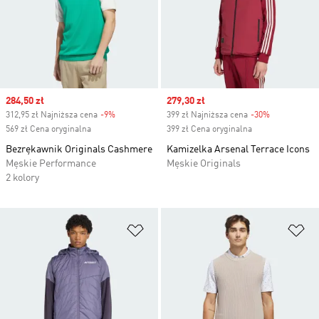
Sale price
284,50 zł
Sale price
279,30 zł
312,95 zł Najniższa cena
-9%
Discount
399 zł Najniższa cena
-30%
Discount
569 zł Cena oryginalna
399 zł Cena oryginalna
Bezrękawnik Originals Cashmere
Kamizelka Arsenal Terrace Icons
Męskie Performance
Męskie Originals
2 kolory
Dodaj do listy życzeń
Do