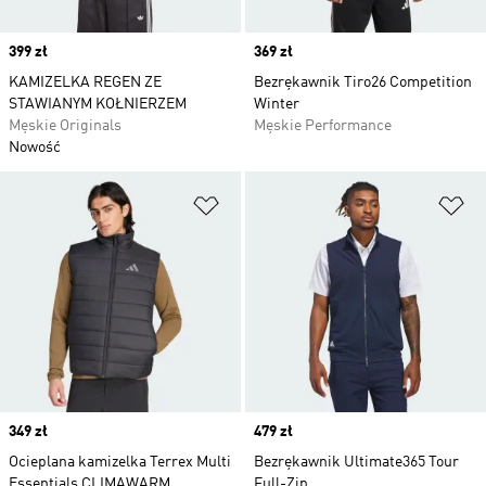
Price
399 zł
Price
369 zł
KAMIZELKA REGEN ZE
Bezrękawnik Tiro26 Competition
STAWIANYM KOŁNIERZEM
Winter
Męskie Originals
Męskie Performance
Nowość
Dodaj do listy życzeń
Do
Price
349 zł
Price
479 zł
Ocieplana kamizelka Terrex Multi
Bezrękawnik Ultimate365 Tour
Essentials CLIMAWARM
Full-Zip