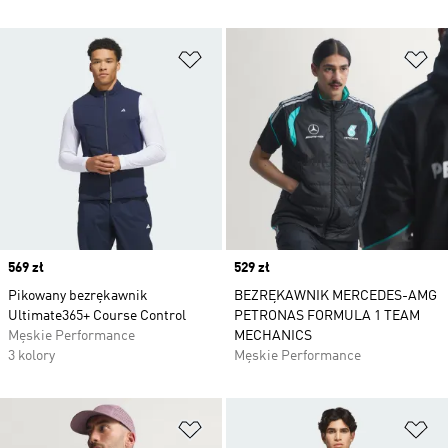
Dodaj do listy życzeń
Do
Price
569 zł
Price
529 zł
Pikowany bezrękawnik
BEZRĘKAWNIK MERCEDES-AMG
Ultimate365+ Course Control
PETRONAS FORMULA 1 TEAM
Męskie Performance
MECHANICS
3 kolory
Męskie Performance
Dodaj do listy życzeń
Do