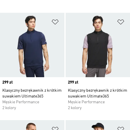
Dodaj do listy życzeń
Do
Price
299 zł
Price
299 zł
Klasyczny bezrękawnik z krótkim
Klasyczny bezrękawnik z krótkim
suwakiem Ultimate365
suwakiem Ultimate365
Męskie Performance
Męskie Performance
2 kolory
2 kolory
Dodaj do listy życzeń
Do