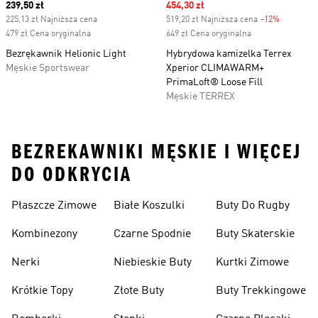
Current price
239,50 zł
Sale price
454,30 zł
225,13 zł Najniższa cena
519,20 zł Najniższa cena
-12%
Discount
479 zł Cena oryginalna
649 zł Cena oryginalna
Bezrękawnik Helionic Light
Hybrydowa kamizelka Terrex
Męskie Sportswear
Xperior CLIMAWARM+
PrimaLoft® Loose Fill
Męskie TERREX
BEZREKAWNIKI MĘSKIE I WIĘCEJ
DO ODKRYCIA
Płaszcze Zimowe
Białe Koszulki
Buty Do Rugby
Kombinezony
Czarne Spodnie
Buty Skaterskie
Nerki
Niebieskie Buty
Kurtki Zimowe
Krótkie Topy
Złote Buty
Buty Trekkingowe