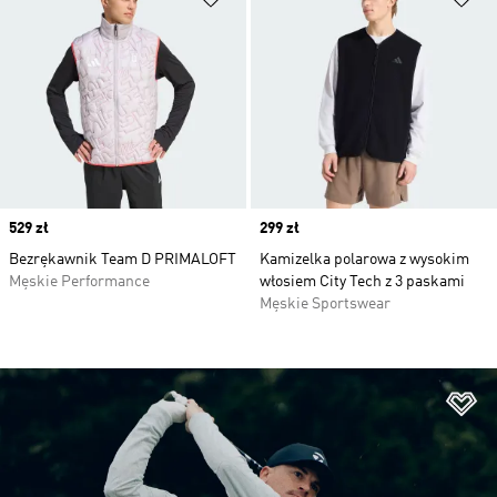
Price
529 zł
Price
299 zł
Bezrękawnik Team D PRIMALOFT
Kamizelka polarowa z wysokim
Męskie Performance
włosiem City Tech z 3 paskami
Męskie Sportswear
Do