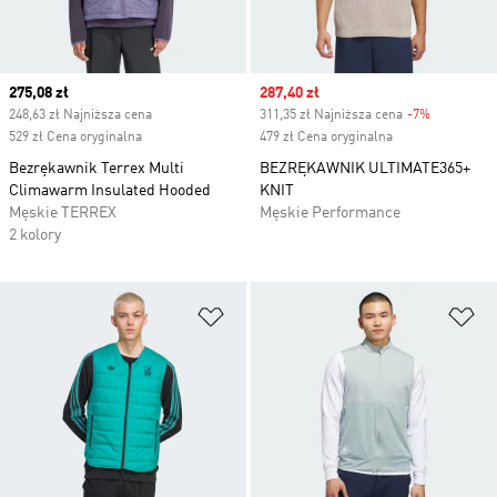
Current price
275,08 zł
Sale price
287,40 zł
248,63 zł Najniższa cena
311,35 zł Najniższa cena
-7%
Discount
529 zł Cena oryginalna
479 zł Cena oryginalna
Bezrękawnik Terrex Multi
BEZRĘKAWNIK ULTIMATE365+
Climawarm Insulated Hooded
KNIT
Męskie TERREX
Męskie Performance
2 kolory
Dodaj do listy życzeń
Do