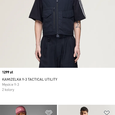
Price
1299 zł
KAMIZELKA Y-3 TACTICAL UTILITY
Męskie Y-3
2 kolory
Dodaj do listy życzeń
Do