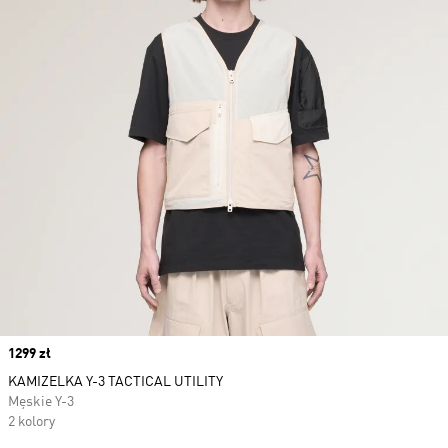
Price
1299 zł
KAMIZELKA Y-3 TACTICAL UTILITY
Męskie Y-3
2 kolory