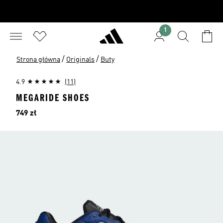
1
/
/
Strona główna
Originals
Buty
4.9
(11)
MEGARIDE SHOES
Cena
749 zł