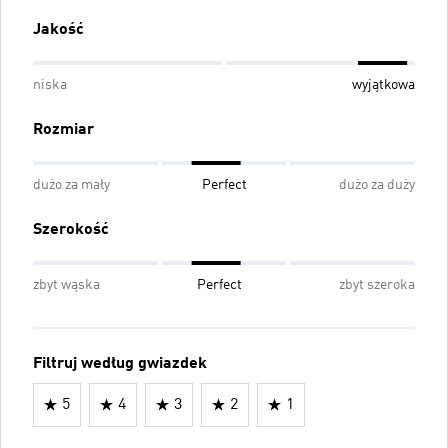
Jakość
niska
wyjątkowa
Rozmiar
dużo za mały
Perfect
dużo za duży
Szerokość
zbyt wąska
Perfect
zbyt szeroka
Filtruj według gwiazdek
5
4
3
2
1