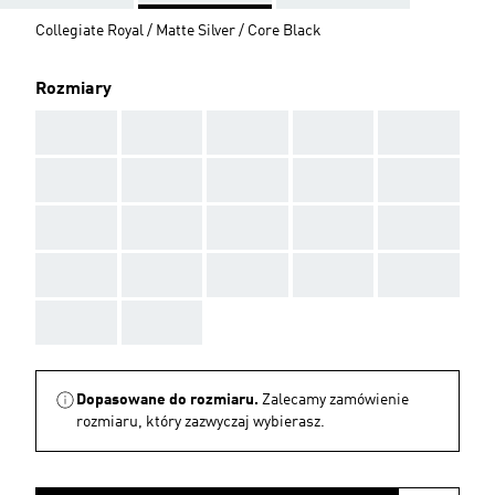
Collegiate Royal / Matte Silver / Core Black
Rozmiary
AAA
AAA
AAA
AAA
AAA
AAA
AAA
AAA
AAA
AAA
AAA
AAA
AAA
AAA
AAA
AAA
AAA
AAA
AAA
AAA
AAA
AAA
Dopasowane do rozmiaru.
Zalecamy zamówienie
rozmiaru, który zazwyczaj wybierasz.