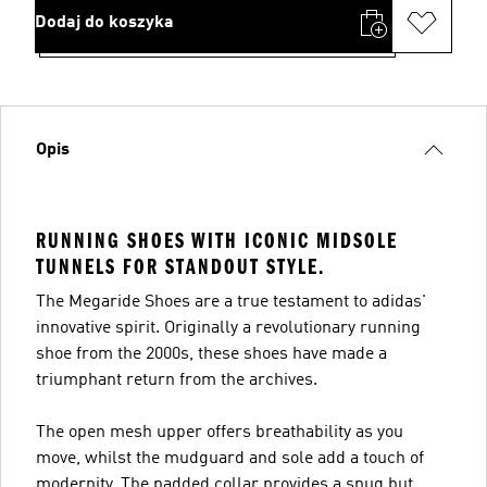
Dodaj do koszyka
Opis
RUNNING SHOES WITH ICONIC MIDSOLE
TUNNELS FOR STANDOUT STYLE.
The Megaride Shoes are a true testament to adidas'
innovative spirit. Originally a revolutionary running
shoe from the 2000s, these shoes have made a
triumphant return from the archives.
The open mesh upper offers breathability as you
move, whilst the mudguard and sole add a touch of
modernity. The padded collar provides a snug but