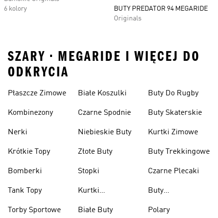
6 kolory
BUTY PREDATOR 94 MEGARIDE
Originals
SZARY • MEGARIDE I WIĘCEJ DO
ODKRYCIA
Płaszcze Zimowe
Białe Koszulki
Buty Do Rugby
Kombinezony
Czarne Spodnie
Buty Skaterskie
Nerki
Niebieskie Buty
Kurtki Zimowe
Krótkie Topy
Złote Buty
Buty Trekkingowe
Bomberki
Stopki
Czarne Plecaki
Tank Topy
Kurtki
Buty
Przeciwdeszczowe
Wspinaczkowe
Torby Sportowe
Białe Buty
Polary