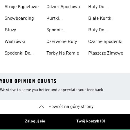
Stroje Kąpielowe
Odzież Sportowa
Buty Do
Podnoszenia
Snowboarding
Kurtki
Białe Kurtki
Ciężarów
Narciarskie
Bluzy
Spodnie
Buty Do
Narciarskie
Koszykówki
Wiatrówki
Czerwone Buty
Czarne Spodenki
Spodenki Do
Torby Na Ramię
Płaszcze Zimowe
Kolan
YOUR OPINION COUNTS
We strive to serve you better and appreciate your feedback
Powrót na górę strony
Zaloguj się
Twój koszyk (0)