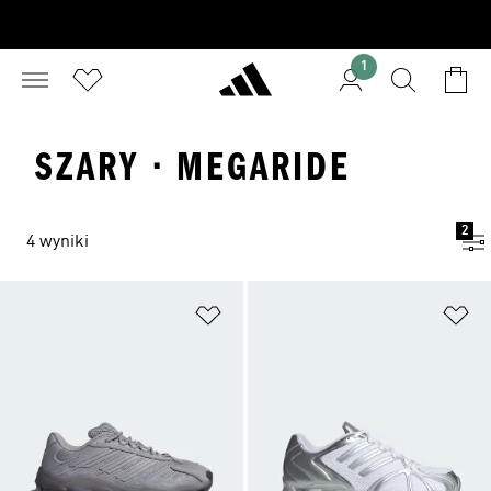
1
SZARY · MEGARIDE
2
4 wyniki
Dodaj do listy życzeń
Do