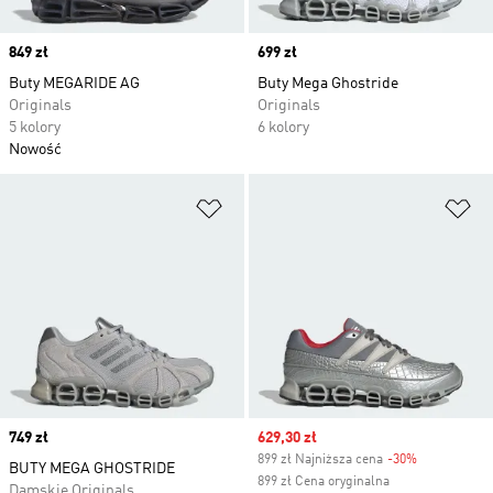
Price
849 zł
Price
699 zł
Buty MEGARIDE AG
Buty Mega Ghostride
Originals
Originals
5 kolory
6 kolory
Nowość
Dodaj do listy życzeń
Do
Price
749 zł
Sale price
629,30 zł
899 zł Najniższa cena
-30%
Discount
BUTY MEGA GHOSTRIDE
899 zł Cena oryginalna
Damskie Originals