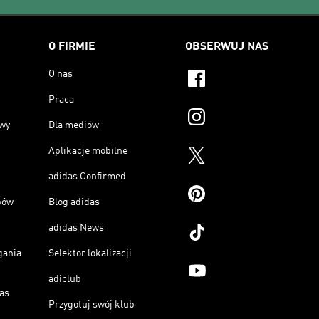
O FIRMIE
OBSERWUJ NAS
O nas
Praca
owy
Dla mediów
Aplikacje mobilne
adidas Confirmed
pów
Blog adidas
adidas News
gania
Selektor lokalizacji
adiclub
as
Przygotuj swój klub