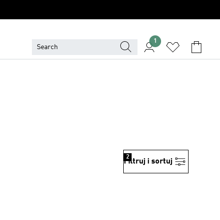
1
2
Filtruj i sortuj