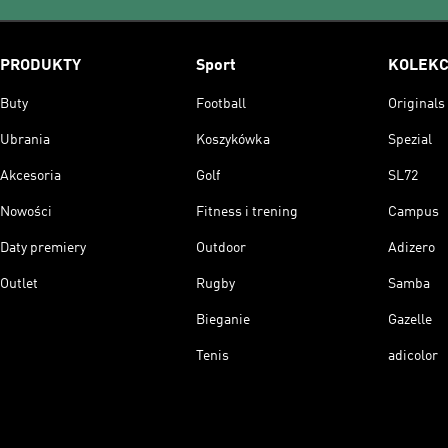
PRODUKTY
Sport
KOLEKC
Buty
Football
Originals
Ubrania
Koszykówka
Spezial
Akcesoria
Golf
SL72
Nowości
Fitness i trening
Campus
Daty premiery
Outdoor
Adizero
Outlet
Rugby
Samba
Bieganie
Gazelle
Tenis
adicolor