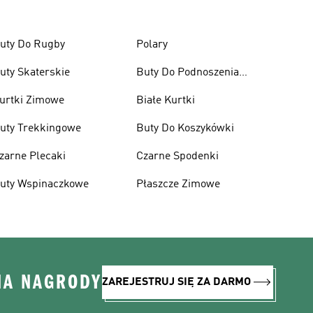
uty Do Rugby
Polary
uty Skaterskie
Buty Do Podnoszenia
Ciężarów
urtki Zimowe
Białe Kurtki
uty Trekkingowe
Buty Do Koszykówki
zarne Plecaki
Czarne Spodenki
uty Wspinaczkowe
Płaszcze Zimowe
NA NAGRODY
ZAREJESTRUJ SIĘ ZA DARMO