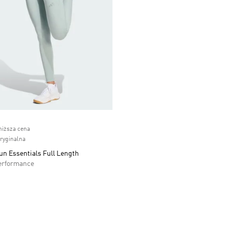
ice
niższa cena
oryginalna
un Essentials Full Length
erformance