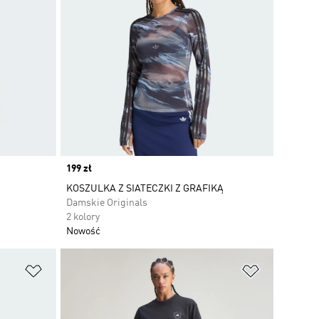
Price
199 zł
KOSZULKA Z SIATECZKI Z GRAFIKĄ
Damskie Originals
2 kolory
Nowość
Dodaj do listy życzeń
Dodaj do li