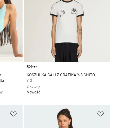
Price
529 zł
m
KOSZULKA CALI Z GRAFIKĄ Y-3 CHITO
lla
Y-3
2 kolory
ey
Nowość
Dodaj do listy życzeń
Dodaj do li