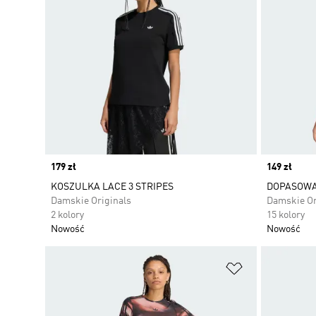
Price
179 zł
Price
149 zł
KOSZULKA LACE 3 STRIPES
DOPASOWA
Damskie Originals
Damskie Or
2 kolory
15 kolory
Nowość
Nowość
Dodaj do listy