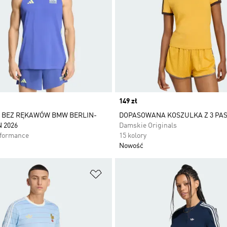
Price
149 zł
 BEZ RĘKAWÓW BMW BERLIN-
DOPASOWANA KOSZULKA Z 3 PA
 2026
Damskie Originals
rformance
15 kolory
Nowość
 życzeń
Dodaj do listy życzeń