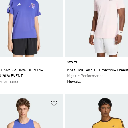
Price
259 zł
 DAMSKA BMW BERLIN-
Koszulka Tennis Climacool+ Freelif
 2026 EVENT
Męskie Performance
erformance
Nowość
 życzeń
Dodaj do listy życzeń