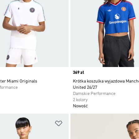
Price
369 zł
ter Miami Originals
Krótka koszulka wyjazdowa Manch
rformance
United 26/27
Damskie Performance
2 kolory
Nowość
 życzeń
Dodaj do listy życzeń