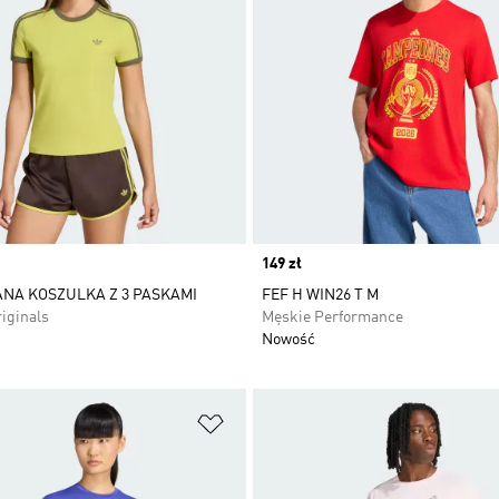
Price
149 zł
NA KOSZULKA Z 3 PASKAMI
FEF H WIN26 T M
iginals
Męskie Performance
Nowość
 życzeń
Dodaj do listy życzeń