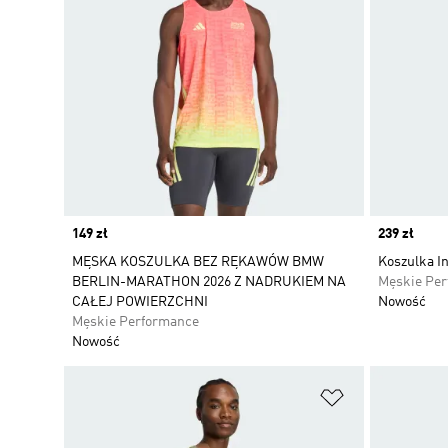
Price
149 zł
Price
239 zł
MĘSKA KOSZULKA BEZ RĘKAWÓW BMW
Koszulka In
BERLIN-MARATHON 2026 Z NADRUKIEM NA
Męskie Pe
CAŁEJ POWIERZCHNI
Nowość
Męskie Performance
Nowość
Dodaj do listy