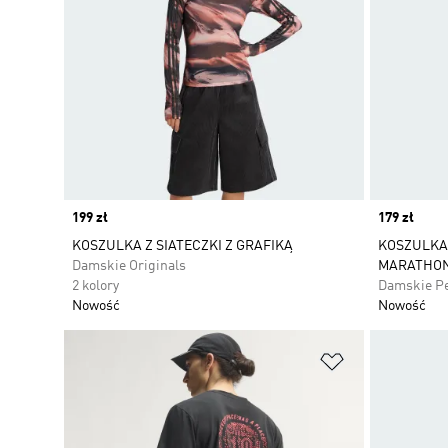
Price
199 zł
Price
179 zł
KOSZULKA Z SIATECZKI Z GRAFIKĄ
KOSZULKA
Damskie Originals
MARATHON
2 kolory
Damskie P
Nowość
Nowość
Dodaj do listy