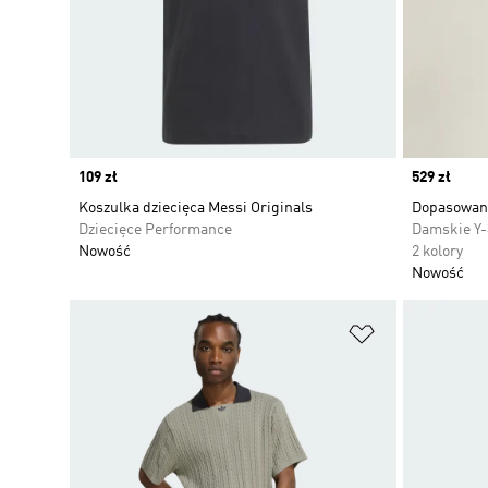
Price
109 zł
Price
529 zł
Koszulka dziecięca Messi Originals
Dopasowana
Dziecięce Performance
Damskie Y-
Nowość
2 kolory
Nowość
Dodaj do listy