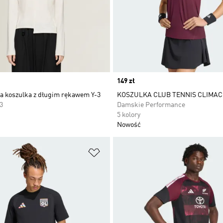
Price
149 zł
 koszulka z długim rękawem Y-3
KOSZULKA CLUB TENNIS CLIMA
3
Damskie Performance
5 kolory
Nowość
 życzeń
Dodaj do listy życzeń