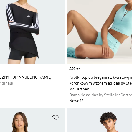
Price
649 zł
ZNY TOP NA JEDNO RAMIĘ
Krótki top do biegania z kwiatowy
iginals
koronkowym wzorem adidas by Ste
McCartney
Damskie adidas by Stella McCartn
Nowość
 życzeń
Dodaj do listy życzeń