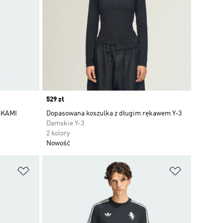
Price
529 zł
SKAMI
Dopasowana koszulka z długim rękawem Y-3
Damskie Y-3
2 kolory
Nowość
Dodaj do listy życzeń
Dodaj do li