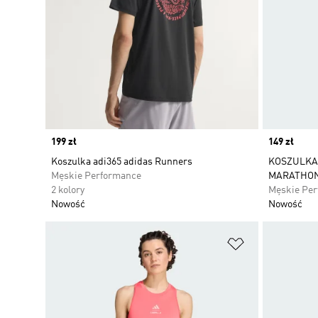
Price
199 zł
Price
149 zł
Koszulka adi365 adidas Runners
KOSZULKA
Męskie Performance
MARATHON
2 kolory
Męskie Pe
Nowość
Nowość
Dodaj do listy