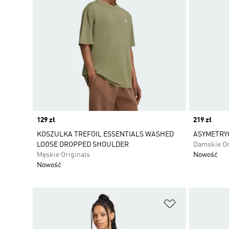
Price
129 zł
Price
219 zł
KOSZULKA TREFOIL ESSENTIALS WASHED
ASYMETRYC
LOOSE DROPPED SHOULDER
Damskie Or
Męskie Originals
Nowość
Nowość
Dodaj do listy