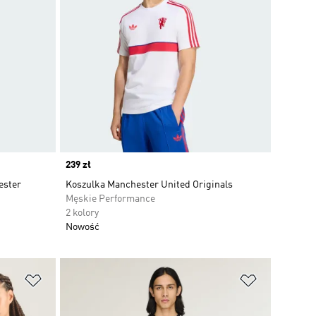
Price
239 zł
ester
Koszulka Manchester United Originals
Męskie Performance
2 kolory
Nowość
Dodaj do listy życzeń
Dodaj do li