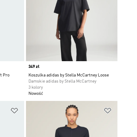
Price
349 zł
t Pro
Koszulka adidas by Stella McCartney Loose
Damskie adidas by Stella McCartney
3 kolory
Nowość
Dodaj do listy życzeń
Dodaj do li