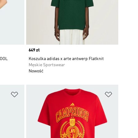
Price
649 zł
COOL
Koszulka adidas x arte antwerp Flatknit
Męskie Sportswear
Nowość
Dodaj do listy życzeń
Dodaj do li