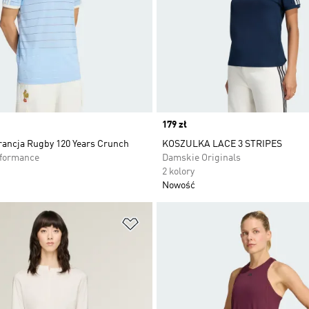
Price
179 zł
rancja Rugby 120 Years Crunch
KOSZULKA LACE 3 STRIPES
rformance
Damskie Originals
2 kolory
Nowość
 życzeń
Dodaj do listy życzeń