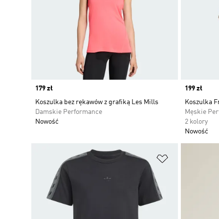
Price
179 zł
Price
199 zł
Koszulka bez rękawów z grafiką Les Mills
Koszulka F
Damskie Performance
Męskie Pe
Nowość
2 kolory
Nowość
Dodaj do listy