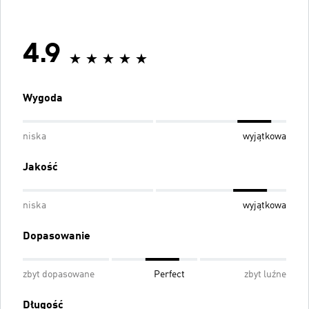
4.9
Wygoda
niska
wyjątkowa
Jakość
niska
wyjątkowa
Dopasowanie
zbyt dopasowane
Perfect
zbyt luźne
Długość