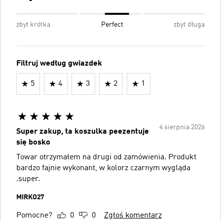
zbyt krótka
Perfect
zbyt długa
Filtruj według gwiazdek
5
4
3
2
1
4 sierpnia 2026
Super zakup, ta koszulka peezentuje
się bosko
Towar otrzymałem na drugi od zamówienia. Produkt
bardzo fajnie wykonant, w kolorz czarnym wygląda
.super.
MIRKO27
Pomocne?
0
0
Zgłoś komentarz