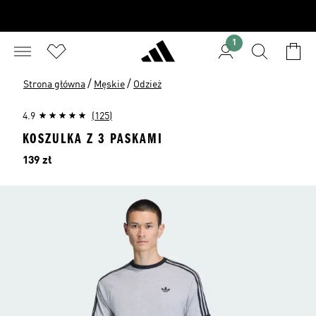
1
/
/
Strona główna
Męskie
Odzież
4.9
(125)
KOSZULKA Z 3 PASKAMI
Cena
139 zł