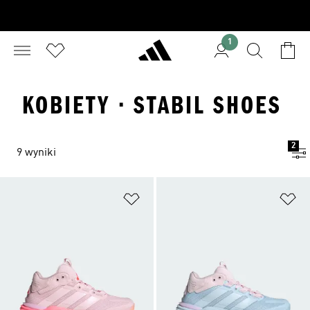
1
KOBIETY · STABIL SHOES
2
9 wyniki
Dodaj do listy życzeń
Do