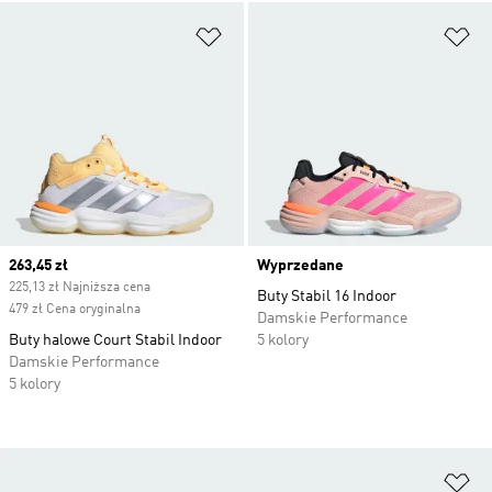
Dodaj do listy życzeń
Do
Current price
263,45 zł
Wyprzedane
225,13 zł Najniższa cena
Buty Stabil 16 Indoor
479 zł Cena oryginalna
Damskie Performance
Buty halowe Court Stabil Indoor
5 kolory
Damskie Performance
5 kolory
Do