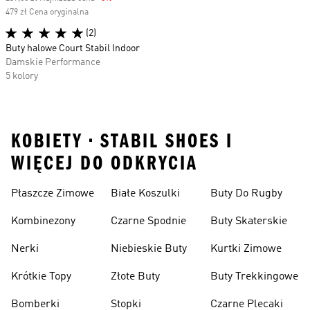
479 zł Cena oryginalna
(2)
Buty halowe Court Stabil Indoor
Damskie Performance
5 kolory
KOBIETY • STABIL SHOES I
WIĘCEJ DO ODKRYCIA
Płaszcze Zimowe
Białe Koszulki
Buty Do Rugby
Kombinezony
Czarne Spodnie
Buty Skaterskie
Nerki
Niebieskie Buty
Kurtki Zimowe
Krótkie Topy
Złote Buty
Buty Trekkingowe
Bomberki
Stopki
Czarne Plecaki