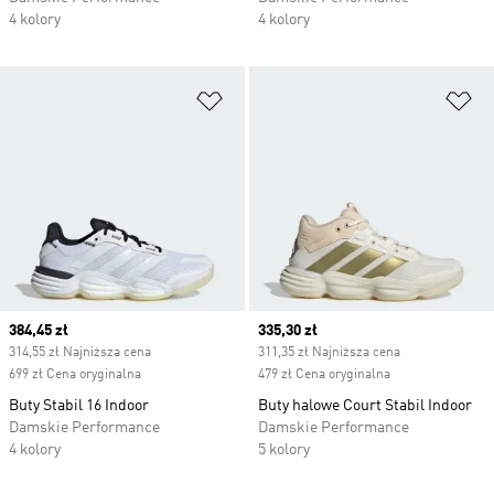
4 kolory
4 kolory
Dodaj do listy życzeń
Do
Current price
384,45 zł
Current price
335,30 zł
314,55 zł Najniższa cena
311,35 zł Najniższa cena
699 zł Cena oryginalna
479 zł Cena oryginalna
Buty Stabil 16 Indoor
Buty halowe Court Stabil Indoor
Damskie Performance
Damskie Performance
4 kolory
5 kolory