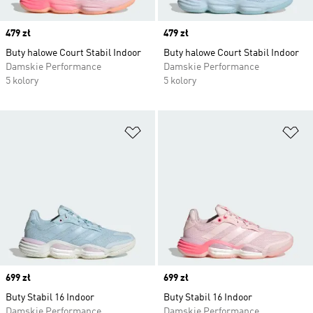
Price
479 zł
Price
479 zł
Buty halowe Court Stabil Indoor
Buty halowe Court Stabil Indoor
Damskie Performance
Damskie Performance
5 kolory
5 kolory
Dodaj do listy życzeń
Do
Price
699 zł
Price
699 zł
Buty Stabil 16 Indoor
Buty Stabil 16 Indoor
Damskie Performance
Damskie Performance