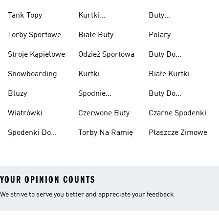
Tank Topy
Kurtki
Buty
Przeciwdeszczowe
Wspinaczkowe
Torby Sportowe
Białe Buty
Polary
Stroje Kąpielowe
Odzież Sportowa
Buty Do
Podnoszenia
Snowboarding
Kurtki
Białe Kurtki
Ciężarów
Narciarskie
Bluzy
Spodnie
Buty Do
Narciarskie
Koszykówki
Wiatrówki
Czerwone Buty
Czarne Spodenki
Spodenki Do
Torby Na Ramię
Płaszcze Zimowe
Kolan
YOUR OPINION COUNTS
We strive to serve you better and appreciate your feedback